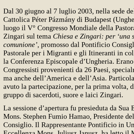
Dal 30 giugno al 7 luglio 2003, nella sede de
Cattolica Péter Pázmány di Budapest (Ungher
luogo il V° Congresso Mondiale della Pastora
Zingari sul tema
Chiesa e Zingari: per ‘una s
comunione’
, promosso dal Pontificio Consigl
Pastorale per i Migranti e gli Itineranti in c
la Conferenza Episcopale d’Ungheria. Erano
Congressisti provenienti da 26 Paesi, specia
ma anche dell’America e dell’Asia. Particola
avuto la partecipazione, per la prima volta, d
gruppo di sacerdoti, suore e laici Zingari.
La sessione d’apertura fu presieduta da Sua 
Mons. Stephen Fumio Hamao, Presidente del 
Consiglio. Il Rappresentante Pontificio in U
Eccellenza Mons. Juliusz Janusz, ha letto il