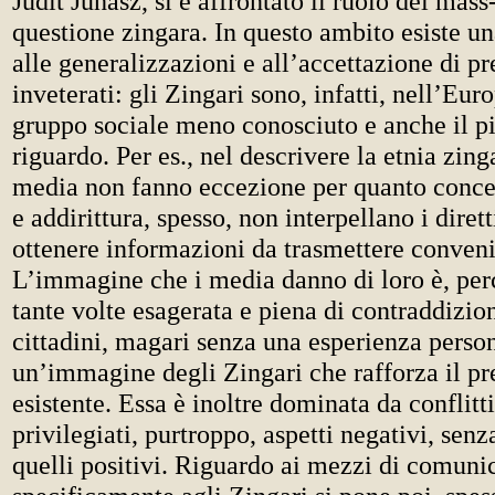
Judit Juhász, si è affrontato il ruolo dei mas
questione zingara. In questo ambito esiste un
alle generalizzazioni e all’accettazione di pr
inveterati: gli Zingari sono, infatti, nell’Euro
gruppo sociale meno conosciuto e anche il più
riguardo. Per es., nel descrivere la etnia zing
media non fanno eccezione per quanto concer
e addirittura, spesso, non interpellano i dirett
ottenere informazioni da trasmettere conven
L’immagine che i media danno di loro è, perc
tante volte esagerata e piena di contraddizion
cittadini, magari senza una esperienza perso
un’immagine degli Zingari che rafforza il pr
esistente. Essa è inoltre dominata da conflitt
privilegiati, purtroppo, aspetti negativi, senz
quelli positivi. Riguardo ai mezzi di comuni