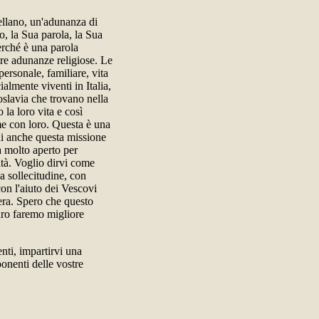
ellano, un'adunanza di
o, la Sua parola, la Sua
erché è una parola
tre adunanze religiose. Le
personale, familiare, vita
almente viventi in Italia,
oslavia che trovano nella
la loro vita e così
me con loro. Questa è una
ni anche questa missione
 molto aperto per
ità. Voglio dirvi come
a sollecitudine, con
on l'aiuto dei Vescovi
era. Spero che questo
turo faremo migliore
nti, impartirvi una
ponenti delle vostre