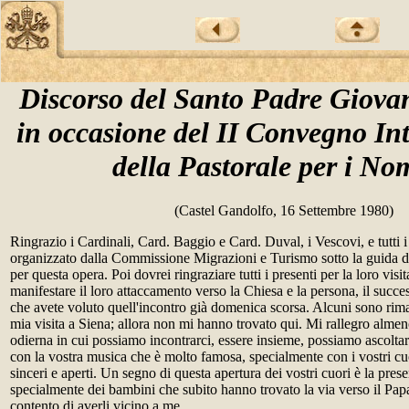
Discorso del Santo Padre Giova
in occasione del II Convegno In
della Pastorale per i No
(Castel Gandolfo, 16 Settembre 1980)
Ringrazio i Cardinali, Card. Baggio e Card. Duval, i Vescovi, e tutti
organizzato dalla Commissione Migrazioni e Turismo sotto la guida d
per questa opera. Poi dovrei ringraziare tutti i presenti per la loro visi
manifestare il loro attaccamento verso la Chiesa e la persona, il succe
che avete voluto quell'incontro già domenica scorsa. Alcuni sono rimas
mia visita a Siena; allora non mi hanno trovato qui. Mi rallegro alme
odierna in cui possiamo incontrarci, essere insieme, possiamo ascoltar
con la vostra musica che è molto famosa, specialmente con i vostri c
sinceri e aperti. Un segno di questa apertura dei vostri cuori è la pres
specialmente dei bambini che subito hanno trovato la via verso il Pa
contento di averli vicino a me.