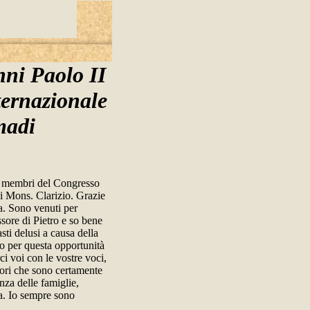
nni Paolo II
ternazionale
madi
 i membri del Congresso
i Mons. Clarizio. Grazie
ta. Sono venuti per
ssore di Pietro e so bene
ti delusi a causa della
no per questa opportunità
ci voi con le vostre voci,
uori che sono certamente
enza delle famiglie,
pa. Io sempre sono