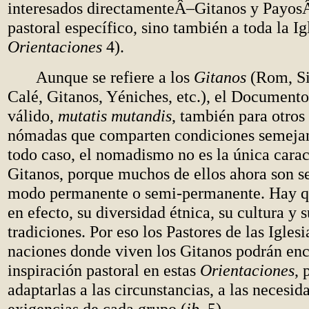
interesados directamenteÂ–Gitanos y Payos
pastoral específico, sino también a toda la Igl
Orientaciones
4).
Aunque se refiere a los
Gitanos
(Rom, Si
Calé, Gitanos, Yéniches, etc.), el Document
válido,
mutatis mutandis
, también para otros
nómadas que comparten condiciones semejan
todo caso, el nomadismo no es la única caract
Gitanos, porque muchos de ellos ahora son se
modo permanente o semi-permanente. Hay qu
en efecto, su diversidad étnica, su cultura y 
tradiciones. Por eso los Pastores de las Iglesi
naciones donde viven los Gitanos podrán enc
inspiración pastoral en estas
Orientaciones
, 
adaptarlas a las circunstancias, a las necesida
exigencias de cada grupo (
ib
. 5).