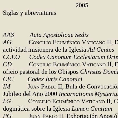
2005
Siglas y abreviaturas
AAS Acta Apostolicae Sedis
AG
Concilio Ecuménico Vaticano II
, 
actividad misionera de la Iglesia
Ad Gentes
CCEO Codex Canonum Ecclesiarum Orie
CD
Concilio Ecuménico Vaticano II
, 
oficio pastoral de los Obispos
Christus Domi
CIC Codex Iuris Canonici
IM
Juan Pablo II
, Bula de Convocació
Jubileo del Año 2000
Incarnationis Mysteri
LG
Concilio Ecuménico Vaticano II
, 
dogmática sobre la Iglesia
Lumen Gentium
PG
Juan Pablo II
, Exhortación Apostól