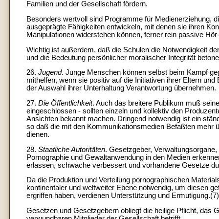
Familien und der Gesellschaft fördern.
Besonders wertvoll sind Programme für Medienerziehung, di
ausgeprägte Fähigkeiten entwickeln, mit denen sie ihren 
Manipulationen widerstehen können, ferner rein passive Hö
Wichtig ist außerdem, daß die Schulen die Notwendigkeit d
und die Bedeutung persönlicher moralischer Integrität beton
26.
Jugend
. Junge Menschen können selbst beim Kampf geg
mithelfen, wenn sie positiv auf die Initiativen ihrer Eltern 
der Auswahl ihrer Unterhaltung Verantwortung übernehmen.
27.
Die Öffentlichkeit
. Auch das breitere Publikum muß sei
eingeschlossen - sollten einzeln und kollektiv den Produzente
Ansichten bekannt machen. Dringend notwendig ist ein ständ
so daß die mit den Kommunikationsmedien Befaßten mehr übe
dienen.
28.
Staatliche Autoritäten
. Gesetzgeber, Verwaltungsorgane, 
Pornographie und Gewaltanwendung in den Medien erkennen
erlassen, schwache verbessert und vorhandene Gesetze du
Da die Produktion und Verteilung pornographischen Materials 
kontinentaler und weltweiter Ebene notwendig, um diesen gefäh
ergriffen haben, verdienen Unterstützung und Ermutigung.(7)
Gesetzen und Gesetzgebern obliegt die heilige Pflicht, da
verwundbaren Mitglieder der Gesellschaft betrifft.