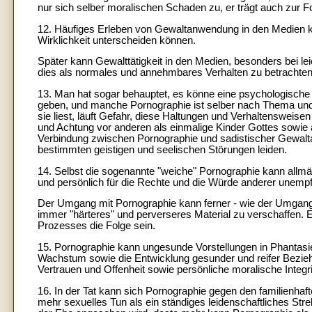
nur sich selber moralischen Schaden zu, er trägt auch zur 
12. Häufiges Erleben von Gewaltanwendung in den Medien kan
Wirklichkeit unterscheiden können.
Später kann Gewalttätigkeit in den Medien, besonders bei lei
dies als normales und annehmbares Verhalten zu betrachte
13. Man hat sogar behauptet, es könne eine psychologisch
geben, und manche Pornographie ist selber nach Thema und I
sie liest, läuft Gefahr, diese Haltungen und Verhaltensweise
und Achtung vor anderen als einmalige Kinder Gottes sowie 
Verbindung zwischen Pornographie und sadistischer Gewalt
bestimmten geistigen und seelischen Störungen leiden.
14. Selbst die sogenannte "weiche" Pornographie kann allm
und persönlich für die Rechte und die Würde anderer unemp
Der Umgang mit Pornographie kann ferner - wie der Umgang 
immer "härteres" und perverseres Material zu verschaffen. 
Prozesses die Folge sein.
15. Pornographie kann ungesunde Vorstellungen in Phantasi
Wachstum sowie die Entwicklung gesunder und reifer Bezie
Vertrauen und Offenheit sowie persönliche moralische Integr
16. In der Tat kann sich Pornographie gegen den familienha
mehr sexuelles Tun als ein ständiges leidenschaftliches Stre