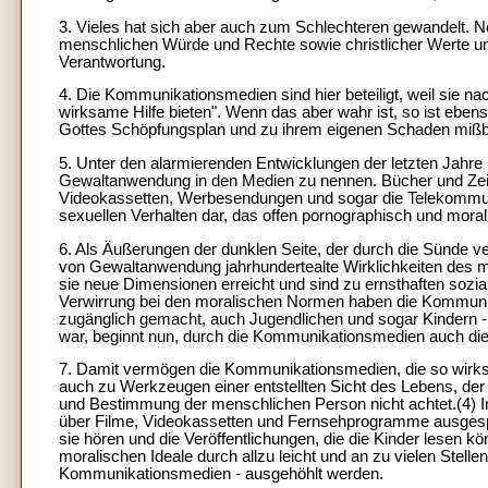
3. Vieles hat sich aber auch zum Schlechteren gewandelt. 
menschlichen Würde und Rechte sowie christlicher Werte und 
Verantwortung.
4. Die Kommunikationsmedien sind hier beteiligt, weil sie n
wirksame Hilfe bieten". Wenn das aber wahr ist, so ist ebe
Gottes Schöpfungsplan und zu ihrem eigenen Schaden miß
5. Unter den alarmierenden Entwicklungen der letzten Jahre 
Gewaltanwendung in den Medien zu nennen. Bücher und Zeits
Videokassetten, Werbesendungen und sogar die Telekommunika
sexuellen Verhalten dar, das offen pornographisch und moral
6. Als Äußerungen der dunklen Seite, der durch die Sünde 
von Gewaltanwendung jahrhundertealte Wirklichkeiten des m
sie neue Dimensionen erreicht und sind zu ernsthaften sozia
Verwirrung bei den moralischen Normen haben die Kommunik
zugänglich gemacht, auch Jugendlichen und sogar Kindern -
war, beginnt nun, durch die Kommunikationsmedien auch die
7. Damit vermögen die Kommunikationsmedien, die so wirks
auch zu Werkzeugen einer entstellten Sicht des Lebens, der 
und Bestimmung der menschlichen Person nicht achtet.(4) In 
über Filme, Videokassetten und Fernsehprogramme ausgespro
sie hören und die Veröffentlichungen, die die Kinder lesen k
moralischen Ideale durch allzu leicht und an zu vielen Stell
Kommunikationsmedien - ausgehöhlt werden.