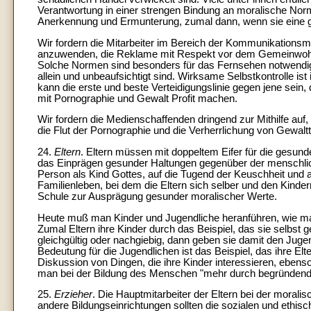
Verantwortung in einer strengen Bindung an moralische No
Anerkennung und Ermunterung, zumal dann, wenn sie eine g
Wir fordern die Mitarbeiter im Bereich der Kommunikations
anzuwenden, die Reklame mit Respekt vor dem Gemeinwohl 
Solche Normen sind besonders für das Fernsehen notwendig, 
allein und unbeaufsichtigt sind. Wirksame Selbstkontrolle is
kann die erste und beste Verteidigungslinie gegen jene sein,
mit Pornographie und Gewalt Profit machen.
Wir fordern die Medienschaffenden dringend zur Mithilfe au
die Flut der Pornographie und die Verherrlichung von Gewalt
24.
Eltern
. Eltern müssen mit doppeltem Eifer für die gesu
das Einprägen gesunder Haltungen gegenüber der menschliche
Person als Kind Gottes, auf die Tugend der Keuschheit und 
Familienleben, bei dem die Eltern sich selber und den Kinder
Schule zur Ausprägung gesunder moralischer Werte.
Heute muß man Kinder und Jugendliche heranführen, wie man
Zumal Eltern ihre Kinder durch das Beispiel, das sie selbst
gleichgültig oder nachgiebig, dann geben sie damit den Juge
Bedeutung für die Jugendlichen ist das Beispiel, das ihre El
Diskussion von Dingen, die ihre Kinder interessieren, ebens
man bei der Bildung des Menschen "mehr durch begründende 
25.
Erzieher
. Die Hauptmitarbeiter der Eltern bei der moral
andere Bildungseinrichtungen sollten die sozialen und ethis