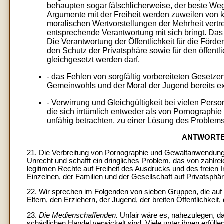
behaupten sogar fälschlicherweise, der beste We
Argumente mit der Freiheit werden zuweilen von
moralischen Wertvorstellungen der Mehrheit vertr
entsprechende Verantwortung mit sich bringt. Das 
Die Verantwortung der Öffentlichkeit für die För
den Schutz der Privatsphäre sowie für den öffentli
gleichgesetzt werden darf.
- das Fehlen von sorgfältig vorbereiteten Geset
Gemeinwohls und der Moral der Jugend bereits exi
- Verwirrung und Gleichgültigkeit bei vielen Pers
die sich irrtümlich entweder als von Pornographie 
unfähig betrachten, zu einer Lösung des Problems
ANTWORTE
21. Die Verbreitung von Pornographie und Gewaltanwendung
Unrecht und schafft ein dringliches Problem, das von zahlre
legitimen Rechte auf Freiheit des Ausdrucks und des freie
Einzelnen, der Familien und der Gesellschaft auf Privatsphä
22. Wir sprechen im Folgenden von sieben Gruppen, die auf
Eltern, den Erziehern, der Jugend, der breiten Öffentlichkeit
23.
Die Medienschaffenden.
Unfair wäre es, nahezulegen, daß
schädlichen Handel verwickelt sind. Viele unter ihnen erfüll