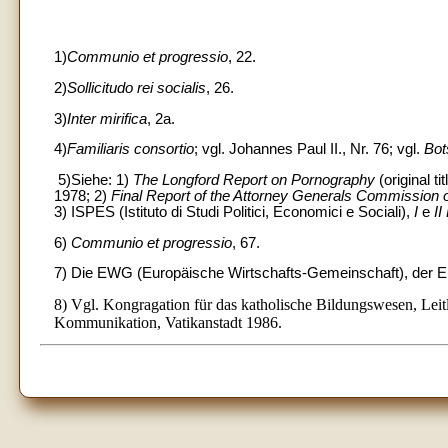
1)
Communio et progressio
, 22.
2)
Sollicitudo rei socialis
, 26.
3)
Inter mirifica
, 2a.
4)
Familiaris consortio
; vgl. Johannes Paul II., Nr. 76; vgl.
Bot
5)Siehe: 1)
The Longford Report on Pornography
(original tit
1978; 2)
Final Report of the Attorney Generals Commission
3) ISPES (Istituto di Studi Politici, Economici e Sociali),
I
e
II
6)
Communio et progressio
, 67.
7) Die EWG (Europäische Wirtschafts-Gemeinschaft), der Eu
8) Vgl. Kongragation für das katholische Bildungswesen, Leitl
Kommunikation, Vatikanstadt 1986.