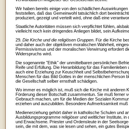
Wir haben bereits einige von den schädlichen Auswirkunge
feststellen, daß das Gemeinwohl tatsächlich dort beeinträchti
produziert, gezeigt und verteilt wird, ohne daß eine verantwo
Staatliche Autoritäten müssen sich verpflichtet fühlen, alsba
vielleicht noch kein dringendes Anliegen bildet, sein Aufkei
29.
Die Kirche und die religiösen Gruppen
. Für die Kirche b
und daher auch der objektiven moralischen Wahrheit, eingesc
Permissivismus und der moralischen Verwirrung erfordert di
Widerspruchs wird.
Die sogenannte "Ethik" der unmittelbaren persönlichen Befr
Reife und Erfüllung. Die Heranbildung für das Familienleben u
auch eine Erziehung zur Keuschheit und Selbstbeherrschu
Menschen für das Bild Gottes in der menschlichen Person b
die Gesellschaft selber ernsthaft schädigen.
Wo immer es möglich ist, muß sich die Kirche mit anderen K
Förderung dieser Botschaft zusammentun. Sie muß ferner vo
Gebrauch machen, um für die Medien der Sozialen Kommunik
erziehen und auszubilden. Besondere Aufmerksamkeit muß der
Medienerziehung gehört daher in katholische Schulen und an
Ausbildungsprogramme religiöser und weltlicher Institute, in
und Erwachsene. Priester und Ordensleute in der Seelsorge-
sein, die mit dem, was sie lesen und sehen, ein gutes Beisp