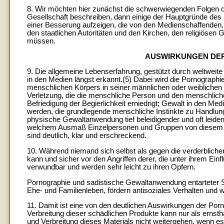
8. Wir möchten hier zunächst die schwerwiegenden Folgen 
Gesellschaft beschreiben, dann einige der Hauptgründe des
einer Besserung aufzeigen, die von den Medienschaffenden, 
den staatlichen Autoritäten und den Kirchen, den religiös
müssen.
AUSWIRKUNGEN DE
9. Die allgemeine Lebenserfahrung, gestützt durch weltweit
in den Medien längst erkannt.(5) Dabei wird die Pornographi
menschlichen Körpers in seiner männlichen oder weiblichen 
Verletzung, die die menschliche Person und den menschlic
Befriedigung der Begierlichkeit erniedrigt; Gewalt in den Me
werden, die grundlegende menschliche Instinkte zu Handlun
physische Gewaltanwendung tief beleidigender und oft leidens
welchem Ausmaß Einzelpersonen und Gruppen von diesem P
sind deutlich, klar und erschreckend.
10. Während niemand sich selbst als gegen die verderblic
kann und sicher vor den Angriffen derer, die unter ihrem Ei
verwundbar und werden sehr leicht zu ihren Opfern.
Pornographie und sadistische Gewaltanwendung entarteter S
Ehe- und Familienleben, fördern antisoziales Verhalten un
11. Damit ist eine von den deutlichen Auswirkungen der Porno
Verbreitung dieser schädlichen Produkte kann nur als ernst
und Verbreitung dieses Materials nicht weitergehen, wenn es 