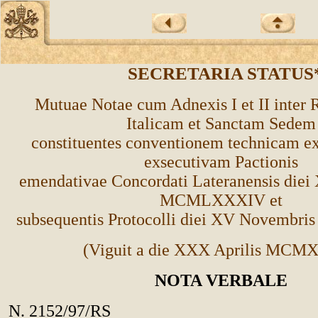
SECRETARIA STATUS
Mutuae Notae cum Adnexis I et II inter
Italicam et Sanctam Sedem
constituentes conventionem technicam ex
exsecutivam Pactionis
emendativae Concordati Lateranensis diei 
MCMLXXXIV et
subsequentis Protocolli diei XV Novem
(Viguit a die XXX Aprilis MCM
NOTA VERBALE
N. 2152/97/RS