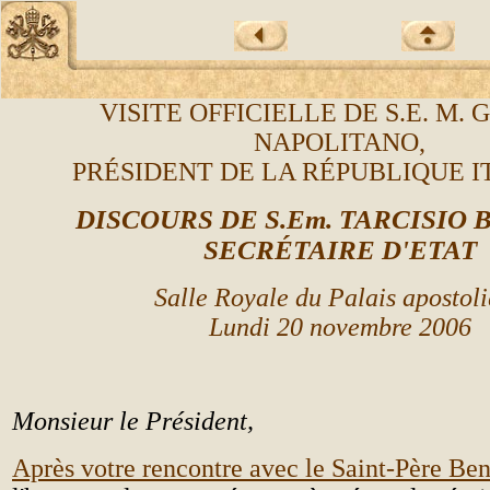
VISITE OFFICIELLE DE S.E. M. 
NAPOLITANO,
PR
É
SIDENT DE LA R
É
PUBLIQUE I
DISCOURS DE S.Em. TARCISIO
SECR
É
TA
IRE D'ETAT
Salle Royale du Palais apostol
Lundi 20 novembre 2006
Monsieur le Président,
Après votre rencontre avec le Saint-Père Be