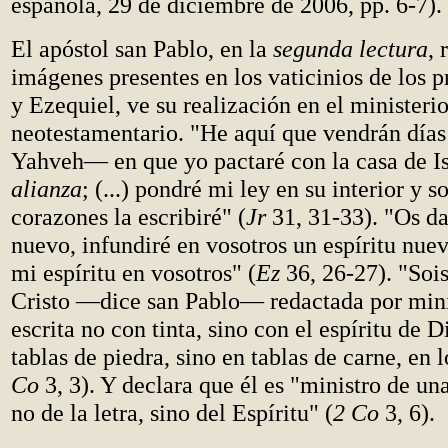
española, 29 de diciembre de 2006, pp. 6-7).
El apóstol san Pablo, en la
segunda lectura
, 
imágenes presentes en los vaticinios de los p
y Ezequiel, ve su realización en el ministeri
neotestamentario. "He aquí que vendrán día
Yahveh— en que yo pactaré con la casa de I
alianza
; (...) pondré mi ley en su interior y s
corazones la escribiré" (
Jr
31, 31-33). "Os d
nuevo, infundiré en vosotros un espíritu nuevo
mi espíritu en vosotros" (
Ez
36, 26-27). "Sois
Cristo —dice san Pablo— redactada por minis
escrita no con tinta, sino con el espíritu de D
tablas de piedra, sino en tablas de carne, en 
Co
3, 3). Y declara que él es "ministro de un
no de la letra, sino del Espíritu" (
2 Co
3, 6).