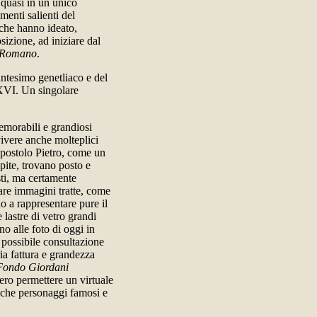
 quasi in un unico
enti salienti del
 che hanno ideato,
sizione, ad iniziare dal
 Romano
.
antesimo genetliaco e del
XVI. Un singolare
memorabili e grandiosi
ivere anche molteplici
'apostolo Pietro, come un
pite, trovano posto e
osti, ma certamente
irare immagini tratte, come
 a rappresentare pure il
 lastre di vetro grandi
no alle foto di oggi in
a possibile consultazione
ria fattura e grandezza
Fondo Giordani
ero permettere un virtuale
i che personaggi famosi e