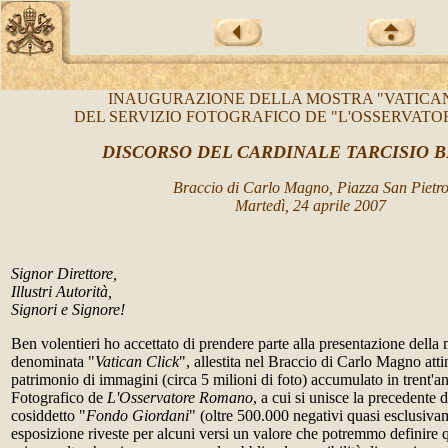
INAUGURAZIONE DELLA MOSTRA "VATICAN
DEL SERVIZIO FOTOGRAFICO DE "L'OSSERVAT
DISCORSO DEL CARDINALE TARCISIO 
Braccio di Carlo Magno, Piazza San Pietr
Martedì, 24 aprile 2007
Signor Direttore,
Illustri Autorità,
Signori e Signore!
Ben volentieri ho accettato di prendere parte alla presentazione della 
denominata "
Vatican Click
", allestita nel Braccio di Carlo Magno att
patrimonio di immagini (circa 5 milioni di foto) accumulato in trent'an
Fotografico de
L'Osservatore Romano
, a cui si unisce la precedente
cosiddetto "
Fondo Giordani
" (oltre 500.000 negativi quasi esclusiv
esposizione riveste per alcuni versi un valore che potremmo definire q