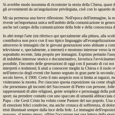
Si avrebbe modo insomma di ricostruire la storia della Chiesa, quasi 
gli avvenimenti da un'angolazione privilegiata, cioè con lo sguardo d
Mi sia permessa una breve riflessione. Nell'epoca dell'immagine, la no
riveste un'importanza unica nell'ambito della comunicazione in genera
anche nel campo della comunicazione della fede e della conoscenza d
In altri tempi l'arte (mi riferisco qui specialmente alla pittura, alla scult
contribuiva non poco con il suo tipico linguaggio all'evangelizzazione
attraverso le immagini che le giovani generazioni sono abituate a comu
televisione e, specialmente, a internet) e mostrano interesse verso la ri
soprattutto recente, fatta proprio per immagini. Esprimo pertanto l'au
di indubbio interesse storico e documentativo, favorisca l'avviciname
possibile, l'incontro delle generazioni di oggi con il passato di cui noi 
interpreti o testimoni; li aiuti a conoscere meglio la Chiesa e il ruolo 
nell'intreccio degli eventi che hanno segnato in gran parte la seconda 
secolo breve, il 1900. Certo il mio auspicio non si limita ai ragazzi, m
visiteranno la mostra. Per ciascuno questa esposizione sia come sfog
che presentano gli incontri del Successore di Pietro con persone, folle 
rappresentanti di altre religioni, gente semplice e personaggi della polit
sport; sia prendere contatto con uno spaccato di umanità abbracciata da
Papa - che Gesù Cristo ha voluto come Pastore del suo popolo. Una stor
di emozioni felici condivise, ma anche cronaca di sofferenza, di dolor
tristi illuminati sempre dalla luce della fede. Le immagini dell'esposiz
possano, al tempo stesso, offrire l'occasione per una lettura della stor