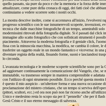
quello passato, sia pure da poco e che la memoria e la forza delle i
attualizzare, come pure della cronaca di oggi, dei fatti cioè che abbi
continuiamo a vedere scorrere sotto i nostri occhi.
La mostra descrive inoltre, come si accennava all'inizio, l'evolversi r
progresso scientifico con le sue innumerevoli scoperte, invenzioni, e
tecnica che dalle macchine fotografiche di un tempo, ammirabili solo 
modernissimi ritrovati della fotografia digitale. Si è passati dal click
immagine allo scatto fotografico che con sofisticati strumenti è possib
piacimento. Attraverso la moderna fotografia e il geniale click, l'uomo
fissa con la minuscola macchina, la modifica, ne cambia il colore, le d
trasferire un oggetto reale in un mondo fantastico e viceversa: in una
diventare regista della realtà, fissando forme, suoni e lasciandosi trasp
lo circonda.
L'avanzata tecnologia e le moderne scoperte scientifiche sono per la 
ad aggiornare continuamente la comunicazione del Vangelo, che, se 
immutabile, va trasmesso sempre in maniera comprensibile e adattata 
con l'utilizzo di ogni strumento possibile. Ecco perché questa mostra 
è questo il mio auspicio - un'ulteriore forma e una nuova occasione d
proclamazione del mistero cristiano, che un tempo si serviva dell'opera 
(pittori, scultori, ecc.) ed ora non può non far ricorso anche all'utilizz
Unico e medesimo resta lo scopo sia per il "pennello" che per il flash 
Gesù Cristo e il suo eterno messaggio di salvezza.