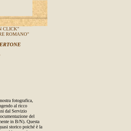
 CLICK"
ORE ROMANO"
BERTONE
o
mostra fotografica,
ingendo al ricco
ni dal Servizio
 documentazione del
amente in B/N). Questa
uasi storico poiché è la