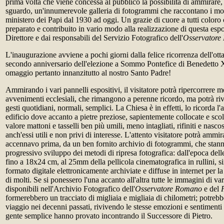
prima volta che viene concessa al pubblico la possibilità di ammirare,
sguardo, un'innumerevole galleria di fotogrammi che raccontano i mom
ministero dei Papi dal 1930 ad oggi. Un grazie di cuore a tutti coloro
preparato e contribuito in vario modo alla realizzazione di questa espo
Direttore e dai responsabili del Servizio Fotografico dell'
Osservatore
L'inaugurazione avviene a pochi giorni dalla felice ricorrenza dell'ott
secondo anniversario dell'elezione a Sommo Pontefice di Benedetto 
omaggio pertanto innanzitutto al nostro Santo Padre!
Ammirando i vari pannelli espositivi, il visitatore potrà ripercorrere 
avvenimenti ecclesiali, che rimangono a perenne ricordo, ma potrà riv
gesti quotidiani, normali, semplici. La Chiesa è in effetti, lo ricorda l
edificio dove accanto a pietre preziose, sapientemente collocate e scol
valore mattoni e tasselli ben più umili, meno intagliati, rifiniti e nasc
anch'essi utili e non privi di interesse. L'attento visitatore potrà amm
accennavo prima, da un ben fornito archivio di fotogrammi, che stanno
progressivo sviluppo dei metodi di ripresa fotografica: dall'epoca delle
fino a 18x24 cm, al 25mm della pellicola cinematografica in rullini, si
formato digitale elettronicamente archiviate e diffuse in internet per l
di molti. Se si ponessero l'una accanto all'altra tutte le immagini di va
disponibili nell'Archivio Fotografico dell'
Osservatore Romano
e del
formerebbero un tracciato di migliaia e migliaia di chilometri; potrebb
viaggio nei decenni passati, rivivendo le stesse emozioni e sentiment
gente semplice hanno provato incontrando il Successore di Pietro.