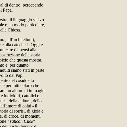
dal di dentro, percependo
el Papa.
stra, il linguaggio visivo
le e, in modo particolare,
ella Chiesa.
ura, all'architettura),
 e alla catechesi. Oggi è
nicare (si pensi alla
costruzione della storia
spicio che questa mostra,
nto e, per quanto
adulti siamo stati in parte
svolto dai Papi
parte del cosiddetto
a è per tutti coloro che
liare un album di immagini
e individui, cattolici e
ica, della cultura, dello
ll'amore di colui - il
ia di sorrisi, di gioia e
e, di croce, di momenti
ione "
Vatican Click
"
ia del nostro tempo: di