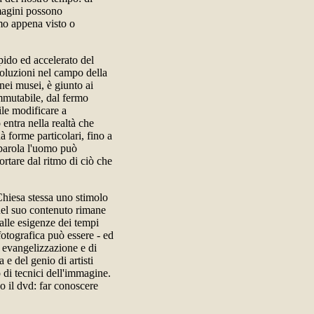
mmagini possono
amo appena visto o
apido ed accelerato del
voluzioni nel campo della
nei musei, è giunto ai
 immutabile, dal fermo
ile modificare a
 entra nella realtà che
à forme particolari, fino a
 parola l'uomo può
ortare dal ritmo di ciò che
Chiesa stessa uno stimolo
nel suo contenuto rimane
alle esigenze dei tempi
fotografica può essere - ed
i evangelizzazione e di
e del genio di artisti
o di tecnici dell'immagine.
o il dvd: far conoscere