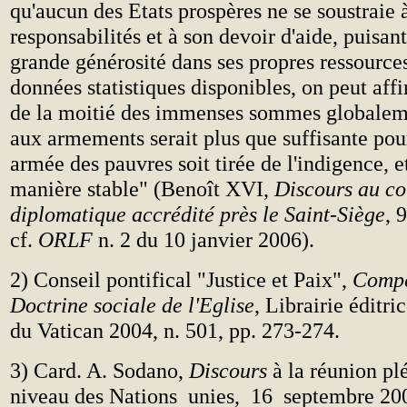
qu'aucun des Etats prospères ne se soustraie 
responsabilités et à son devoir d'aide, puisan
grande générosité dans ses propres ressources
données statistiques disponibles, on peut af
de la moitié des immenses sommes globalem
aux armements serait plus que suffisante po
armée des pauvres soit tirée de l'indigence, e
manière stable" (Benoît XVI,
Discours au co
diplomatique accrédité près le Saint-Siège
, 
cf.
ORLF
n. 2 du 10 janvier 2006).
2) Conseil pontifical "Justice et Paix",
Compe
Doctrine sociale de l'Eglise
, Librairie éditri
du Vatican 2004, n. 501, pp. 273-274.
3) Card. A. Sodano,
Discours
à la réunion pl
niveau des Nations unies, 16 septembre 200