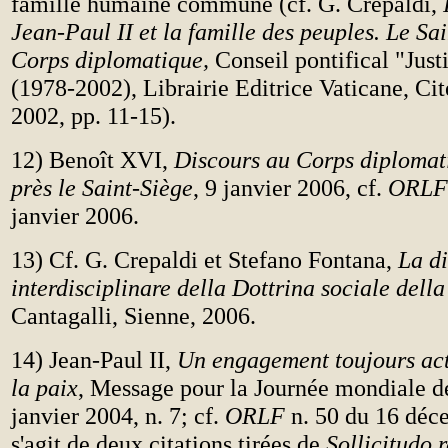
famille humaine commune (cf. G. Crepaldi,
Jean-Paul II et la famille des peuples. Le Sa
Corps diplomatique,
Conseil pontifical "Just
(1978-2002), Librairie Editrice Vaticane, Cit
2002, pp. 11-15).
12) Benoît XVI,
Discours au Corps diplomat
près le Saint-Siège
, 9 janvier 2006, cf.
ORLF
janvier 2006.
13) Cf. G. Crepaldi et Stefano Fontana,
La d
interdisciplinare della Dottrina sociale dell
Cantagalli, Sienne, 2006.
14) Jean-Paul II,
Un engagement toujours ac
la paix
, Message pour la Journée mondiale de
janvier 2004, n. 7; cf.
ORLF
n. 50 du 16 déc
s'agit de deux citations tirées de
Sollicitudo r