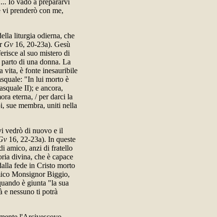
 ... Io vado a prepararvi
e vi prenderò con me,
lla liturgia odierna, che
fr
Gv
16, 20-23a). Gesù
erisce al suo mistero di
l parto di una donna. La
 vita, è fonte inesauribile
squale: "In lui morto è
Pasquale II); e ancora,
ra eterna, / per darci la
i, sue membra, uniti nella
vi vedrò di nuovo e il
Gv
16, 22-23a). In queste
i amico, anzi di fratello
oria divina, che è capace
alla fede in Cristo morto
amico Monsignor Biggio,
quando è giunta "la sua
à e nessuno ti potrà
vemente l'Arcivescovo