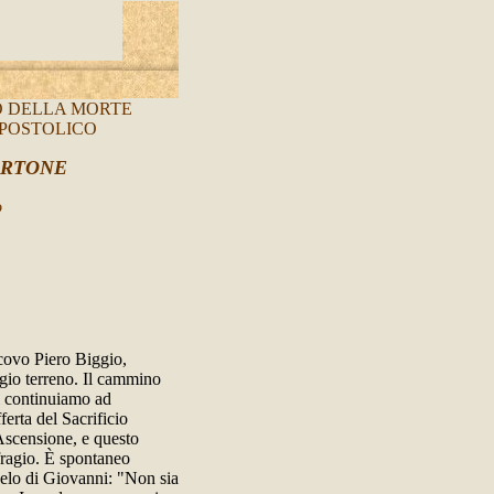
O DELLA MORTE
APOSTOLICO
ERTONE
o
scovo Piero Biggio,
ggio terreno. Il cammino
i continuiamo ad
erta del Sacrificio
'Ascensione, e questo
ffragio. È spontaneo
ngelo di Giovanni: "Non sia