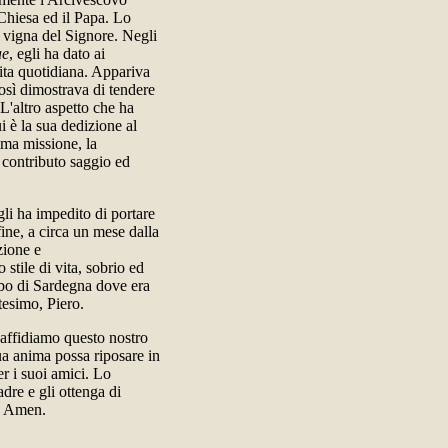
Chiesa ed il Papa. Lo
 vigna del Signore. Negli
ae
, egli ha dato ai
vita quotidiana. Appariva
Così dimostrava di tendere
L'altro aspetto che ha
i è la sua dedizione al
tima missione, la
 contributo saggio ed
li ha impedito di portare
fine, a circa un mese dalla
zione e
stile di vita, sobrio ed
embo di Sardegna dove era
tesimo, Piero.
, affidiamo questo nostro
sua anima possa riposare in
r i suoi amici. Lo
adre e gli ottenga di
e. Amen.