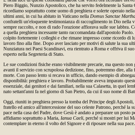
Piero Biggio, Nunzio Apostolico, che ha servito fedelmente la Santa 
ricordiamo soprattutto come uomo di preghiera e solerte operaio nella
ultimi anni, in cui ha abitato in Vaticano nella
Domus Sanctae Marth
confratelli un'eloquente testimonianza di raccoglimento in Dio nella 
sempre raccolto, e non di rado l'orazione affiorava sulle sue labbra. 
a quella preghiera incessante tanto raccomandata dall'apostolo Paolo. 
colpito fortemente i colleghi e che rimane impresso come ricordo di lu
lavoro fino alla fine. Dopo aver lasciato per motivi di salute la sua ul
Nunziatura nei Paesi Scandinavi, era rientrato a Roma e offriva il suo
esperto nella Segreteria di Stato.
Le sue condizioni fisiche erano visibilmente precarie, ma questo non g
avanti il servizio con scrupolosa dedizione, fino, potremmo dire, alla 
morte. Con passo lento si recava in ufficio, dando esempio di abnega
disponibilità: preghiera e lavoro. Probabilmente aveva imparato questo 
essenziale, dai genitori e dai familiari, nella sua Calasetta, in quel l
nato settant'anni fa nel giorno di San Pietro, da cui il suo nome di Bat
Oggi, riuniti in preghiera presso la tomba del Principe degli Apostoli
fratello ed amico all'intercessione del suo celeste Patrono, perché la 
pace nella casa del Padre, dove Gesù è andato a preparare un posto pe
affidiamo soprattutto a Maria,
Ianua Caeli
, perché si mostri per lui M
contemplare in eterno il volto del Signore e di riposare nella sua pac