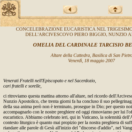
CONCELEBRAZIONE EUCARISTICA NEL TRIGESIM
DELL'ARCIVESCOVO PIERO BIGGIO, NUNZIO 
OMELIA DEL CARDINALE TARCISIO B
Altare della Cattedra, Basilica di San Pietr
Venerdì, 18 maggio 2007
Venerati Fratelli nell'Episcopato e nel Sacerdozio,
cari fratelli e sorelle,
ci ritroviamo questa mattina attorno all'altare, nel ricordo dell'Arcive
Nunzio Apostolico, che trenta giorni fa ha concluso il suo pellegrina
della sua anima però non è terminato, prosegue in Dio; per questo no
accompagnarlo con le nostre preghiere ed oggi rinnoviamo per lui l'off
eucaristico. Abbiamo celebrato ieri, qui in Vaticano, la solennità dell
contesto liturgico è quanto mai propizio per la nostra preghiera di su
riandare alle parole di Gesù all'inizio del "discorso d'addio", nel Va