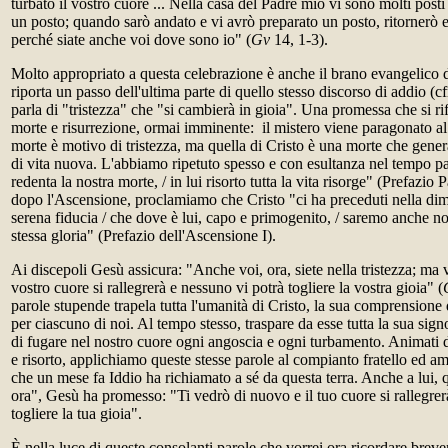
turbato il vostro cuore ... Nella casa del Padre mio vi sono molti posti
un posto; quando sarò andato e vi avrò preparato un posto, ritornerò 
perché siate anche voi dove sono io" (
Gv
14, 1-3).
Molto appropriato a questa celebrazione è anche il brano evangelico de
riporta un passo dell'ultima parte di quello stesso discorso di addio (c
parla di "tristezza" che "si cambierà in gioia". Una promessa che si rif
morte e risurrezione, ormai imminente: il mistero viene paragonato a
morte è motivo di tristezza, ma quella di Cristo è una morte che genera
di vita nuova. L'abbiamo ripetuto spesso e con esultanza nel tempo pa
redenta la nostra morte, / in lui risorto tutta la vita risorge" (Prefazio 
dopo l'Ascensione, proclamiamo che Cristo "ci ha preceduti nella dimo
serena fiducia / che dove è lui, capo e primogenito, / saremo anche no
stessa gloria" (Prefazio dell'Ascensione I).
Ai discepoli Gesù assicura: "Anche voi, ora, siete nella tristezza; ma 
vostro cuore si rallegrerà e nessuno vi potrà togliere la vostra gioia" (
parole stupende trapela tutta l'umanità di Cristo, la sua comprensione d
per ciascuno di noi. Al tempo stesso, traspare da esse tutta la sua sign
di fugare nel nostro cuore ogni angoscia e ogni turbamento. Animati d
e risorto, applichiamo queste stesse parole al compianto fratello ed 
che un mese fa Iddio ha richiamato a sé da questa terra. Anche a lui, 
ora", Gesù ha promesso: "Ti vedrò di nuovo e il tuo cuore si rallegrer
togliere la tua gioia".
È nella luce di queste consolanti parole che vorrei ora ricordare bre