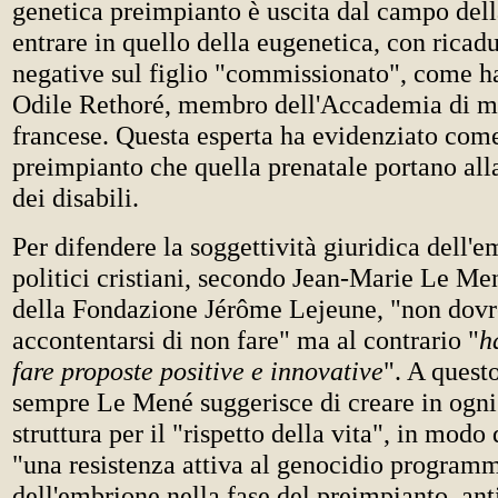
genetica preimpianto è uscita dal campo del
entrare in quello della eugenetica, con ricad
negative sul figlio "commissionato", come h
Odile Rethoré, membro dell'Accademia di m
francese. Questa esperta ha evidenziato come
preimpianto che quella prenatale portano all
dei disabili.
Per difendere la soggettività giuridica dell'e
politici cristiani, secondo Jean-Marie Le Me
della Fondazione Jérôme Lejeune, "non dov
accontentarsi di non fare" ma al contrario "
h
fare proposte positive e innovative
". A quest
sempre Le Mené suggerisce di creare in ogni
struttura per il "rispetto della vita", in modo
"una resistenza attiva al genocidio program
dell'embrione nella fase del preimpianto, an