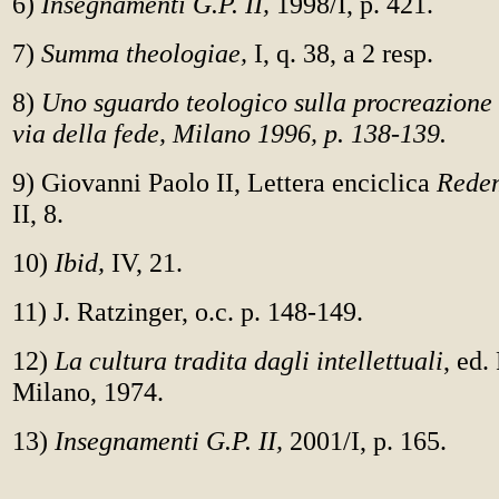
6)
Insegnamenti G.P. II,
1998/I, p. 421.
7)
Summa theologiae,
I, q. 38, a 2 resp.
8)
Uno sguardo teologico sulla procreazion
via della fede, Milano 1996, p. 138-139.
9) Giovanni Paolo II, Lettera enciclica
Redem
II, 8.
10)
Ibid,
IV, 21.
11) J. Ratzinger, o.c. p. 148-149.
12)
La cultura tradita dagli intellettuali
, ed.
Milano, 1974.
13)
Insegnamenti G.P. II,
2001/I, p. 165.