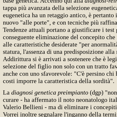
base genetica. Accenno qui alla
diagnosi-rei
tappa più avanzata della selezione eugenetic
eugenetica ha un retaggio antico, è pertanto 
nuovo "alle porte", e con tecniche più raffina
Tendenze attuali portano a giustificare i test 
conseguente eliminazione del concepito che
alle caratteristiche desiderate "per anormalit
statura, l'assenza di una predisposizione alla
Addirittura si è arrivati a sostenere che è leg
selezione del figlio non solo con un tratto f
anche con uno sfavorevole: "C'è persino chi h
costi imporre la caratteristica della sordità".
La
diagnosi genetica preimpianto
(dgp) "non
curare - ha affermato il noto neonatologo ita
Valerio Bellieni - ma di eliminare i concepiti
Vorrei inoltre segnalare l'inganno della term