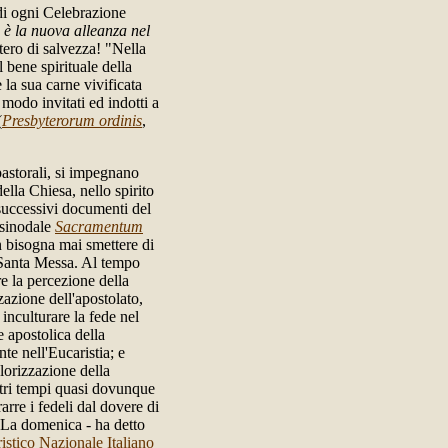
 di ogni Celebrazione
 è la nuova alleanza nel
tero di salvezza! "Nella
l bene spirituale della
 la sua carne vivificata
 modo invitati ed indotti a
(
Presbyterorum ordinis
,
 pastorali, si impegnano
ella Chiesa, nello spirito
successivi documenti del
tsinodale
Sacramentum
 bisogna mai smettere di
a Santa Messa. Al tempo
re la percezione della
zazione dell'apostolato,
inculturare la fede nel
 apostolica della
te nell'Eucaristia; e
lorizzazione della
stri tempi quasi dovunque
arre i fedeli dal dovere di
 "La domenica - ha detto
stico Nazionale Italiano