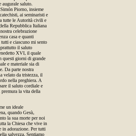
e augurale saluto.
o Simón Piorno, insieme
 catechisti, ai seminaristi e
tutte le Autorità civili e
 della Repubblica Italiana
a nostra celebrazione
senza casa e quanti
 tutti e ciascuno mi sento
prattutto il saluto
Benedetto XVI, il quale
n questi giorni di grande
le e materiale sia di
ne. Da parte nostra
velato da tristezza, il
ordo nella preghiera. A
pare il saluto cordiale e
premura la vita della
ome un ideale
Cena, quando Gesù,
nto la sua morte per noi
utta la Chiesa che vive in
 in adorazione. Per tutti
 della salvezza. Sentiamo