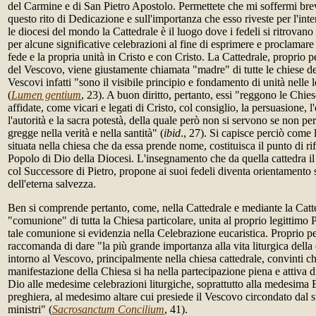
del Carmine e di San Pietro Apostolo. Permettete che mi soffermi brev
questo rito di Dedicazione e sull'importanza che esso riveste per l'inte
le diocesi del mondo la Cattedrale è il luogo dove i fedeli si ritrovan
per alcune significative celebrazioni al fine di esprimere e proclamar
fede e la propria unità in Cristo e con Cristo. La Cattedrale, proprio p
del Vescovo, viene giustamente chiamata "madre" di tutte le chiese del
Vescovi infatti "sono il visibile principio e fondamento di unità nelle 
(
Lumen gentium
, 23). A buon diritto, pertanto, essi "reggono le Chies
affidate, come vicari e legati di Cristo, col consiglio, la persuasione,
l'autorità e la sacra potestà, della quale però non si servono se non per
gregge nella verità e nella santità" (
ibid
., 27). Si capisce perciò come 
situata nella chiesa che da essa prende nome, costituisca il punto di ri
Popolo di Dio della Diocesi. L'insegnamento che da quella cattedra 
col Successore di Pietro, propone ai suoi fedeli diventa orientamento s
dell'eterna salvezza.
Ben si comprende pertanto, come, nella Cattedrale e mediante la Catted
"comunione" di tutta la Chiesa particolare, unita al proprio legittimo
tale comunione si evidenzia nella Celebrazione eucaristica. Proprio pe
raccomanda di dare "la più grande importanza alla vita liturgica della 
intorno al Vescovo, principalmente nella chiesa cattedrale, convinti ch
manifestazione della Chiesa si ha nella partecipazione piena e attiva di
Dio alle medesime celebrazioni liturgiche, soprattutto alla medesima 
preghiera, al medesimo altare cui presiede il Vescovo circondato dal s
ministri" (
Sacrosanctum Concilium
, 41).