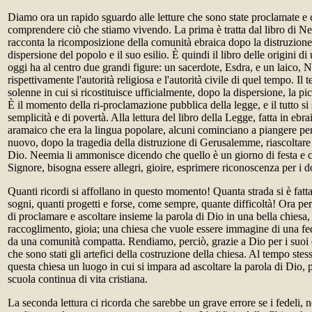
Diamo ora un rapido sguardo alle letture che sono state proclamate e 
comprendere ciò che stiamo vivendo. La prima è tratta dal libro di Ne
racconta la ricomposizione della comunità ebraica dopo la distruzion
dispersione del popolo e il suo esilio. È quindi il libro delle origini d
oggi ha al centro due grandi figure: un sacerdote, Esdra, e un laico,
rispettivamente l'autorità religiosa e l'autorità civile di quel tempo. Il
solenne in cui si ricostituisce ufficialmente, dopo la dispersione, la p
È il momento della ri-proclamazione pubblica della legge, e il tutto si
semplicità e di povertà. Alla lettura del libro della Legge, fatta in ebrai
aramaico che era la lingua popolare, alcuni cominciano a piangere per 
nuovo, dopo la tragedia della distruzione di Gerusalemme, riascoltare i
Dio. Neemia li ammonisce dicendo che quello è un giorno di festa e c
Signore, bisogna essere allegri, gioire, esprimere riconoscenza per i d
Quanti ricordi si affollano in questo momento! Quanta strada si è fatta
sogni, quanti progetti e forse, come sempre, quante difficoltà! Ora per
di proclamare e ascoltare insieme la parola di Dio in una bella chiesa, 
raccoglimento, gioia; una chiesa che vuole essere immagine di una fed
da una comunità compatta. Rendiamo, perciò, grazie a Dio per i suoi
che sono stati gli artefici della costruzione della chiesa. Al tempo ste
questa chiesa un luogo in cui si impara ad ascoltare la parola di Dio, p
scuola continua di vita cristiana.
La seconda lettura ci ricorda che sarebbe un grave errore se i fedeli, 