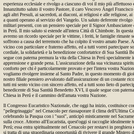
esperienza ecclesiale e rivolgo a ciascuno di voi il mio più affettuoso 
Innanzitutto saluto il vostro Pastore, il caro Vescovo Ángel Francisc
agli altri Presuli, ai sacerdoti, ai diaconi, ai religiosi e alle religiose, ai
a quanti operano al servizio del Vangelo. Un saluto deferente rivolgo a 
militari presenti, con un pensiero speciale per il Signor Ambasciatore
in Perú. Il mio saluto si estende all'intera Città di Chimbote. In quest
avremo un ricordo speciale per le vittime, i feriti, le famiglie rimaste 
soffrono a causa del terremoto che ha colpito il vostro amato Paese. A
vicino con particolare e fraterno affetto, ed a tutti vorrei partecipare so
cordiale, la solidarietà e la benedizione confortatrice di Sua Santità 
segue con paterna premura la vita della Chiesa in Perú specialmente i
apprensione e grande pena. L'assicurazione della sua vicinanza spiritua
conforto per chi è particolarmente provato e per l'intera vostra Nazio
vogliamo rivolgere insieme al Santo Padre, in questo momento di gioia 
nostro filiale pensiero avvalorato dall'assicurazione di un costante ric
tutti mi sento vicino con sincero affetto, ed a tutti sono lieto di parteci
benedicente di Sua Santità Benedetto XVI, il quale segue con paterna 
Chiesa in Perú e il cammino dell'amata vostra Nazione.
Il Congresso Eucaristico Nazionale, che oggi ha inizio, costituisce c
"pellegrinaggio" nel Cenacolo per riassaporare il clima dell'Ultima 
celebrando la Pasqua con i "suoi", anticipò misticamente nel Sacrame
sulla croce. Attorno all'Eucaristia, quest'oggi si raccoglie idealmente t
Perú; essa entra spiritualmente nel Cenacolo per restarvi in preghiera e
si tratta di una straordinaria opportunità di rivivere il grande Mistero