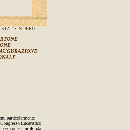
 STATO IN PERÙ
ERTONE
IONE
NAUGURAZIONE
ONALE
enti particolarmente
l Congresso Eucaristico
con voi questa profonda