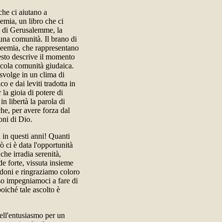
che ci aiutano a
emia, un libro che ci
e di Gerusalemme, la
i una comunità. Il brano di
 Neemia, che rappresentano
 testo descrive il momento
iccola comunità giudaica.
 svolge in un clima di
co e dai leviti tradotta in
la gioia di potere di
n libertà la parola di
he, per avere forza dal
oni di Dio.
 in questi anni! Quanti
ò ci è data l'opportunità
che irradia serenità,
e forte, vissuta insieme
 doni e ringraziamo coloro
sso impegniamoci a fare di
oiché tale ascolto è
nell'entusiasmo per un