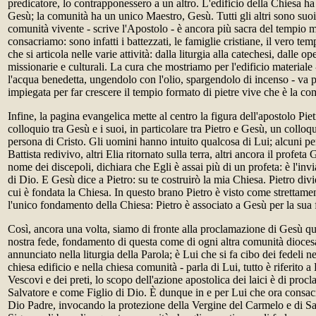
predicatore, lo contrapponessero a un altro. L'edificio della Chiesa 
Gesù; la comunità ha un unico Maestro, Gesù. Tutti gli altri sono suoi
comunità vivente - scrive l'Apostolo - è ancora più sacra del tempio m
consacriamo: sono infatti i battezzati, le famiglie cristiane, il vero tem
che si articola nelle varie attività: dalla liturgia alla catechesi, dalle op
missionarie e culturali. La cura che mostriamo per l'edificio material
l'acqua benedetta, ungendolo con l'olio, spargendolo di incenso - va 
impiegata per far crescere il tempio formato di pietre vive che è la com
Infine, la pagina evangelica mette al centro la figura dell'apostolo Pietr
colloquio tra Gesù e i suoi, in particolare tra Pietro e Gesù, un colloqu
persona di Cristo. Gli uomini hanno intuito qualcosa di Lui; alcuni 
Battista redivivo, altri Elia ritornato sulla terra, altri ancora il profet
nome dei discepoli, dichiara che Egli è assai più di un profeta: è l'invia
di Dio. E Gesù dice a Pietro: su te costruirò la mia Chiesa. Pietro divie
cui è fondata la Chiesa. In questo brano Pietro è visto come strettame
l'unico fondamento della Chiesa: Pietro è associato a Gesù per la sua 
Così, ancora una volta, siamo di fronte alla proclamazione di Gesù q
nostra fede, fondamento di questa come di ogni altra comunità dioce
annunciato nella liturgia della Parola; è Lui che si fa cibo dei fedeli ne
chiesa edificio e nella chiesa comunità - parla di Lui, tutto è riferito a
Vescovi e dei preti, lo scopo dell'azione apostolica dei laici è di pro
Salvatore e come Figlio di Dio. È dunque in e per Lui che ora consa
Dio Padre, invocando la protezione della Vergine del Carmelo e di S