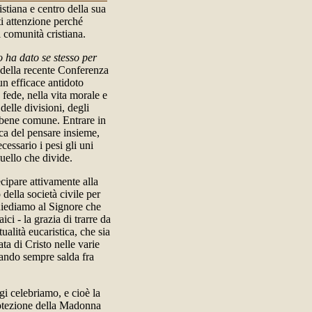
istiana e centro della sua
ti attenzione perché
i comunità cristiana.
o ha dato se stesso per
 della recente Conferenza
un efficace antidoto
a fede, nella vita morale e
delle divisioni, degli
ro bene comune. Entrare in
ica del pensare insieme,
cessario i pesi gli uni
uello che divide.
ecipare attivamente alla
 della società civile per
chiediamo al Signore che
ci - la grazia di trarre da
ualità eucaristica, che sia
a di Cristo nelle varie
vando sempre salda fra
gi celebriamo, e cioè la
rotezione della Madonna