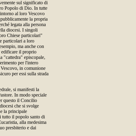
emente sul significato di
ro Popolo di Dio. In tutte
o intorno al loro Vescovo
e pubblicamente la propria
erché legata alla persona
la diocesi. I singoli
loro Chiese particolari"
e particolari a loro
 l'esempio, ma anche con
 edificare il proprio
la "cattedra" episcopale,
ferimento per l'intero
il Vescovo, in comunione
icuro per essi sulla strada
rale, si manifesti la
 Pastore. In modo speciale
r questo il Concilio
diocesi che si svolge
e la principale
 tutto il popolo santo di
Eucaristia, alla medesima
uo presbiterio e dai