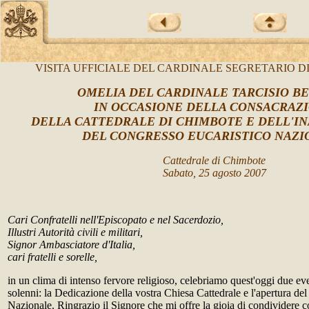
VISITA UFFICIALE DEL CARDINALE SEGRETARIO DI
OMELIA DEL CARDINALE TARCISIO B
IN OCCASIONE DELLA CONSACRAZ
DELLA CATTEDRALE DI CHIMBOTE E DELL'I
DEL CONGRESSO EUCARISTICO NAZI
Cattedrale di Chimbote
Sabato, 25 agosto 2007
Cari Confratelli nell'Episcopato e nel Sacerdozio,
Illustri Autorità civili e militari,
Signor Ambasciatore d'Italia,
cari fratelli e sorelle,
in un clima di intenso fervore religioso, celebriamo quest'oggi due ev
solenni: la Dedicazione della vostra Chiesa Cattedrale e l'apertura de
Nazionale. Ringrazio il Signore che mi offre la gioia di condividere 