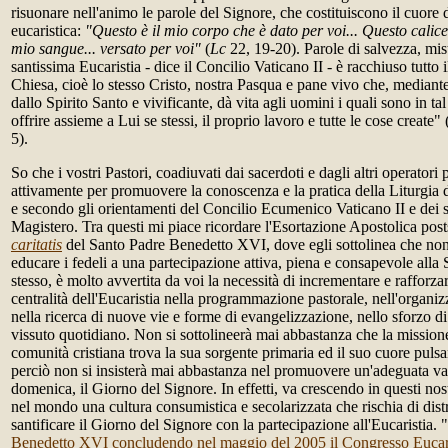
risuonare nell'animo le parole del Signore, che costituiscono il cuore
eucaristica:
"Questo è il mio corpo che è dato per voi... Questo calice
mio sangue... versato per voi"
(
Lc
22, 19-20). Parole di salvezza, mis
santissima Eucaristia - dice il Concilio Vaticano II - è racchiuso tutto i
Chiesa, cioè lo stesso Cristo, nostra Pasqua e pane vivo che, mediante
dallo Spirito Santo e vivificante, dà vita agli uomini i quali sono in tal
offrire assieme a Lui se stessi, il proprio lavoro e tutte le cose create" 
5).
So che i vostri Pastori, coadiuvati dai sacerdoti e dagli altri operatori
attivamente per promuovere la conoscenza e la pratica della Liturgia d
e secondo gli orientamenti del Concilio Ecumenico Vaticano II e dei 
Magistero. Tra questi mi piace ricordare l'Esortazione Apostolica pos
caritatis
del Santo Padre Benedetto XVI, dove egli sottolinea che non
educare i fedeli a una partecipazione attiva, piena e consapevole all
stesso, è molto avvertita da voi la necessità di incrementare e rafforza
centralità dell'Eucaristia nella programmazione pastorale, nell'organiz
nella ricerca di nuove vie e forme di evangelizzazione, nello sforzo di 
vissuto quotidiano. Non si sottolineerà mai abbastanza che la missione
comunità cristiana trova la sua sorgente primaria ed il suo cuore pulsan
perciò non si insisterà mai abbastanza nel promuovere un'adeguata va
domenica, il Giorno del Signore. In effetti, va crescendo in questi no
nel mondo una cultura consumistica e secolarizzata che rischia di distr
santificare il Giorno del Signore con la partecipazione all'Eucaristia.
Benedetto XVI concludendo nel maggio del 2005 il Congresso Eucari