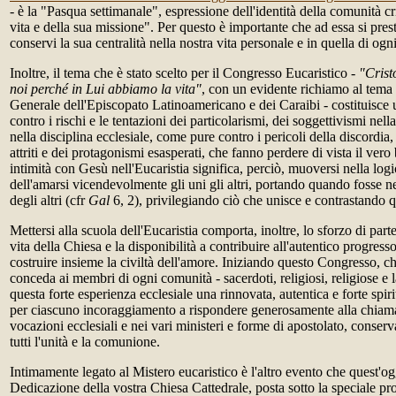
- è la "Pasqua settimanale", espressione dell'identità della comunità cr
vita e della sua missione". Per questo è importante che ad essa si pres
conservi la sua centralità nella nostra vita personale e in quella di ogn
Inoltre, il tema che è stato scelto per il Congresso Eucaristico -
"Crist
noi perché in Lui abbiamo la vita"
, con un evidente richiamo al tema
Generale dell'Episcopato Latinoamericano e dei Caraibi - costituisce 
contro i rischi e le tentazioni dei particolarismi, dei soggettivismi nell
nella disciplina ecclesiale, come pure contro i pericoli della discordia, 
attriti e dei protagonismi esasperati, che fanno perdere di vista il ve
intimità con Gesù nell'Eucaristia significa, perciò, muoversi nella log
dell'amarsi vicendevolmente gli uni gli altri, portando quando fosse ne
degli altri (cfr
Gal
6, 2), privilegiando ciò che unisce e contrastando q
Mettersi alla scuola dell'Eucaristia comporta, inoltre, lo sforzo di part
vita della Chiesa e la disponibilità a contribuire all'autentico progresso
costruire insieme la civiltà dell'amore. Iniziando questo Congresso, 
conceda ai membri di ogni comunità - sacerdoti, religiosi, religiose e lai
questa forte esperienza ecclesiale una rinnovata, autentica e forte spirit
per ciascuno incoraggiamento a rispondere generosamente alla chiamat
vocazioni ecclesiali e nei vari ministeri e forme di apostolato, conser
tutti l'unità e la comunione.
Intimamente legato al Mistero eucaristico è l'altro evento che quest'og
Dedicazione della vostra Chiesa Cattedrale, posta sotto la speciale p