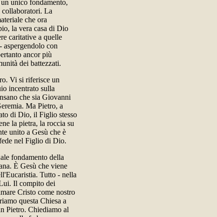
ha un unico fondamento,
 collaboratori. La
ateriale che ora
pio, la vera casa di Dio
ere caritative a quelle
e - aspergendolo con
pertanto ancor più
unità dei battezzati.
o. Vi si riferisce un
io incentrato sulla
pensano che sia Giovanni
a Geremia. Ma Pietro, a
to di Dio, il Figlio stesso
ne la pietra, la roccia su
nte unito a Gesù che è
fede nel Figlio di Dio.
uale fondamento della
sana. È Gesù che viene
ll'Eucaristia. Tutto - nella
 Lui. Il compito dei
clamare Cristo come nostro
criamo questa Chiesa a
an Pietro. Chiediamo al