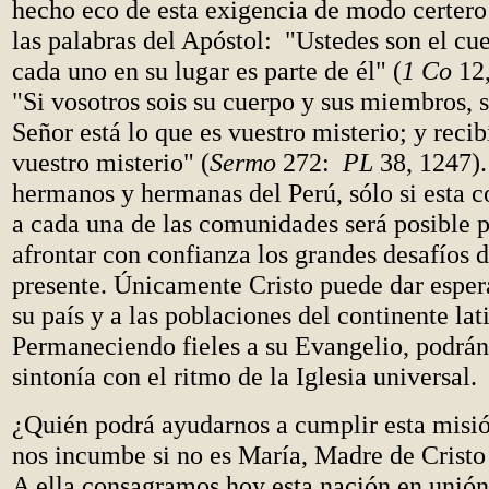
hecho eco de esta exigencia de modo certero
las palabras del Apóstol: "Ustedes son el cu
cada uno en su lugar es parte de él" (
1 Co
12,
"Si vosotros sois su cuerpo y sus miembros, 
Señor está lo que es vuestro misterio; y recib
vuestro misterio" (
Sermo
272:
PL
38, 1247).
hermanos y hermanas del Perú, sólo si esta
a cada una de las comunidades será posible p
afrontar con confianza los grandes desafíos
presente. Únicamente Cristo puede dar esper
su país y a las poblaciones del continente la
Permaneciendo fieles a su Evangelio, podrá
sintonía con el ritmo de la Iglesia universal.
¿Quién podrá ayudarnos a cumplir esta misió
nos incumbe si no es María, Madre de Cristo 
A ella consagramos hoy esta nación en unión 