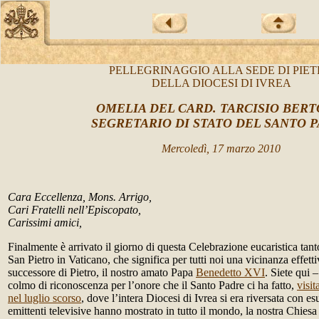
PELLEGRINAGGIO ALLA SEDE DI PIE
DELLA DIOCESI DI IVREA
OMELIA
DEL
CARD. TARCISIO BERT
SEGRETARIO DI STATO D
EL SANTO 
Mercoledì, 17 marzo 2010
Cara Eccellenza, Mons. Arrigo,
Cari Fratelli nell’Episcopato,
Carissimi amici,
Finalmente è arrivato il giorno di questa Celebrazione eucaristica tanto
San Pietro in Vaticano, che significa per tutti noi una vicinanza effetti
successore di Pietro, il nostro amato Papa
Benedetto XVI
. Siete qui 
colmo di riconoscenza per l’onore che il Santo Padre ci ha fatto,
visi
nel luglio scorso
, dove l’intera Diocesi di Ivrea si era riversata con es
emittenti televisive hanno mostrato in tutto il mondo, la nostra Chiesa 