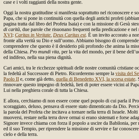
case e i volti raggianti della nostra gente.
Oggi la nostra gratitudine si manifesta soprattutto nel riconoscere e s
Papa, che si pone in continuità con quella degli antichi profeti (abbi
pagina tratta dal libro del Profeta Isaia) e con la missione di Gesù ste
di carità
, due parole che risuonano frequenti nella predicazione e nel
XVI
:
Caritas in Veritate
,
Deus Caritas est
.
È un invito accorato a non
fronte alla verità su Dio e sull’uomo. Abbiamo bisogno di comprende
comprendere che questo è il desiderio più profondo che anima la mis
della Chiesa.
Pro mundi vita
, per la vita del mondo, per il bene dell’
ed indifeso, nella sua piena dignità.
Cari amici, tra le ricchezze spirituali delle nostre comunità cristiane 
la fedeltà al Successore di Pietro. Ricorderemo sempre la
visita del 
Paolo II
e, come già detto,
quella di Benedetto XVI, la scorsa estate
.
rinnovare questo impegno di fedeltà, lieti di poter essere vicini al Papa
Lui nella preghiera corale di tutta la Chiesa.
E allora, cerchiamo di non essere come quel popolo di cui parla il Profe
scoraggiato, deluso, pensava di essere stato dimenticato da Dio. Perc
la parola del Profeta che incitava a tornare nella terra di Israele. Molt
muoversi, restare nella terra dove ormai si erano sistemati e forse adag
Signore invece chiama con forza il popolo a uscire da Babilonia, per
ed il suo Tempio, per riprendere la missione di servire e far conoscere
cielo e della terra.