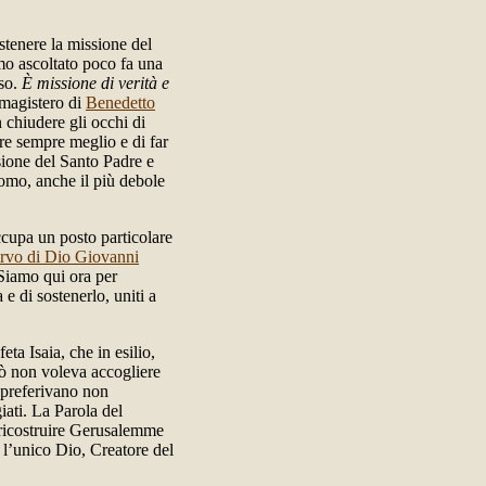
ostenere la missione del
amo ascoltato poco fa una
sso.
È missione di verità e
 magistero di
Benedetto
 chiudere gli occhi di
re sempre meglio e di far
sione del Santo Padre e
uomo, anche il più debole
occupa un posto particolare
Servo di Dio Giovanni
 Siamo qui ora per
 e di sostenerlo, uniti a
ta Isaia, che in esilio,
iò non voleva accogliere
i preferivano non
iati. La Parola del
 ricostruire Gerusalemme
 l’unico Dio, Creatore del