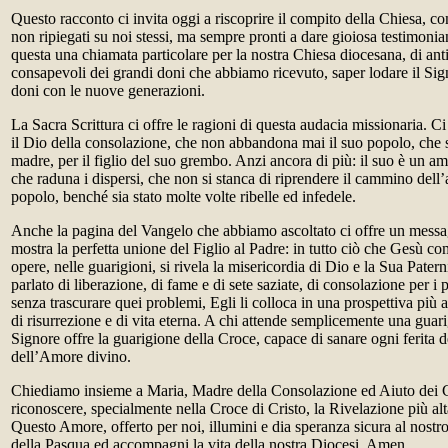
Questo racconto ci invita oggi a riscoprire il compito della Chiesa, 
non ripiegati su noi stessi, ma sempre pronti a dare gioiosa testimonia
questa una chiamata particolare per la nostra Chiesa diocesana, di anti
consapevoli dei grandi doni che abbiamo ricevuto, saper lodare il Sig
doni con le nuove generazioni.
La Sacra Scrittura ci offre le ragioni di questa audacia missionaria. C
il Dio della consolazione, che non abbandona mai il suo popolo, ch
madre, per il figlio del suo grembo. Anzi ancora di più: il suo è un am
che raduna i dispersi, che non si stanca di riprendere il cammino dell’
popolo, benché sia stato molte volte ribelle ed infedele.
Anche la pagina del Vangelo che abbiamo ascoltato ci offre un messa
mostra la perfetta unione del Figlio al Padre: in tutto ciò che Gesù com
opere, nelle guarigioni, si rivela la misericordia di Dio e la Sua Patern
parlato di liberazione, di fame e di sete saziate, di consolazione per i 
senza trascurare quei problemi, Egli li colloca in una prospettiva più a
di risurrezione e di vita eterna. A chi attende semplicemente una guarig
Signore offre la guarigione della Croce, capace di sanare ogni ferita
dell’Amore divino.
Chiediamo insieme a Maria, Madre della Consolazione ed Aiuto dei Cri
riconoscere, specialmente nella Croce di Cristo, la Rivelazione più al
Questo Amore, offerto per noi, illumini e dia speranza sicura al nost
della Pasqua ed accompagni la vita della nostra Diocesi. Amen.