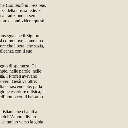
come
Comunità in missione
,
nza della nostra fede. È
ca tradizione: essere
nore e condividere questi
i insegna che il Signore è
e si commuove, come una
ore che libera, che sazia,
alleanza con il suo
ggio di speranza. Ci
pie, nelle parole, nelle
ità. I Profeti avevano
poveri. Gesù va oltre:
lta e trascendente, parla
ione esteriore o fisica, il
 dell’uomo con il balsamo
stiani che ci aiuti a
ta dell’Amore divino.
ro cammino verso la gioia