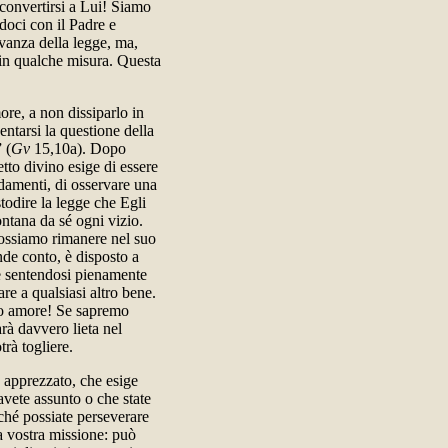
 convertirsi a Lui! Siamo
doci con il Padre e
rvanza della legge, ma,
 in qualche misura. Questa
ore, a non dissiparlo in
ntarsi la questione della
 (
Gv
15,10a). Dopo
tto divino esige di essere
damenti, di osservare una
stodire la legge che Egli
lontana da sé ogni vizio.
ossiamo rimanere nel suo
nde conto, è disposto a
 e sentendosi pienamente
re a qualsiasi altro bene.
suo amore! Se sapremo
sarà davvero lieta nel
rà togliere.
e apprezzato, che esige
avete assunto o che state
ché possiate perseverare
a vostra missione: può