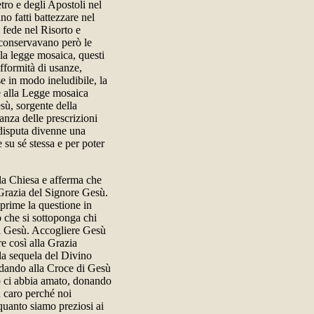
tro e degli Apostoli nel
no fatti battezzare nel
 fede nel Risorto e
i conservavano però le
lla legge mosaica, questi
ifformità di usanze,
se in modo ineludibile, la
re alla Legge mosaica
sù, sorgente della
anza delle prescrizioni
disputa divenne una
 su sé stessa e per poter
lla Chiesa e afferma che
a Grazia del Signore Gesù.
sprime la questione in
o che si sottoponga chi
 di Gesù. Accogliere Gesù
re così alla Grazia
lla sequela del Divino
rdando alla Croce di Gesù
io ci abbia amato, donando
iù caro perché noi
quanto siamo preziosi ai