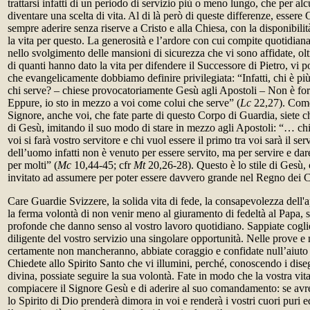
trattarsi infatti di un periodo di servizio più o meno lungo, che per alc
diventare una scelta di vita. Al di là però di queste differenze, essere
sempre aderire senza riserve a Cristo e alla Chiesa, con la disponibili
la vita per questo. La generosità e l’ardore con cui compite quotidian
nello svolgimento delle mansioni di sicurezza che vi sono affidate, ol
di quanti hanno dato la vita per difendere il Successore di Pietro, vi
che evangelicamente dobbiamo definire privilegiata: “Infatti, chi è più
chi serve? – chiese provocatoriamente Gesù agli Apostoli – Non è fors
Eppure, io sto in mezzo a voi come colui che serve” (
Lc
22,27). Come
Signore, anche voi, che fate parte di questo Corpo di Guardia, siete c
di Gesù, imitando il suo modo di stare in mezzo agli Apostoli: “… chi
voi si farà vostro servitore e chi vuol essere il primo tra voi sarà il servo
dell’uomo infatti non è venuto per essere servito, ma per servire e dare 
per molti” (
Mc
10,44-45; cfr
Mt
20,26-28). Questo è lo stile di Gesù, 
invitato ad assumere per poter essere davvero grande nel Regno dei Ci
Care Guardie Svizzere, la solida vita di fede, la consapevolezza dell'
la ferma volontà di non venir meno al giuramento di fedeltà al Papa, 
profonde che danno senso al vostro lavoro quotidiano. Sappiate cogl
diligente del vostro servizio una singolare opportunità. Nelle prove e n
certamente non mancheranno, abbiate coraggio e confidate null’aiuto 
Chiedete allo Spirito Santo che vi illumini, perché, conoscendo i dis
divina, possiate seguire la sua volontà. Fate in modo che la vostra vita
compiacere il Signore Gesù e di aderire al suo comandamento: se avre
lo Spirito di Dio prenderà dimora in voi e renderà i vostri cuori puri 