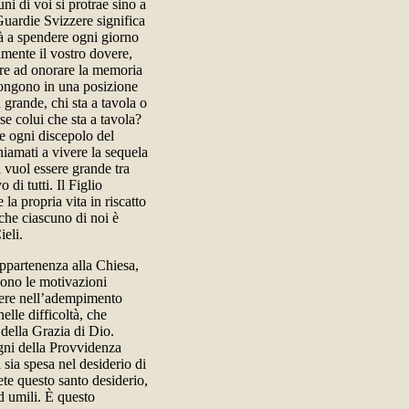
uni di voi si protrae sino a
 Guardie Svizzere significa
tà a spendere ogni giorno
amente il vostro dovere,
tre ad onorare la memoria
 pongono in una posizione
 grande, chi sta a tavola o
e colui che sta a tavola?
 ogni discepolo del
hiamati a vivere la sequela
 vuol essere grande tra
 di tutti. Il Figlio
la propria vita in riscatto
che ciascuno di noi è
eli.
appartenenza alla Chiesa,
sono le motivazioni
iere nell’adempimento
elle difficoltà, che
della Grazia di Dio.
egni della Provvidenza
 sia spesa nel desiderio di
te questo santo desiderio,
ed umili. È questo