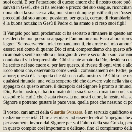
suoi occhi. È per l’attrazione di questo amore che il nostro cuore può
salvati in Gesù, che ci ha redento a prezzo del suo sangue, riconcilian
donandoci la sua stessa vita; non siamo dunque giustificati per l’osse
preceduti dal suo amore, possiamo, per grazia, cercare di ricambiarlo
è la buona notizia: in Gesù il Padre ci ha amato e ci reso suoi figli!
Il Vangelo poc’anzi proclamato ci ha esortato a rimanere in questo am
desideri che non possono appagare l’animo umano. Ecco allora riprese
legge: “Se osserverete i miei comandamenti, rimarrete nel mio amore”
esserci resi conto di quanto Dio ci ami, comprendiamo che questo affe
ricambiato; sentiamo allora il bisogno di vivere secondo i suoi coman
condotta di vita irreprensibile. Chi si sente amato da Dio, desidera cu
ha scritto nel suo cuore e, per fare questo, si riveste di ogni virtù e al
Ecco allora che, osservando come Gesù i comandamenti del Padre, p
amore; questa è la scoperta che dà senso alla nostra vita! Chi se ne re
qualsiasi rinuncia; una volta scoperto ciò che davvero vale nella vita
appagato da questo amore, il discepolo del Signore è pronto a rinuncia
Dio, Padre nostro, ci ha ricolmato della sua Grazia: rimaniamo nel 
custodire la carità che è stata riversata nei nostri cuori, la nostra vita 
Signore e potremo gustare la pace vera, quella pace che nessuno ci pot
Il vostro, cari amici della
Guardia Svizzera
, è un servizio qualificato 
dedizione e serietà. Oltre a esortarvi ad essere fedeli all’impegno che 
per assumere, invoco dal Signore per voi l’aiuto della sua Grazia, per
in questo compito così importante e delicato, fino al compimento dell