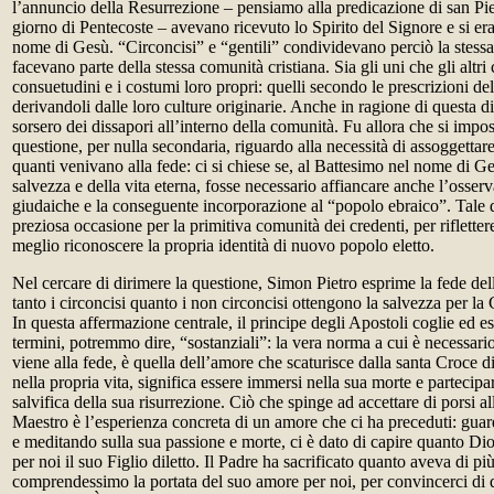
l’annuncio della Resurrezione – pensiamo alla predicazione di san Pie
giorno di Pentecoste – avevano ricevuto lo Spirito del Signore e si era
nome di Gesù. “Circoncisi” e “gentili” condividevano perciò la stessa
facevano parte della stessa comunità cristiana. Sia gli uni che gli altr
consuetudini e i costumi loro propri: quelli secondo le prescrizioni de
derivandoli dalle loro culture originarie. Anche in ragione di questa d
sorsero dei dissapori all’interno della comunità. Fu allora che si impo
questione, per nulla secondaria, riguardo alla necessità di assoggetta
quanti venivano alla fede: ci si chiese se, al Battesimo nel nome di Ge
salvezza e della vita eterna, fosse necessario affiancare anche l’osserv
giudaiche e la conseguente incorporazione al “popolo ebraico”. Tale 
preziosa occasione per la primitiva comunità dei credenti, per riflettere
meglio riconoscere la propria identità di nuovo popolo eletto.
Nel cercare di dirimere la questione, Simon Pietro esprime la fede de
tanto i circoncisi quanto i non circoncisi ottengono la salvezza per l
In questa affermazione centrale, il principe degli Apostoli coglie ed e
termini, potremmo dire, “sostanziali”: la vera norma a cui è necessari
viene alla fede, è quella dell’amore che scaturisce dalla santa Croce
nella propria vita, significa essere immersi nella sua morte e partecipa
salvifica della sua risurrezione. Ciò che spinge ad accettare di porsi a
Maestro è l’esperienza concreta di un amore che ci ha preceduti: gua
e meditando sulla sua passione e morte, ci è dato di capire quanto D
per noi il suo Figlio diletto. Il Padre ha sacrificato quanto aveva di p
comprendessimo la portata del suo amore per noi, per convincerci di 