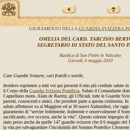
GIURAMENTO DELLA
GUARDIA SVIZZERA PO
OMELIA
DEL
CARD. TARCISIO BERT
SEGRETARIO DI STATO D
EL SANTO 
Basilica di San Pietro in Vaticano
Giovedì, 6 maggio 2010
Care Guardie Svizzere, cari fratelli e sorelle,
desidero esprimere a tutti voi qui presenti il mio più cordiale saluto in
il Corpo della
Guardia Svizzera Pontificia
. Saluto il Comandante dott
Cappellano mons. Alain de Raemy, gli Ufficiali, tutte le Guardie Sviz
parenti, conoscenti e amici, che prendete parte a questa cerimonia. In
saluto affettuoso va al Maggiore ed ai 30 nuovi Alabardieri, che oggi
giuramento di “servire fedelmente, lealmente e onorevolmente il So
sacrificando, ove occorra, anche la vita”. Questo solenne impegno di 
stato preso anche da quelle 147 guardie svizzere che il 6 maggio del 
la vita per salvaguardare l’incolumità del Sommo Pontefice Clemente 