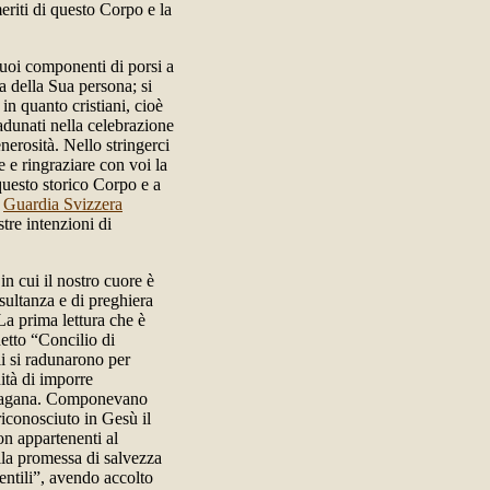
eriti di questo Corpo e la
 suoi componenti di porsi a
a della Sua persona; si
in quanto cristiani, cioè
adunati nella celebrazione
nerosità. Nello stringerci
e e ringraziare con voi la
uesto storico Corpo e a
a
Guardia Svizzera
tre intenzioni di
in cui il nostro cuore è
esultanza e di preghiera
La prima lettura che è
detto “Concilio di
li si radunarono per
nità di imporre
a pagana. Componevano
 riconosciuto in Gesù il
on appartenenti al
alla promessa di salvezza
entili”, avendo accolto