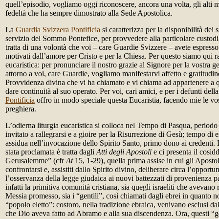
quell’episodio, vogliamo oggi riconoscere, ancora una volta, gli alti m
fedeltà che ha sempre dimostrato alla Sede Apostolica.
La
Guardia Svizzera Pontificia
si caratterizza per la disponibilità dei
servizio del Sommo Pontefice, per provvedere alla particolare custodi
tratta di una volontà che voi – care Guardie Svizzere – avete espresso 
motivati dall’amore per Cristo e per la Chiesa. Per questo siamo qui r
eucaristica: per pronunciare il nostro grazie al Signore per la vostra ge
attorno a voi, care Guardie, vogliamo manifestarvi affetto e gratitudin
Provvidenza divina che vi ha chiamato e vi chiama ad appartenere a q
dare continuità al suo operato. Per voi, cari amici, e per i defunti dell
Pontificia
offro in modo speciale questa Eucaristia, facendo mie le vos
preghiera.
L’odierna liturgia eucaristica si colloca nel Tempo di Pasqua, periodo 
invitato a rallegrarsi e a gioire per la Risurrezione di Gesù; tempo di 
assidua nell’invocazione dello Spirito Santo, primo dono ai credenti. 
stata proclamata è tratta dagli
Atti degli Apostoli
e ci presenta il cosid
Gerusalemme” (cfr
At
15, 1-29), quella prima assise in cui gli Aposto
confrontarsi e, assistiti dallo Spirito divino, deliberare circa l’opportu
l’osservanza della legge giudaica ai nuovi battezzati di provenienz
infatti la primitiva comunità cristiana, sia quegli israeliti che avevano
Messia promesso, sia i “gentili”, così chiamati dagli ebrei in quanto n
“popolo eletto”: costoro, nella tradizione ebraica, venivano esclusi d
che Dio aveva fatto ad Abramo e alla sua discendenza. Ora, questi “g