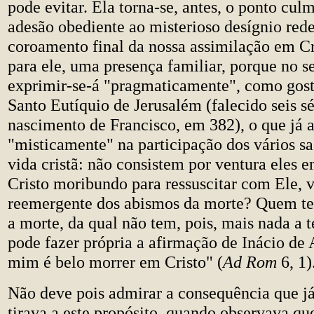
pode evitar. Ela torna-se, antes, o ponto cul
adesão obediente ao misterioso desígnio rede
coroamento final da nossa assimilação em Cri
para ele, uma presença familiar, porque no se
exprimir-se-á "pragmaticamente", como gost
Santo Eutíquio de Jerusalém (falecido seis s
nascimento de Francisco, em 382), o que já 
"misticamente" na participação dos vários s
vida cristã: não consistem por ventura eles
Cristo moribundo para ressuscitar com Ele, 
reemergente dos abismos da morte? Quem te
a morte, da qual não tem, pois, mais nada a t
pode fazer própria a afirmação de Inácio de 
mim é belo morrer em Cristo" (
Ad Rom
6, 1)
Não deve pois admirar a consequência que j
tirava a este propósito, quando observava que