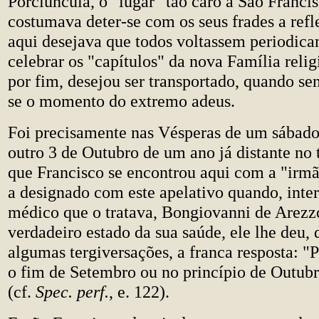
Porciúncula, o "lugar" tão caro a São Franci
costumava deter-se com os seus frades a reflec
aqui desejava que todos voltassem periodic
celebrar os "capítulos" da nova Família religi
por fim, desejou ser transportado, quando se
se o momento do extremo adeus.
Foi precisamente nas Vésperas de um sábad
outro 3 de Outubro de um ano já distante no
que Francisco se encontrou aqui com a "irmã
a designado com este apelativo quando, inte
médico que o tratava, Bongiovanni de Arezzo
verdadeiro estado da sua saúde, ele lhe deu, 
algumas tergiversações, a franca resposta: "
o fim de Setembro ou no princípio de Outubr
(cf.
Spec. perf.
, e. 122).