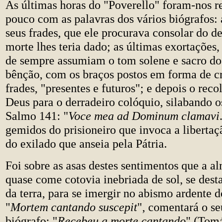
As últimas horas do "Poverello" foram-nos r
pouco com as palavras dos vários biógrafos:
seus frades, que ele procurava consolar do d
morte lhes teria dado; as últimas exortações
de sempre assumiam o tom solene e sacro do
bênção, com os braços postos em forma de cr
frades, "presentes e futuros"; e depois o re
Deus para o derradeiro colóquio, silabando o
Salmo 141: "
Voce mea ad Dominum clamavi
gemidos do prisioneiro que invoca a libertaçã
do exilado que anseia pela Pátria.
Foi sobre as asas destes sentimentos que a a
quase come cotovia inebriada de sol, se des
da terra, para se imergir no abismo ardente 
"
Mortem cantando suscepit
", comentará o se
biógrafo: "
Recebeu a morte cantando
" (Tomá