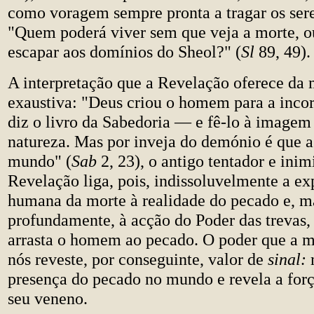
como voragem sempre pronta a tragar os ser
"Quem poderá viver sem que veja a morte, o
escapar aos domínios do Sheol?" (
Sl
89, 49).
A interpretação que a Revelação oferece da m
exaustiva: "Deus criou o homem para a inco
diz o livro da Sabedoria — e fê-lo à imagem
natureza. Mas por inveja do demónio é que a
mundo" (
Sab
2, 23), o antigo tentador e inim
Revelação liga, pois, indissoluvelmente a ex
humana da morte à realidade do pecado e, m
profundamente, à acção do Poder das trevas,
arrasta o homem ao pecado. O poder que a m
nós reveste, por conseguinte, valor de
sinal:
m
presença do pecado no mundo e revela a forç
seu veneno.