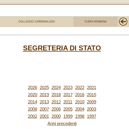
COLLEGIO CARDINALIZIO
CURIA ROMANA
SEGRETERIA DI STATO
2026
2025
2024
2023
2022
2021
2020
2019
2018
2017
2016
2015
2014
2013
2012
2011
2010
2009
2008
2007
2006
2005
2004
2003
2002
2001
2000
1999
1998
1997
Anni precedenti