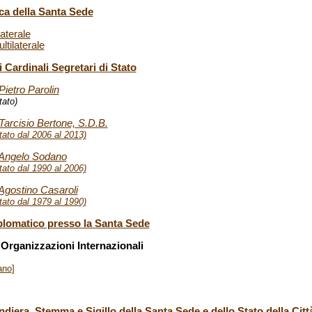
ica della Santa Sede
aterale
tilaterale
 Cardinali Segretari di Stato
ietro Parolin
tato)
Tarcisio Bertone, S.D.B.
tato dal 2006 al 2013)
 Angelo Sodano
tato dal 1990 al 2006)
Agostino Casaroli
tato dal 1979 al 1990)
plomatico presso la Santa Sede
 Organizzazioni Internazionali
iano
]
ndiera, Stemma e Sigillo della Santa Sede e dello Stato della Citt