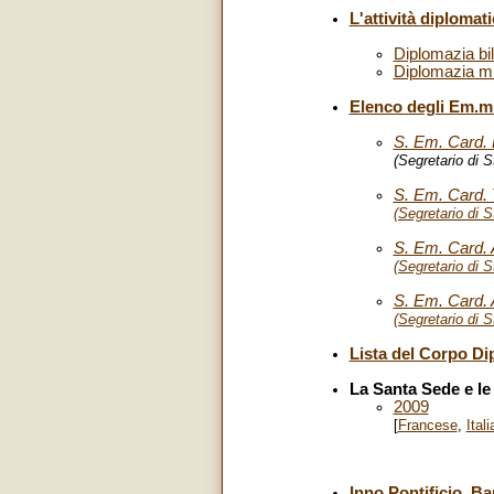
L'attività diplomat
Diplomazia bil
Diplomazia mul
Elenco degli Em.mi
S. Em. Card. P
(Segretario di S
S. Em. Card. 
(Segretario di S
S. Em. Card.
(Segretario di S
S. Em. Card. 
(Segretario di S
Lista del Corpo Di
La Santa Sede e le
2009
[
Francese
,
Ital
Inno Pontificio, Ba