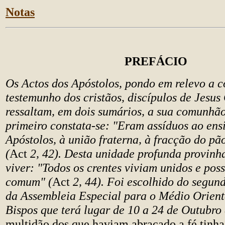
Notas
PREFÁCIO
Os Actos dos Apóstolos, pondo em relevo a 
testemunho dos cristãos, discípulos de Jesus 
ressaltam, em dois sumários, a sua comunhã
primeiro constata-se: "Eram assíduos ao ens
Apóstolos, à união fraterna, à fracção do pã
(
Act
2, 42). Desta unidade profunda provinh
viver: "Todos os crentes viviam unidos e po
comum" (
Act
2, 44). Foi escolhido do segun
da Assembleia Especial para o Médio Orient
Bispos que terá lugar de 10 a 24 de Outubro
multidão dos que haviam abraçado a fé tinha