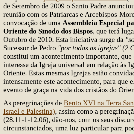
de Setembro de 2009 o Santo Padre anuncio
reunião com os Patriarcas e Arcebispos-More
convocação de uma
Assembleia Especial p
Oriente do Sínodo dos Bispos
,
que terá luga
Outubro de 2010. Esta iniciativa surge da
"so
Sucessor de Pedro
"por todas as igrejas" (2 
constitui um acontecimento importante, que 
interesse da Igreja universal em relação às I
Oriente. Estas mesmas Igrejas estão convidad
intensamente este acontecimento, para que e
evento de graça na vida dos cristãos do Orien
As peregrinações de
Bento XVI na Terra Sant
Israel e Palestina)
, assim como a peregrinaç
(28.11-1-12.06), dão-nos, com os seus discurs
circunstanciados, uma luz particular para p