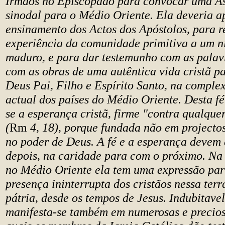
Irmãos no Episcopado para convocar uma A
sinodal para o Médio Oriente. Ela deveria a
ensinamento dos Actos dos Apóstolos, para r
experiência da comunidade primitiva a um n
maduro, e para dar testemunho com as palavr
com as obras de uma autêntica vida cristã pa
Deus Pai, Filho e Espírito Santo, na comple
actual dos países do Médio Oriente. Desta fé
se a esperança cristã, firme "contra qualque
(
Rm
4, 18), porque fundada não em project
no poder de Deus. A fé e a esperança devem
depois, na caridade para com o próximo. Na 
no Médio Oriente ela tem uma expressão par
presença ininterrupta dos cristãos nessa terr
pátria, desde os tempos de Jesus. Indubitave
manifesta-se também em numerosas e precios