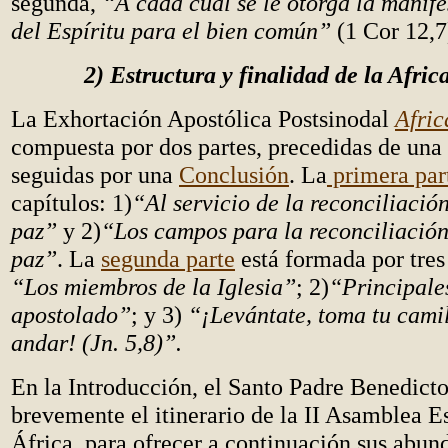
segunda,
“A cada cual se le otorga la manife
del Espíritu para el bien común”
(1 Cor 12,7
2) Estructura y finalidad de la Afri
La Exhortación Apostólica Postsinodal
Afri
compuesta por dos partes, precedidas de una
seguidas por una
Conclusión
. La
primera par
capítulos: 1)
“Al servicio de la reconciliación,
paz”
y 2)
“Los campos para la reconciliación, 
paz”
. La
segunda parte
está formada por tres 
“Los miembros de la Iglesia”
; 2)
“Principale
apostolado”
; y 3)
“¡Levántate, toma tu camil
andar! (Jn. 5,8)”.
En la Introducción, el Santo Padre Benedict
brevemente el itinerario de la II Asamblea E
África, para ofrecer a continuación sus abund