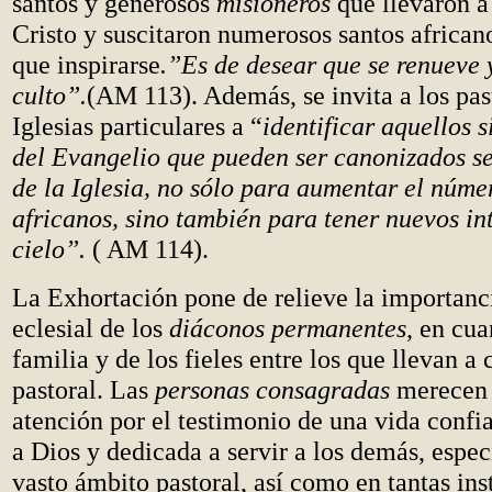
santos y generosos
misioneros
que llevaron a 
Cristo y suscitaron numerosos santos african
que inspirarse
.”Es de desear que se renueve
culto”.
(AM 113). Además, se invita a los pas
Iglesias particulares a “
identificar aquellos s
del Evangelio que pueden ser canonizados s
de la Iglesia, no sólo para aumentar el núme
africanos, sino también para tener nuevos int
cielo”.
( AM 114).
La Exhortación pone de relieve la importanci
eclesial de los
diáconos permanentes
, en cua
familia y de los fieles entre los que llevan a 
pastoral. Las
personas consagradas
merecen 
atención por el testimonio de una vida confi
a Dios y dedicada a servir a los demás, espe
vasto ámbito pastoral, así como en tantas ins