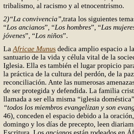
tribalismo, al racismo y al etnocentrismo.
2)“La convivencia”,
trata los siguientes tem
“
Los ancianos
”, “
Los hombres
”, “
Las mujere
jóvenes
”, “
Los niños
”.
La
Africae Munu
s
dedica amplio espacio a la
santuario de la vida y célula vital de la socie
Iglesia. Ella es también el lugar propicio pa
la práctica de la cultura del perdón, de la paz
reconciliación. Ante las numerosas amenazas,
de ser protegida y defendida. La familia crist
llamada a ser ella misma “iglesia doméstica”
“todos los miembros evangelizan y son evan
46), conceden el espacio debido a la oración,
domingo y los días de precepto, leen diariam
Escritura. Los
ancianos
están rodeados en Áf