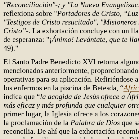
"Reconciliación"-; y "La Nueva Evangelizac
reflexiona sobre "
Portadores de Cristo, “Lu
"Testigos de Cristo resucitado",
"Misioneros 
Cristo”-.
La exhortación concluye con un ll
de esperanza: "¡
Ánimo! Levántate, que te ll
49)."
El Santo Padre Benedicto XVI retoma alguno
mencionados anteriormente, proporcionando 
operativas para su aplicación. Refiriéndose a
los enfermos en la piscina de Betesda, “
Afri
indica que “
la acogida de Jesús ofrece a Áfr
más eficaz y más profunda que cualquier otr
primer lugar, la Iglesia ofrece a los corazone
la proclamación de la
Palabra de Dios
que sa
reconcilia. De ahí que la exhortación recomie