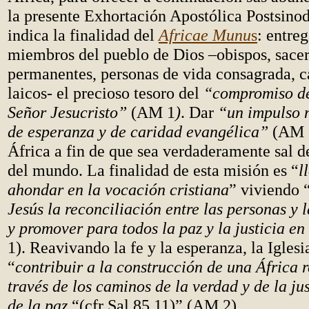
la presente Exhortación Apostólica Postsino
indica la finalidad del
Africae Munu
s
: entreg
miembros del pueblo de Dios –obispos, sacer
permanentes, personas de vida consagrada, c
laicos- el precioso tesoro del
“compromiso de
Señor Jesucristo”
(AM 1
)
. Dar
“un impulso 
de esperanza y de caridad evangélica”
(AM 3
África a fin de que sea verdaderamente sal de 
del mundo. La finalidad de esta misión es “
l
ahondar en la vocación cristiana
” viviendo 
Jesús la reconciliación entre las personas y
y promover para todos la paz y la justicia en
1). Reavivando la fe y la esperanza, la Iglesi
“
contribuir a la construcción de una África 
través de
los caminos de la verdad y de la jus
de la paz
“(cfr Sal 85,11)” (AM 2).