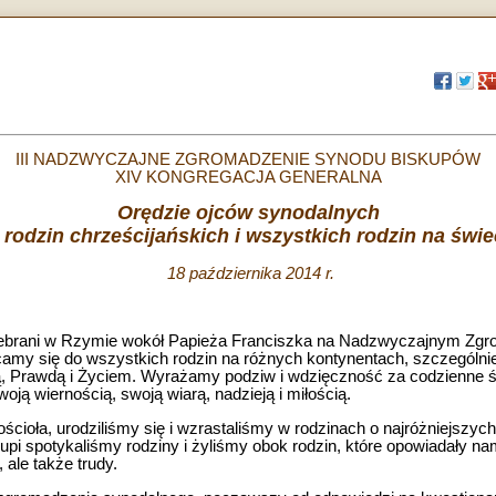
III NADZWYCZAJNE ZGROMADZENIE SYNODU BISKUPÓW
XIV KONGREGACJA GENERALNA
Orędzie ojców synodalnych
 rodzin chrześcijańskich i wszystkich rodzin na świe
18 października 2014 r.
 zebrani w Rzymie wokół Papieża Franciszka na Nadzwyczajnym Zg
my się do wszystkich rodzin na różnych kontynentach, szczególnie 
 Prawdą i Życiem. Wyrażamy podziw i wdzięczność za codzienne ś
oją wiernością, swoją wiarą, nadzieją i miłością.
cioła, urodziliśmy się i wzrastaliśmy w rodzinach o najróżniejszych 
skupi spotykaliśmy rodziny i żyliśmy obok rodzin, które opowiadały 
 ale także trudy.