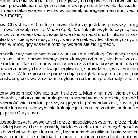
zgromadzenia synodalnego, począwszy od odpowiedzi na kwestionar
cie, pozwoliło nam usłyszeć głos mówiący o bardzo wielu doświadc
u, nasz dialog wzajemnie nas wzbogacał, pomagając nam spojrzeć n
yją rodziny.
Chrystusa: «Oto stoję u drzwi i kołaczę: jeśli ktoś posłyszy mój gł
nim wieczerzał, a on ze Mną» (Ap 3, 20). Tak jak zwykł to czynić, gdy
mów w miasteczkach, Jezus także dzisiaj nadal chodzi ulicami nas
asków i cieni, wzniosłych wyzwań, ale niekiedy też dramatycznych 
ąc w mrok, gdy w serce rodziny wkrada się zło i grzech.
m wielkie wyzwanie wierności w miłości małżeńskiej. Osłabnięcie wiar
e relacji, stres spowodowany gorączkowym rytmem, nie dopuszczając
e rodzinne. Tak oto mamy do czynienia z wieloma kryzysami małżeń
powierzchowny i bez odwagi cierpliwości, sprawdzenia, wzajemnego
więcenia. W ten sposób te porażki dają początek nowym relacjom,
stwom, co stwarza złożone sytuacje rodzinne i problematyczne z 
my wspomnieć również sam trud życia. Mamy na myśli cierpienie, 
 choroba, zaburzenia neurologiczne spowodowane starością, śmierć b
wierność wielu rodzin, przeżywających te próby odważnie, z wiarą i m
arte lub w nie uderzyło, ale traktując jako coś, co zostało im dane i
rpiącego Chrystusa.
gospodarczych, wywołanych przez niegodziwe systemy, przez «bałw
udzkiej twarzy i bez naprawdę ludzkiego celu» (por.
Evangelii gaudiu
 bezrobotnych ojcu lub matce, bezbronnych w obliczu konieczności
ych rodzin, oraz o ludziach młodych, mających przed sobą dni pust