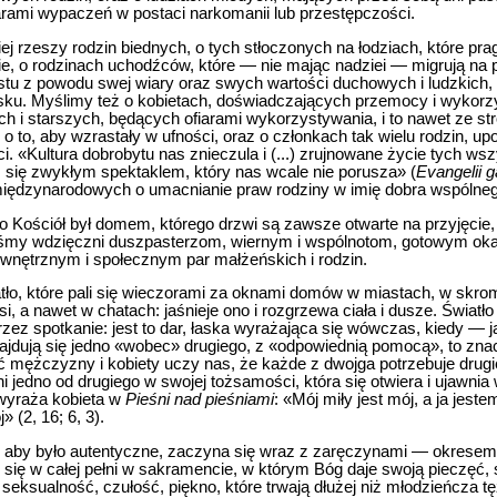
iarami wypaczeń w postaci narkomanii lub przestępczości.
ej rzeszy rodzin biednych, o tych stłoczonych na łodziach, które pr
e, o rodzinach uchodźców, które — nie mając nadziei — migrują na p
tu z powodu swej wiary oraz swych wartości duchowych i ludzkich, o
isku. Myślimy też o kobietach, doświadczających przemocy i wykorz
ch i starszych, będących ofiarami wykorzystywania, i to nawet ze str
ę o to, aby wzrastały w ufności, oraz o członkach tak wielu rodzin, u
. «Kultura dobrobytu nas znieczula i (...) zrujnowane życie tych ws
się zwykłym spektaklem, który nas wcale nie porusza» (
Evangelii 
 międzynarodowych o umacnianie praw rodziny w imię dobra wspólne
go Kościół był domem, którego drzwi są zawsze otwarte na przyjęcie
eśmy wdzięczni duszpasterzom, wiernym i wspólnotom, gotowym oka
wnętrznym i społecznym par małżeńskich i rodzin.
atło, które pali się wieczorami za oknami domów w miastach, w skr
, a nawet w chatach: jaśnieje ono i rozgrzewa ciała i dusze. Światło t
rzez spotkanie: jest to dar, łaska wyrażająca się wówczas, kiedy —
ajdują się jedno «wobec» drugiego, z «odpowiednią pomocą», to znac
ć mężczyzny i kobiety uczy nas, że każde z dwojga potrzebuje drugi
i jedno od drugiego w swojej tożsamości, która się otwiera i ujawn
wyraża kobieta w
Pieśni nad pieśniami
: «Mój miły jest mój, a ja jest
 (2, 16; 6, 3).
, aby było autentyczne, zaczyna się wraz z zaręczynami — okresem
 się w całej pełni w sakramencie, w którym Bóg daje swoją pieczęć, 
e seksualność, czułość, piękno, które trwają dłużej niż młodzieńcza t