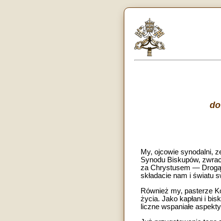
do
My, ojcowie synodalni,
Synodu Biskupów, zwraca
za Chrystusem — Drogą,
składacie nam i światu sw
Również my, pasterze Koś
życia. Jako kapłani i bi
liczne wspaniałe aspekty,