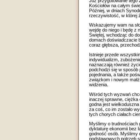
Już przygotowanie tego 
Kościołów na całym świe
Później, w dniach Synod
rzeczywistość, w której ż
Wskazujemy wam na słowa 
wejdę do niego i będę z 
Świętej, wchodząc do do
domach doświadczacie bl
coraz głębsza, przechodz
Istnieje przede wszystki
indywidualizm, zubożeni
naznaczają również życi
podchodzi się w sposób 
pojednania, a także poś
związkom i nowym małżeń
widzenia.
Wśród tych wyzwań chce
inaczej sprawne, ciężka
godna jest wielkoduszna 
za coś, co im zostało wyd
tych chorych ciałach cie
Myślimy o trudnościach 
dyktaturę ekonomii bez l
godność osób. Myślimy o
podstawowych potrzeb sw