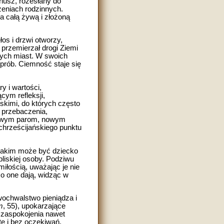
iusz, rozesłany do
zeniach rodzinnych.
a całą żywą i złożoną
os i drzwi otworzy,
 przemierzał drogi Ziemi
zych miast. W swoich
prób. Ciemność staje się
y i wartości,
ym refleksji,
skimi, do których często
 przebaczenia,
 nowym parom, nowym
chrześcijańskiego punktu
jakim może być dziecko
liskiej osoby. Podziwu
iłością, uważając je nie
 co one dają, widząc w
ochwalstwo pieniądza i
m
, 55), upokarzające
 zaspokojenia nawet
e i bez oczekiwań,