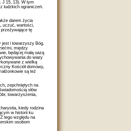
. J 15, 13). W tym
z ludzkich ograniczeń.
 także darem życia
, uczuć, wartości,
y przeżywające tę
 jest i towarzyszy Bóg.
ziećmi, między
wie, będącej małą oazą
 wychowywania do wiary
 wykonywane z wielką
ntyczny Kościół domowy,
 małżonkowie są też
cych, zepchniętych na
 świadomością słów
dóbr, towarzyszenia,
charystia, kiedy rodzina
cym w historii ku
 Z tego względu na
sterskim osobom