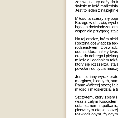
ze swej natury dąży do t
świetle miłość małżeńska
Jest to jeden z najpiękn
Miłość ta szerzy się popr
Bożego w chrzcie, wychow
będąca doświadczeniem m
wspaniałą przygodę staj
Na tej drodze, która nie
Rodzina doświadcza tego
rodzeństwem. Doświadcza
ducha, którą należy two
oraz do dobrego i piękne
miłością i oddaniem takż
który się rozszerza, sta
powołani do bycia nauczy
Jest też inny wyraz brate
margines, biednych, sam
Pana: «Więcej szczęścia 
miłości i miłosierdzia, a
Szczytem, który zbiera i 
wraz z całym Kościołem 
ostatecznemu spotkaniu,
pierwszym etapie naszej
rozwiedzionym, żyjącym