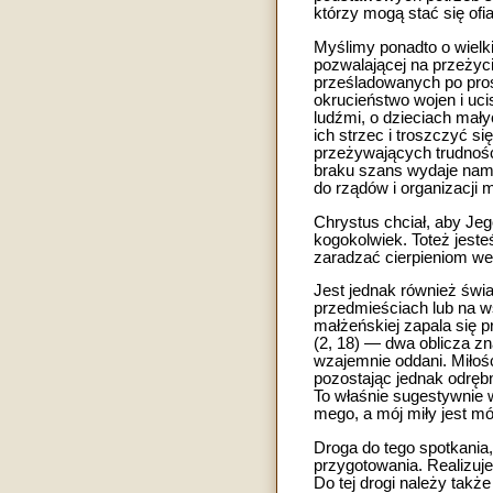
którzy mogą stać się of
Myślimy ponadto o wielki
pozwalającej na przeżyci
prześladowanych po pros
okrucieństwo wojen i uc
ludźmi, o dzieciach mały
ich strzec i troszczyć si
przeżywających trudności
braku szans wydaje nam 
do rządów i organizacji
Chrystus chciał, aby Je
kogokolwiek. Toteż jest
zaradzać cierpieniom we
Jest jednak również świ
przedmieściach lub na wsi
małżeńskiej zapala się p
(2, 18) — dwa oblicza zn
wzajemnie oddani. Miłoś
pozostając jednak odrębn
To właśnie sugestywnie 
mego, a mój miły jest mój»
Droga do tego spotkania
przygotowania. Realizuje
Do tej drogi należy takż