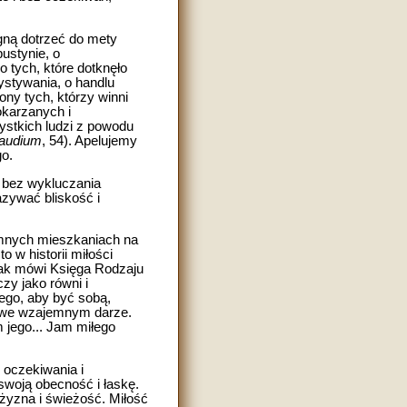
agną dotrzeć do mety
ustynie, o
 tych, które dotknęło
ystywania, o handlu
ony tych, którzy winni
pokarzanych i
zystkich ludzi z powodu
gaudium
, 54). Apelujemy
go.
, bez wykluczania
zywać bliskość i
omnych mieszkaniach na
o w historii miłości
 jak mówi Księga Rodzaju
zy jako równi i
ego, aby być sobą,
ia we wzajemnym darze.
em jego... Jam miłego
 oczekiwania i
swoją obecność i łaskę.
ężyzna i świeżość. Miłość