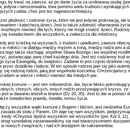
ego, by trwać na zawsze, aż po danie życia za umiłowaną osobę (por
, jedyna i nierozerwalna, trwa pomimo wielu trudności wynikających 
iejszych cudów, choć jest też najpowszechniejszy.
zez płodność i rodzenie życia, które nie jest jedynie prokreacją, ale
aniem i katechezą dzieci. Jest to także zdolność ofiarowania życia
ożliwym również dla tych, którzy nie mogli zrodzić dzieci. Rodzin
ą się świadectwem dla wszystkich, a zwłaszcza dla młodzieży.
kiedy jest ścieżką na wyżynach, z trudami i upadkami, zawsze obecny
 w miłości i w dialogu między mężem a żoną, między rodzicami a d
 tego także słuchając wspólnie Słowa Bożego i we wspólnej modlit
rzyć, poświęcając parę chwil każdego dnia. Jest też codzienny trud
go życia Ewangelią, do świętości. Zadanie to jest często dzielone i
e przez dziadków i babcie. W ten sposób rodzina jawi się jako aute
jąc się rodziną rodzin, jaką jest wspólnota kościelna. Chrześcijańscy
cielami w wierze i miłości również dla młodych par.
rskiej komunii — jest nim miłosierdzie, dar, bycie blisko potrzebują
otnych, chorych, obcych, innych rodzin przeżywających kryzys, ze
jest w dawaniu aniżeli w braniu» (Dz 20, 35). Jest to dar w postaci 
 także świadectwo prawdy, światła, sensu życia.
łączy wszystkie wątki komunii z Bogiem i bliźnim, jest niedzielna Eu
zasiada do stołu z Panem. On daje się nam wszystkim, pielgrzymują
 kiedy «Chrystus będzie wszystkim we wszystkich» (por. Kol 3, 11).
 drogi synodalnej zastanawialiśmy się nad towarzyszeniem duszpa
 w nowych związkach, i nad ich dostępem do sakramentów.