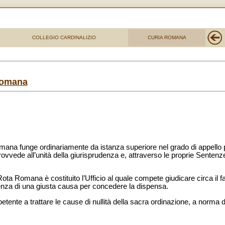
COLLEGIO CARDINALIZIO
CURIA ROMANA
Romana
Romana funge ordinariamente da istanza superiore nel grado di appello
 provvede all’unità della giurisprudenza e, attraverso le proprie Sentenze,
 Rota Romana è costituito l’Ufficio al quale compete giudicare circa il
tenza di una giusta causa per concedere la dispensa.
tente a trattare le cause di nullità della sacra ordinazione, a norma de