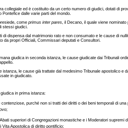
ura collegiale ed è costituito da un certo numero di giudici, dotati di p
 Pontefice dalle varie parti del mondo.
e presiede, come
primus inter pares
, il Decano, il quale viene nominat
i stessi giudici.
nti di dispensa dal matrimonio rato e non consumato e le cause di nulli
 da propri Officiali, Commissari deputati e Consultori.
omana giudica in seconda istanza, le cause giudicate dai Tribunali ordin
appello.
ore istanza, le cause già trattate dal medesimo Tribunale apostolico e d
ate in giudicato.
giudica in prima istanza:
 contenziose, purché non si tratti dei diritti o dei beni temporali di una
ovo;
li Abati superiori di Congregazioni monastiche e i Moderatori supremi degl
ita Apostolica di diritto pontificio;