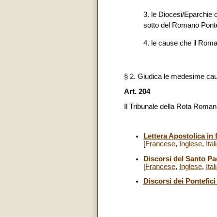
3. le Diocesi/Eparchie o
sotto del Romano Ponte
4. le cause che il Roma
§ 2. Giudica le medesime caus
Art. 204
Il Tribunale della Rota Roman
Lettera Apostolica in
[
Francese
,
Inglese
,
Ital
Discorsi del Santo P
[
Francese
,
Inglese
,
Ital
Discorsi dei Pontefic