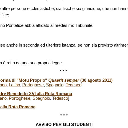
 altre persone ecclesiastiche, sia fisiche sia giuridiche, che non hann
fice;
no Pontefice abbia affidato al medesimo Tribunale.
e anche in seconda ed ulteriore istanza, se non sia previsto altrimen
a è retto da una sua propria legge.
* * *
 forma di "Motu Proprio"
Quaerit semper
(30 agosto 2011)
iano
,
Latino
,
Portoghese
,
Spagnolo
,
Tedesco
]
adre Benedetto XVI alla Rota Romana
iano
,
Portoghese
,
Spagnolo
,
Tedesco
]
i alla Rota Romana
* * *
AVVISO PER GLI STUDENTI