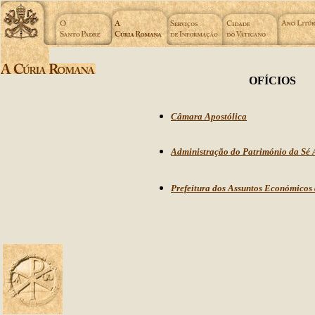
OFÍCIOS
Câmara Apostólica
Administração do Património da Sé A
Prefeitura dos Assuntos Económicos 