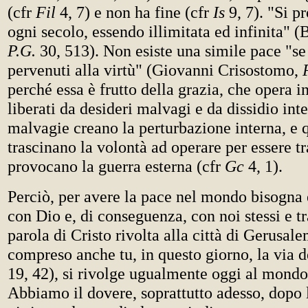
(cfr
Fil
4, 7) e non ha fine (cfr
Is
9, 7). "Si p
ogni secolo, essendo illimitata ed infinita" (
P.G.
30, 513). Non esiste una simile pace "se
pervenuti alla virtù" (Giovanni Crisostomo,
perché essa è frutto della grazia, che opera i
liberati da desideri malvagi e da dissidio int
malvagie creano la perturbazione interna, e
trascinano la volontà ad operare per essere tr
provocano la guerra esterna (cfr
Gc
4, 1).
Perciò, per avere la pace nel mondo bisogna 
con Dio e, di conseguenza, con noi stessi e tr
parola di Cristo rivolta alla città di Gerusal
compreso anche tu, in questo giorno, la via d
19, 42), si rivolge ugualmente oggi al mondo
Abbiamo il dovere, soprattutto adesso, dopo 