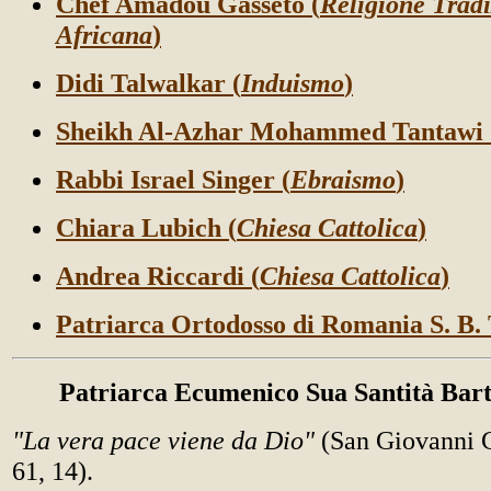
Chef Amadou Gasseto (
Religione Tradi
Africana
)
Didi Talwalkar (
Induismo
)
Sheikh Al-Azhar Mohammed Tantawi 
Rabbi Israel Singer (
Ebraismo
)
Chiara Lubich (
Chiesa Cattolica
)
Andrea Riccardi
(
Chiesa Cattolica
)
Patriarca Ortodosso di Romania S. B. 
Patriarca Ecumenico Sua Santità Bart
"La vera pace viene da Dio"
(San Giovanni 
61, 14).