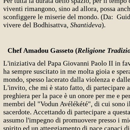
Per tutta la durata dello spazio, per il tempo 
viventi rimangono, sino ad allora, possa anch'
sconfiggere le miserie del mondo.
(Da: Guid
vivere del Bodhisattva,
Shantideva
).
Chef Amadou Gasseto (
Religione Tradizi
L'iniziativa del Papa Giovanni Paolo II in fa
ha sempre suscitato in me molta gioia e spera
mondo, spesso lacerato dalla violenza e dalle
L'invito, che mi è stato fatto, di partecipare a
preghiera per la pace è un onore per me e per 
membri del "Vodun Avélékété", di cui sono i
sacerdote. Accettando di partecipare a questa
assumo l'impegno di promuovere presso i mie
spirito ed un atteggiamento di pace capaci d