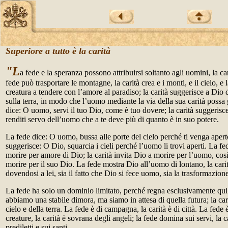
Superiore a tutto è la carità
"L
a fede e la speranza possono attribuirsi soltanto agli uomini, la ca
fede può trasportare le montagne, la carità crea e i monti, e il cielo, e 
creatura a tendere con l’amore al paradiso; la carità suggerisce a Di
sulla terra, in modo che l’uomo mediante la via della sua carità possa 
dice: O uomo, servi il tuo Dio, come è
tuo dovere; la carità suggerisc
renditi servo dell’uomo che a te deve più di quanto è in suo potere.
La fede dice: O uomo, bussa alle porte del cielo perché ti venga aperto
suggerisce: O Dio, squarcia i cieli perché l’uomo li trovi aperti. La f
morire per amore di Dio; la carità invita Dio a morire per l’uomo, co
morire per il suo Dio. La fede mostra Dio all’uomo di lontano, la cari
dovendosi a lei, sia il fatto che Dio si fece uomo, sia la trasformazio
La fede ha solo un dominio limitato, perché regna esclusivamente qui 
abbiamo una stabile dimora, ma siamo in attesa di quella futura; la car
cielo e della terra. La fede è di campagna, la carità è di città. La fede
creature, la carità è sovrana degli angeli; la fede domina sui servi, la c
prediletti e sui santi.