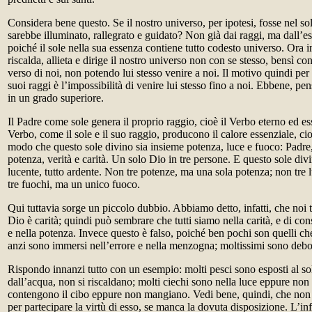
Considera bene questo. Se il nostro universo, per ipotesi, fosse nel so
sarebbe illuminato, rallegrato e guidato? Non già dai raggi, ma dall’es
poiché il sole nella sua essenza contiene tutto codesto universo. Ora in
riscalda, allieta e dirige il nostro universo non con se stesso, bensì con
verso di noi, non potendo lui stesso venire a noi. Il motivo quindi per
suoi raggi è l’impossibilità di venire lui stesso fino a noi. Ebbene, pen
in un grado superiore.
Il Padre come sole genera il proprio raggio, cioè il Verbo eterno ed ess
Verbo, come il sole e il suo raggio, producono il calore essenziale, cio
modo che questo sole divino sia insieme potenza, luce e fuoco: Padre,
potenza, verità e carità. Un solo Dio in tre persone. E questo sole divi
lucente, tutto ardente. Non tre potenze, ma una sola potenza; non tre 
tre fuochi, ma un unico fuoco.
Qui tuttavia sorge un piccolo dubbio. Abbiamo detto, infatti, che noi 
Dio è carità; quindi può sembrare che tutti siamo nella carità, e di con
e nella potenza. Invece questo è falso, poiché ben pochi son quelli che
anzi sono immersi nell’errore e nella menzogna; moltissimi sono deboli
Rispondo innanzi tutto con un esempio: molti pesci sono esposti al s
dall’acqua, non si riscaldano; molti ciechi sono nella luce eppure non
contengono il cibo eppure non mangiano. Vedi bene, quindi, che non 
per partecipare la virtù di esso, se manca la dovuta disposizione. L’