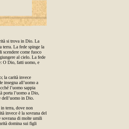
rità si trova in Dio. La
la terra. La fede spinge la
o di scendere come fuoco
giungere al cielo. La fede
e: O Dio, fatti uomo, e
; la carità invece
ede insegna all’uomo a
sicché l’uomo sappia
tà porta l’uomo a Dio,
ne dell’uomo in Dio.
in terra, dove non
ità invece è la sovrana del
 è sovrana di molte umili
arità domina sui figli