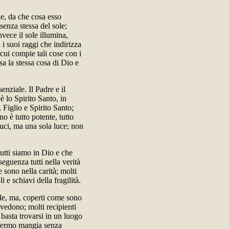
le, da che cosa esso
senza stessa del sole;
vece il sole illumina,
 i suoi raggi che indirizza
 cui compie tali cose con i
sa la stessa cosa di Dio e
enziale. Il Padre e il
è lo Spirito Santo, in
 Figlio e Spirito Santo;
no è tutto potente, tutto
luci, ma una sola luce; non
tutti siamo in Dio e che
seguenza tutti nella verità
 sono nella carità; molti
 e schiavi della fragilità.
ole, ma, coperti come sono
 vedono; molti recipienti
basta trovarsi in un luogo
infermo mangia senza