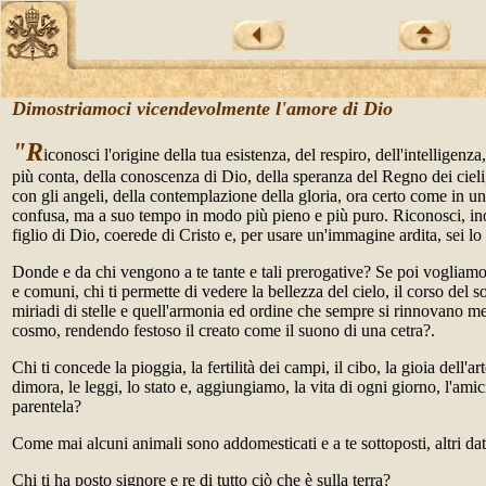
Dimostriamoci vicendevolmente l'amore di Dio
"R
iconosci l'origine della tua esistenza, del respiro, dell'intelligenza
più conta, della conoscenza di Dio, della speranza del Regno dei cieli
con gli angeli, della contemplazione della gloria, ora certo come in u
confusa, ma a suo tempo in modo più pieno e più puro. Riconosci, ino
figlio di Dio, coerede di Cristo e, per usare un'immagine ardita, sei lo
Donde e da chi vengono a te tante e tali prerogative? Se poi vogliamo 
e comuni, chi ti permette di vedere la bellezza del cielo, il corso del sole
miriadi di stelle e quell'armonia ed ordine che sempre si rinnovano m
cosmo, rendendo festoso il creato come il suono di una cetra?.
Chi ti concede la pioggia, la fertilità dei campi, il cibo, la gioia dell'art
dimora, le leggi, lo stato e, aggiungiamo, la vita di ogni giorno, l'amici
parentela?
Come mai alcuni animali sono addomesticati e a te sottoposti, altri da
Chi ti ha posto signore e re di tutto ciò che è sulla terra?