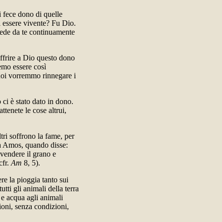
i fece dono di quelle
si essere vivente? Fu Dio.
iede da te continuamente
 offrire a Dio questo dono
remo essere così
 noi vorremmo rinnegare i
 ci è stato dato in dono.
tenete le cose altrui,
ri soffrono la fame, per
eta Amos, quando disse:
 vendere il grano e
cfr.
Am
8, 5).
e la pioggia tanto sui
utti gli animali della terra
i e acqua agli animali
zioni, senza condizioni,