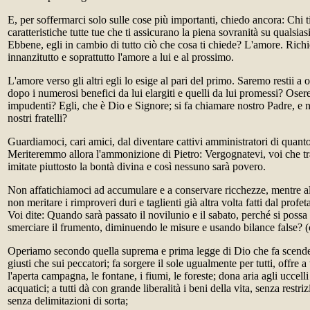
E, per soffermarci solo sulle cose più importanti, chiedo ancora: Chi t
caratteristiche tutte tue che ti assicurano la piena sovranità su qualsia
Ebbene, egli in cambio di tutto ciò che cosa ti chiede? L'amore. Rich
innanzitutto e soprattutto l'amore a lui e al prossimo.
L'amore verso gli altri egli lo esige al pari del primo. Saremo restii a
dopo i numerosi benefici da lui elargiti e quelli da lui promessi? Ose
impudenti? Egli, che è Dio e Signore; si fa chiamare nostro Padre, e
nostri fratelli?
Guardiamoci, cari amici, dal diventare cattivi amministratori di quanto
Meriteremmo allora l'ammonizione di Pietro: Vergognatevi, voi che trat
imitate piuttosto la bontà divina e così nessuno sarà povero.
Non affatichiamoci ad accumulare e a conservare ricchezze, mentre alt
non meritare i rimproveri duri e taglienti già altra volta fatti dal prof
Voi dite: Quando sarà passato il novilunio e il sabato, perché si possa
smerciare il frumento, diminuendo le misure e usando bilance false? (
Operiamo secondo quella suprema e prima legge di Dio che fa scender
giusti che sui peccatori; fa sorgere il sole ugualmente per tutti, offre a t
l'aperta campagna, le fontane, i fiumi, le foreste; dona aria agli uccell
acquatici; a tutti dà con grande liberalità i beni della vita, senza restri
senza delimitazioni di sorta;