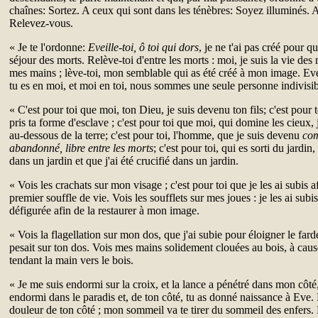
chaînes: Sortez. A ceux qui sont dans les ténèbres: Soyez illuminés.
Relevez-vous.
« Je te l'ordonne:
Eveille-toi, ô toi qui dors
, je ne t'ai pas créé pour 
séjour des morts. Relève-toi d'entre les morts : moi, je suis la vie des
mes mains ; lève-toi, mon semblable qui as été créé à mon image. Eveil
tu es en moi, et moi en toi, nous sommes une seule personne indivisib
« C'est pour toi que moi, ton Dieu, je suis devenu ton fils; c'est pour t
pris ta forme d'esclave ; c'est pour toi que moi, qui domine les cieux, j
au-dessous de la terre; c'est pour toi, l'homme, que je suis devenu
co
abandonné, libre entre les morts
; c'est pour toi, qui es sorti du jardin,
dans un jardin et que j'ai été crucifié dans un jardin.
« Vois les crachats sur mon visage ; c'est pour toi que je les ai subis 
premier souffle de vie. Vois les soufflets sur mes joues : je les ai subi
défigurée afin de la restaurer à mon image.
« Vois la flagellation sur mon dos, que j'ai subie pour éloigner le far
pesait sur ton dos. Vois mes mains solidement clouées au bois, à caus
tendant la main vers le bois.
« Je me suis endormi sur la croix, et la lance a pénétré dans mon côté,
endormi dans le paradis et, de ton côté, tu as donné naissance à Eve.
douleur de ton côté ; mon sommeil va te tirer du sommeil des enfers. 