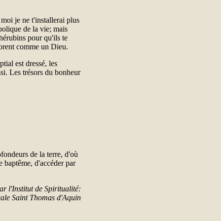
 moi je ne t'installerai plus
bolique de la vie; mais
chérubins pour qu'ils te
adorent comme un Dieu.
tial est dressé, les
ssi. Les trésors du bonheur
fondeurs de la terre, d'où
 le baptême, d'accéder par
 l'Institut de Spiritualité:
icale Saint Thomas d'Aquin