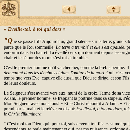
« Eveille-toi, ô toi qui dors »
"Q
ue se passe-t-il? Aujourd'hui, grand silence sur la terre; grand sil
parce que le Roi sommeille.
La terre a tremblé et elle s'est apaisée
, p
endormi dans la chair et il a éveillé ceux qui dorment depuis les origi
chair et le séjour des morts s'est mis à trembler.
C'est le premier homme qu'il va chercher, comme la brebis perdue. Il
demeurent dans les ténèbres et dans l'ombre de la mort
. Oui, c'est 
temps que vers Eve, captive elle aussi, que Dieu se dirige, et son Fils 
de leurs douleurs.
Le Seigneur s'est avancé vers eux, muni de la croix, l'arme de sa victoi
Adam, le premier homme, se frappant la poitrine dans sa stupeur, s'écr
Mon Seigneur avec nous tous! » Et le Christ répondit à Adam : « Et ave
prend par la main et le relève en disant:
Eveille-toi, ô toi qui dors, rel
le Christ t'illuminera.
" C'est moi ton Dieu, qui, pour toi, suis devenu ton fils; c'est moi qui,
descendants, te parle maintenant et qui, par ma puissance, ordonne à 