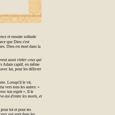
ence et ensuite solitude
arce que Dieu s'est
nes. Dieu est mort dans la
 veut aussi
visiter ceux qui
vers Adam captif, en même
avec lui, pour les délivrer
re. Lorsqu'il le vit,
ia vers tous les autres: «
c ton esprit ». Il le
ève-toi d'entre les morts, et
 pour toi et pour tes
ceux qui sont dans les