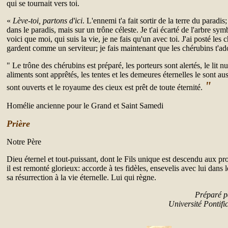
qui se tournait vers toi.
«
Lève-toi, partons d'ici
. L'ennemi t'a fait sortir de la terre du paradis;
dans le paradis, mais sur un trône céleste. Je t'ai écarté de l'arbre sym
voici que moi, qui suis la vie, je ne fais qu'un avec toi. J'ai posté les 
gardent comme un serviteur; je fais maintenant que les chérubins t'
" Le trône des chérubins est préparé, les porteurs sont alertés, le lit nup
aliments sont apprêtés, les tentes et les demeures éternelles le sont au
"
sont ouverts et le royaume des cieux est prêt de toute éternité.
Homélie ancienne pour le Grand et Saint Samedi
Prière
Notre Père
Dieu éternel et tout-puissant, dont le Fils unique est descendu aux pro
il est remonté glorieux: accorde à tes fidèles, ensevelis avec lui dans
sa résurrection à la vie éternelle. Lui qui règne.
Préparé par
Université Pontif