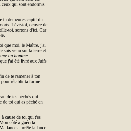
 A ceux qui sont endormis
que tu demeures captif du
 morts. Lève-toi, oeuvre de
le-toi, sortons d'ici. Car
le.
oi que moi, le Maître, j'ai
e suis venu sur la terre et
mme un homme
 que j'ai été livré aux Juifs
afin de te ramener à ton
s pour rétablir ta forme
deau de tes péchés qui
e de toi qui as péché en
 à cause de toi qui t'es
 Mon côté a guéri la
Ma lance a arrêté la lance