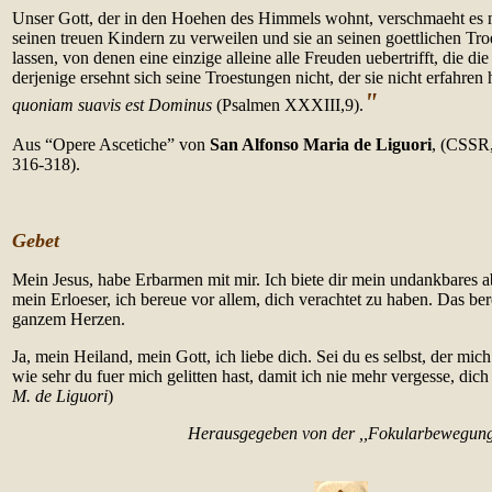
Unser Gott, der in den Hoehen des Himmels wohnt, verschmaeht es n
seinen treuen Kindern zu verweilen und sie an seinen goettlichen Tro
lassen, von denen eine einzige alleine alle Freuden uebertrifft, die d
derjenige ersehnt sich seine Troestungen nicht, der sie nicht erfahren 
"
quoniam suavis est Dominus
(Psalmen XXXIII,9).
Aus “Opere Ascetiche” von
San Alfonso Maria de Liguori
, (CSSR,
316-318).
Gebet
Mein Jesus, habe Erbarmen mit mir. Ich biete dir mein undankbares a
mein Erloeser, ich bereue vor allem, dich verachtet zu haben. Das ber
ganzem Herzen.
Ja, mein Heiland, mein Gott, ich liebe dich. Sei du es selbst, der mic
wie sehr du fuer mich gelitten hast, damit ich nie mehr vergesse, dich 
M. de Liguori
)
Herausgegeben von der ,,Fokularbewegun