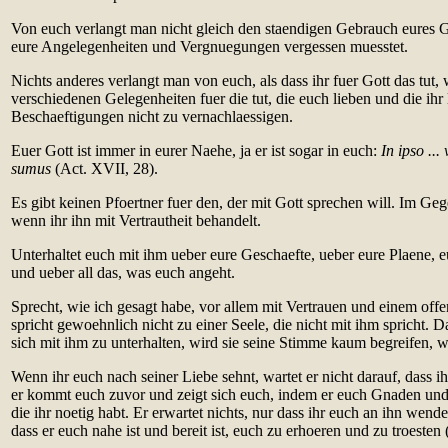
Von euch verlangt man nicht gleich den staendigen Gebrauch eures Gei
eure Angelegenheiten und Vergnuegungen vergessen muesstet.
Nichts anderes verlangt man von euch, als dass ihr fuer Gott das tut, 
verschiedenen Gelegenheiten fuer die tut, die euch lieben und die ihr l
Beschaeftigungen nicht zu vernachlaessigen.
Euer Gott ist immer in eurer Naehe, ja er ist sogar in euch:
In ipso ...
sumus
(Act. XVII, 28).
Es gibt keinen Pfoertner fuer den, der mit Gott sprechen will. Im Gegen
wenn ihr ihn mit Vertrautheit behandelt.
Unterhaltet euch mit ihm ueber eure Geschaefte, ueber eure Plaene, 
und ueber all das, was euch angeht.
Sprecht, wie ich gesagt habe, vor allem mit Vertrauen und einem of
spricht gewoehnlich nicht zu einer Seele, die nicht mit ihm spricht. Da
sich mit ihm zu unterhalten, wird sie seine Stimme kaum begreifen, we
Wenn ihr euch nach seiner Liebe sehnt, wartet er nicht darauf, dass 
er kommt euch zuvor und zeigt sich euch, indem er euch Gnaden und
die ihr noetig habt. Er erwartet nichts, nur dass ihr euch an ihn wende
dass er euch nahe ist und bereit ist, euch zu erhoeren und zu troesten (.