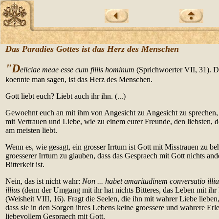
Das Paradies Gottes ist das Herz des Menschen
"D
eliciae meae esse cum filiis hominum
(Sprichwoerter VII, 31). D
koennte man sagen, ist das Herz des Menschen.
Gott liebt euch? Liebt auch ihr ihn. (...)
Gewoehnt euch an mit ihm von Angesicht zu Angesicht zu sprechen,
mit Vertrauen und Liebe, wie zu einem eurer Freunde, den liebsten, d
am meisten liebt.
Wenn es, wie gesagt, ein grosser Irrtum ist Gott mit Misstrauen zu beh
groesserer Irrtum zu glauben, dass das Gespraech mit Gott nichts an
Bitterkeit ist.
Nein, das ist nicht wahr:
Non ... habet amaritudinem conversatio illi
illius
(denn der Umgang mit ihr hat nichts Bitteres, das Leben mit ih
(Weisheit VIII, 16). Fragt die Seelen, die ihn mit wahrer Liebe liebe
dass sie in den Sorgen ihres Lebens keine groessere und wahrere Erle
liebevollem Gespraech mit Gott.