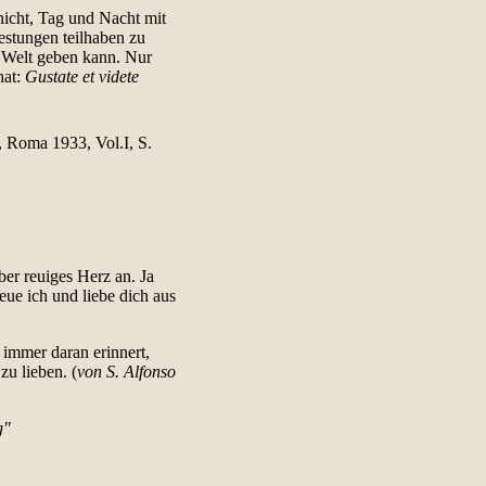
icht, Tag und Nacht mit
estungen teilhaben zu
ie Welt geben kann. Nur
hat:
Gustate et videte
 Roma 1933, Vol.I, S.
ber reuiges Herz an. Ja
eue ich und liebe dich aus
h immer daran erinnert,
zu lieben. (
von S. Alfonso
g"