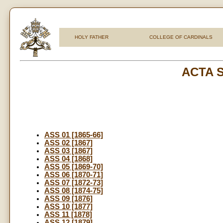
HOLY FATHER
COLLEGE OF CARDINALS
ACTA 
ASS 01 [1865-66]
ASS 02 [1867]
ASS 03 [1867]
ASS 04 [1868]
ASS 05 [1869-70]
ASS 06 [1870-71]
ASS 07 [1872-73]
ASS 08 [1874-75]
ASS 09 [1876]
ASS 10 [1877]
ASS 11 [1878]
ASS 12 [1879]