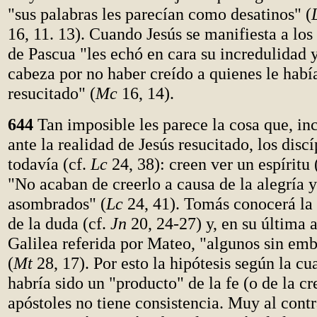
"sus palabras les parecían como desatinos" (
16, 11. 13). Cuando Jesús se manifiesta a los
de Pascua "les echó en cara su incredulidad 
cabeza por no haber creído a quienes le habí
resucitado" (
Mc
16, 14).
644
Tan imposible les parece la cosa que, in
ante la realidad de Jesús resucitado, los disc
todavía (cf.
Lc
24, 38): creen ver un espíritu 
"No acaban de creerlo a causa de la alegría 
asombrados" (
Lc
24, 41). Tomás conocerá la
de la duda (cf.
Jn
20, 24-27) y, en su última 
Galilea referida por Mateo, "algunos sin em
(
Mt
28, 17). Por esto la hipótesis según la cu
habría sido un "producto" de la fe (o de la cr
apóstoles no tiene consistencia. Muy al contra