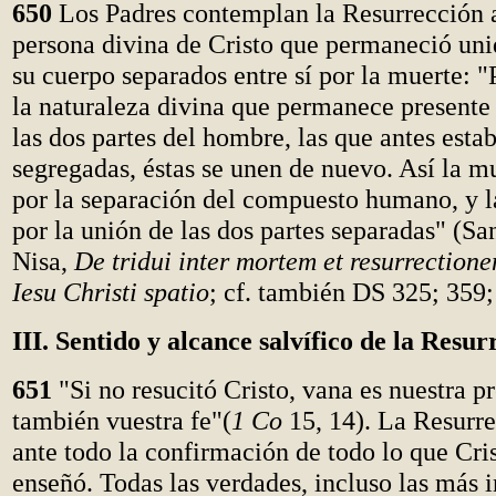
650
Los Padres contemplan la Resurrección a 
persona divina de Cristo que permaneció uni
su cuerpo separados entre sí por la muerte: "
la naturaleza divina que permanece presente
las dos partes del hombre, las que antes esta
segregadas, éstas se unen de nuevo. Así la m
por la separación del compuesto humano, y l
por la unión de las dos partes separadas" (S
Nisa,
De tridui inter mortem et resurrection
Iesu Christi spatio
; cf. también DS 325; 359;
III. Sentido y alcance salvífico de la Resur
651
"Si no resucitó Cristo, vana es nuestra p
también vuestra fe"(
1 Co
15, 14). La Resurre
ante todo la confirmación de todo lo que Cri
enseñó. Todas las verdades, incluso las más i