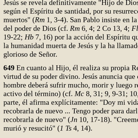
Jesús se revela definitivamente "Hijo de Dio
según el Espíritu de santidad, por su resurrec
muertos" (
Rm
1, 3-4). San Pablo insiste en l
del poder de Dios (cf.
Rm
6, 4; 2 Co 13, 4;
F
19-22;
Hb
7, 16) por la acción del Espíritu q
la humanidad muerta de Jesús y la ha llamad
glorioso de Señor.
649
En cuanto al Hijo, él realiza su propia R
virtud de su poder divino. Jesús anuncia que 
hombre deberá sufrir mucho, morir y luego re
activo del término) (cf.
Mc
8, 31; 9, 9-31; 10
parte, él afirma explícitamente: "Doy mi vid
recobrarla de nuevo ... Tengo poder para dar
recobrarla de nuevo" (
Jn
10, 17-18). "Creemo
murió y resucitó" (
1 Ts
4, 14).