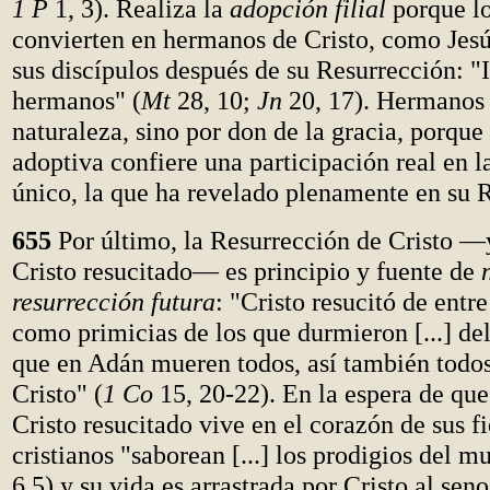
1 P
1, 3). Realiza la
adopción filial
porque l
convierten en hermanos de Cristo, como Jes
sus discípulos después de su Resurrección: "I
hermanos" (
Mt
28, 10;
Jn
20, 17). Hermanos 
naturaleza, sino por don de la gracia, porque 
adoptiva confiere una participación real en l
único, la que ha revelado plenamente en su 
655
Por último, la Resurrección de Cristo —
Cristo resucitado— es principio y fuente de
resurrección futura
: "Cristo resucitó de entr
como primicias de los que durmieron [...] 
que en Adán mueren todos, así también todos
Cristo" (
1 Co
15, 20-22). En la espera de que 
Cristo resucitado vive en el corazón de sus fi
cristianos "saborean [...] los prodigios del m
6,5) y su vida es arrastrada por Cristo al seno