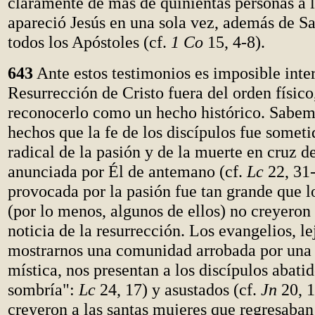
claramente de más de quinientas personas a l
apareció Jesús en una sola vez, además de Sa
todos los Apóstoles (cf.
1 Co
15, 4-8).
643
Ante estos testimonios es imposible inter
Resurrección de Cristo fuera del orden físico
reconocerlo como un hecho histórico. Sabem
hechos que la fe de los discípulos fue someti
radical de la pasión y de la muerte en cruz d
anunciada por Él de antemano (cf.
Lc
22, 31-
provocada por la pasión fue tan grande que l
(por lo menos, algunos de ellos) no creyeron 
noticia de la resurrección. Los evangelios, le
mostrarnos una comunidad arrobada por una 
mística, nos presentan a los discípulos abatid
sombría":
Lc
24, 17) y asustados (cf.
Jn
20, 1
creyeron a las santas mujeres que regresaban