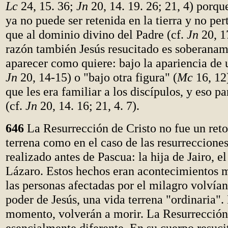
Lc
24, 15. 36;
Jn
20, 14. 19. 26; 21, 4) porq
ya no puede ser retenida en la tierra y no pe
que al dominio divino del Padre (cf.
Jn
20, 17
razón también Jesús resucitado es soberanam
aparecer como quiere: bajo la apariencia de u
Jn
20, 14-15) o "bajo otra figura" (
Mc
16, 12)
que les era familiar a los discípulos, y eso pa
(cf.
Jn
20, 14. 16; 21, 4. 7).
646
La Resurrección de Cristo no fue un reto
terrena como en el caso de las resurrecciones
realizado antes de Pascua: la hija de Jairo, e
Lázaro. Estos hechos eran acontecimientos m
las personas afectadas por el milagro volvían 
poder de Jesús, una vida terrena "ordinaria".
momento, volverán a morir. La Resurrección 
esencialmente diferente. En su cuerpo resuci