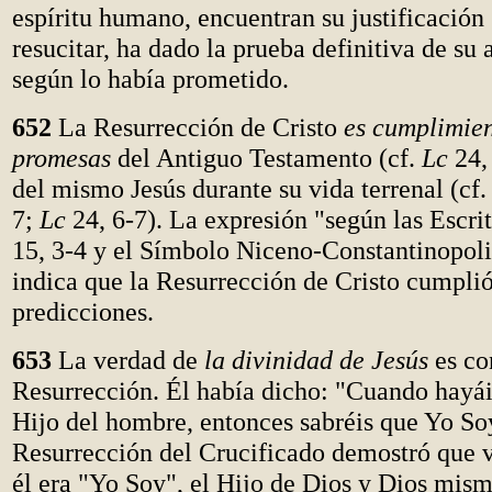
espíritu humano, encuentran su justificación s
resucitar, ha dado la prueba definitiva de su 
según lo había prometido.
652
La Resurrección de Cristo
es cumplimien
promesas
del Antiguo Testamento (cf.
Lc
24,
del mismo Jesús durante su vida terrenal (cf
7;
Lc
24, 6-7). La expresión "según las Escrit
15, 3-4 y el Símbolo Niceno-Constantinopol
indica que la Resurrección de Cristo cumplió
predicciones.
653
La verdad de
la divinidad de Jesús
es co
Resurrección. Él había dicho: "Cuando hayái
Hijo del hombre, entonces sabréis que Yo So
Resurrección del Crucificado demostró que 
él era "Yo Soy", el Hijo de Dios y Dios mis