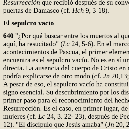
Resurrección
que recibió después de su conve
puertas de Damasco (cf.
Hch
9, 3-18).
El sepulcro vacío
640
"¿Por qué buscar entre los muertos al qu
aquí, ha resucitado" (
Lc
24, 5-6). En el marc
acontecimientos de Pascua, el primer elemen
encuentra es el sepulcro vacío. No es en sí u
directa. La ausencia del cuerpo de Cristo en 
podría explicarse de otro modo (cf.
Jn
20,13
A pesar de eso, el sepulcro vacío ha constitu
signo esencial. Su descubrimiento por los dis
primer paso para el reconocimiento del hech
Resurrección. Es el caso, en primer lugar, de 
mujeres (cf.
Lc
24, 3. 22- 23), después de Pe
12). "El discípulo que Jesús amaba" (
Jn
20, 2