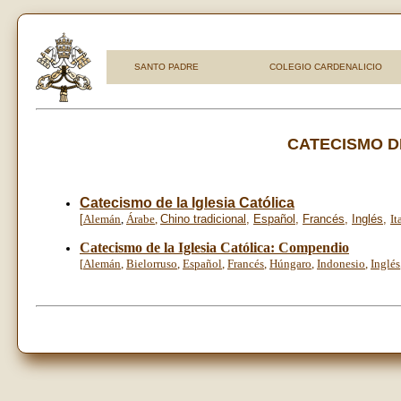
SANTO PADRE
COLEGIO CARDENALICIO
CATECISMO DE
Catecismo de la Iglesia Católica
[
Alemán
,
Árabe
,
Chino tradicional
,
Español
,
Francés
,
Inglés
,
It
Catecismo de la Iglesia Católica: Compendio
[
Alemán
,
Bielorruso
,
Español
,
Francés
,
Húngaro
,
Indonesio
,
Inglés