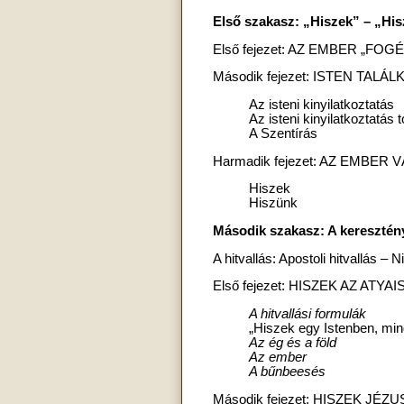
Első szakasz: „Hiszek” – „Hi
Első fejezet: AZ EMBER „FO
Második fejezet: ISTEN TAL
Az isteni kinyilatkoztatás
Az isteni kinyilatkoztatás
A Szentírás
Harmadik fejezet: AZ EMBER
Hiszek
Hiszünk
Második szakasz: A keresztény
A hitvallás: Apostoli hitvallás – 
Első fejezet: HISZEK AZ ATY
A hitvallási formulák
„Hiszek egy Istenben, mi
Az ég és a föld
Az ember
A bűnbeesés
Második fejezet: HISZEK J