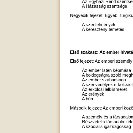
Az Egyházi Rend szentsé
A Házasság szentsége
Negyedik fejezet: Egyéb liturgik
A szentelmények
A keresztény temetés
Első szakasz: Az ember hivatá
Első fejezet: Az emberi személ
Az ember Isten képmása
A boldogságra szóló meg
Az ember szabadsága
A szenvedélyek erkölcsis
Az erkölcsi lelkiismeret
Az erények
A bűn
Második fejezet: Az emberi köz
A személy és a társadalo
Részvétel a társadalmi él
A szociális igazságosság