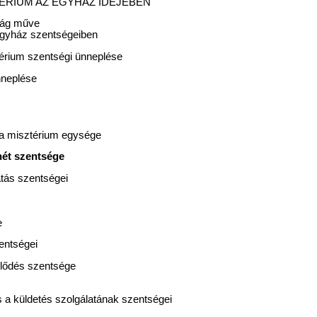
SZTÉRIUM AZ EGYHÁZ IDEJÉBEN
mság műve
Egyház szentségeiben
térium szentségi ünneplése
nneplése
s a misztérium egysége
hét szentsége
atás szentségei
e
entségei
lődés szentsége
 a küldetés szolgálatának szentségei