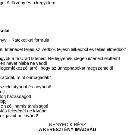
ge: A törvény és a kegyelem
s
solat
yv – Kateketikai formula
t, Istenedet teljes szívedből, teljesn lelkedből és teljes elmédből”
agyok a te Urad Istened. Ne legyenek idegen isteneid előttem!
ten nevét hiába ne vedd!
Megemlékezzél arról, hogy az ünnepnapokat megszenteld!
arátodat, mint önmagadat!”
szteld atyádat és anyádat!
lj!
törj házasságot!
opj!
Ne szólj hamis tanúságot!
Más feleségét ne kívánd!
ok javait ne kívánd!
NEGYEDIK RÉSZ
A KERESZTÉNY IMÁDSÁG