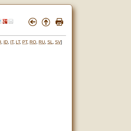
U
,
ID
,
IT
,
LT
,
PT
,
RO
,
RU
,
SL
,
SV
]