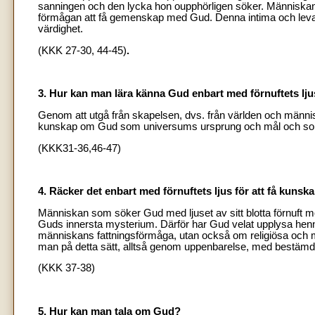
sanningen och den lycka hon oupphörligen söker. Människan ä
förmågan att få gemenskap med Gud. Denna intima och lev
värdighet.
(KKK 27-30, 44-45)
.
3. Hur kan man lära känna Gud enbart med förnuftets
lj
Genom att utgå från skapelsen, dvs. från världen och männis
kunskap om Gud som universums ursprung och mål och som
(KKK31-36,46-47)
4. Räcker det enbart med förnuftets ljus för att få kun
Människan som söker Gud med ljuset av sitt blotta förnuft mö
Guds innersta mysterium. Därför har Gud velat upplysa hen
människans fattningsförmåga, utan också om religiösa och mor
man på detta sätt, alltså genom uppenbarelse, med bestämd 
(KKK 37-38)
5. Hur kan man tala om Gud?