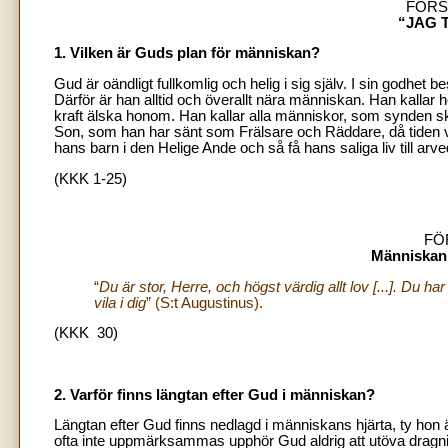
FÖRS
“JAG 
1. Vilken är Guds plan för människan?
Gud är oändligt fullkomlig och helig i sig själv. I sin godhet b
Därför är han alltid och överallt nära människan. Han kallar
kraft älska honom. Han kallar alla människor, som synden skil
Son, som han har sänt som Frälsare och Räddare, då tiden v
hans barn i den Helige Ande och så få hans saliga liv till arve
(KKK 1-25)
FÖ
Människan 
“
Du är stor, Herre, och högst värdig allt lov [...]. Du har s
vila i dig
” (S:t Augustinus).
(KKK 30)
2. Varför finns längtan efter Gud i människan?
Längtan efter Gud finns nedlagd i människans hjärta, ty hon
ofta inte uppmärksammas upphör Gud aldrig att utöva dragn