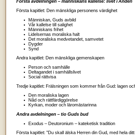
Första avdelningen – människans kallelse: livet i Anden
Första kapitlet: Den mänskliga personens värdighet
Människan, Guds avbild
Vår kallelse till salighet
Människans frihet
Lidelsernas moraliska halt
Det moraliska medvetandet, samvetet
Dygder
Synd
Andra kapitlet: Den mänskliga gemenskapen
Person och samhälle
Deltagandet i samhällslivet
Social rättvisa
Tredje kapitlet: Frälsningen som kommer från Gud: lagen o
Den moraliska lagen
Nåd och rättfärdiggörelse
Kyrkan, moder och läromästarinna
Andra avdelningen – tio Guds bud
Exodus – Deutoronium – kateketisk tradition
Första kapitlet: ”Du skall älska Herren din Gud, med hela ditt