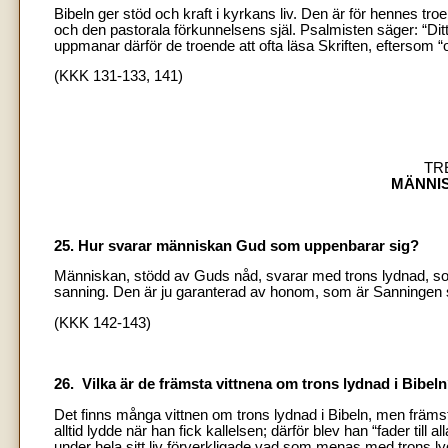
Bibeln ger stöd och kraft i kyrkans liv. Den är för hennes tro
och den pastorala förkunnelsens själ. Psalmisten säger: “Ditt o
uppmanar därför de troende att ofta läsa Skriften, eftersom 
(KKK 131-133, 141)
TR
MÄNNI
25. Hur svarar människan Gud som uppenbarar sig?
Människan, stödd av Guds nåd, svarar med trons lydnad, som 
sanning. Den är ju garanterad av honom, som är Sanningen s
(KKK 142-143)
26. Vilka är de främsta vittnena om trons lydnad i Bibel
Det finns många vittnen om trons lydnad i Bibeln, men främs
alltid lydde när han fick kallelsen; därför blev han “fader till al
under hela sitt liv förverkligade vad som menas med trons ly