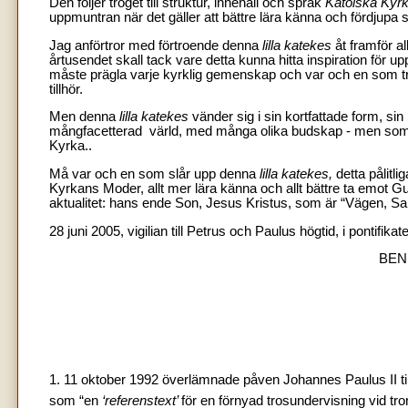
Den följer troget till struktur, innehåll och språk
Katolska Kyr
uppmuntran när det gäller att bättre lära känna och fördjupa s
Jag anförtror med förtroende denna
lilla katekes
åt framför al
årtusendet skall tack vare detta kunna hitta inspiration för u
måste prägla varje kyrklig gemenskap och var och en som tr
tillhör.
Men denna
lilla katekes
vänder sig i sin kortfattade form, sin
mångfacetterad värld, med många olika budskap - men som vil
Kyrka..
Må var och en som slår upp denna
lilla katekes,
detta pålitl
Kyrkans Moder, allt mer lära känna och allt bättre ta emot G
aktualitet: hans ende Son, Jesus Kristus, som är “Vägen, Sa
28 juni 2005, vigilian till Petrus och Paulus högtid, i pontifikate
BEN
1. 11 oktober 1992 överlämnade påven Johannes Paulus II til
som “en
‘referenstext’
för en förnyad trosundervisning vid tro