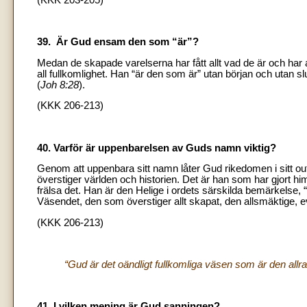
39. Är Gud ensam den som “är”?
Medan de skapade varelserna har fått allt vad de är och har 
all fullkomlighet. Han “är den som är” utan början och utan 
(
Joh 8:28
).
(KKK 206-213)
40. Varför är uppenbarelsen av Guds namn viktig?
Genom att uppenbara sitt namn låter Gud rikedomen i sitt outsä
överstiger världen och historien. Det är han som har gjort him
frälsa det. Han är den Helige i ordets särskilda bemärkelse, “
Väsendet, den som överstiger allt skapat, den allsmäktige, e
(KKK 206-213)
“Gud är det oändligt fullkomliga väsen som är den allr
41. I vilken mening är Gud sanningen?