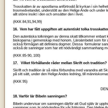
Trosskatten är av apostlarna anförtrodd åt kyrkan i sin helh
trosmedvetandet, understött av den Helige Ande och under l
allt större insikt i den och omsätter den i livet.
(KKK 84,91,94,99)
16.
Vem har fått uppgiften att autentiskt tolka trosskatt
Den autentiska tolkningen av denna skatt tillkommer enbart 
biskoparna i gemenskap med honom. Läroämbetet som för att 
också förmågan att definiera dogmer. Dessa formulerar sann
också de sanningar som har ett nödvändigt sammanhang m
(KKK 85-90, 100)
17. Vilket förhållande råder mellan Skrift och tradition?
Skrift och tradition är så nära förbundna med varandra att Skr
på sitt sätt, under den Helige Andes ledning, till människornas
(KKK 95)
DEN
18. Varför lär Bibeln sanningen?
Bibeln undervisar om sanningen därför att Gud själv är upphove
sanningar som är nödvändiga för vår frälsning. Den Helige An