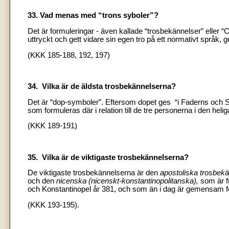
33. Vad menas med “trons syboler”?
Det är formuleringar - även kallade “trosbekännelser” eller “C
uttryckt och gett vidare sin egen tro på ett normativt språk, 
(KKK 185-188, 192, 197)
34. Vilka är de äldsta trosbekännelserna?
Det är “dop-symboler”. Eftersom dopet ges “i Faderns och
som formuleras där i relation till de tre personerna i den heli
(KKK 189-191)
35. Vilka är de viktigaste trosbekännelserna?
De viktigaste trosbekännelserna är den
apostoliska trosbek
och den
nicenska (nicenskt-konstantinopolitanska),
som är fr
och Konstantinopel år 381, och som än i dag är gemensam för 
(KKK 193-195).