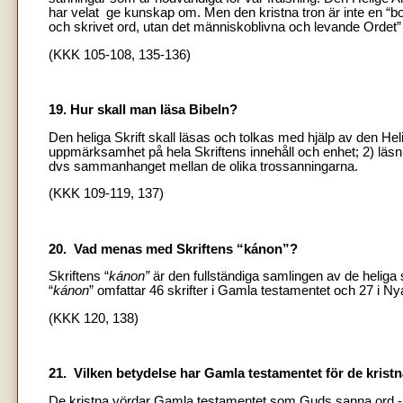
har velat ge kunskap om. Men den kristna tron är inte en “bo
och skrivet ord, utan det människoblivna och levande Ordet”
(KKK 105-108, 135-136)
19. Hur skall man läsa Bibeln?
Den heliga Skrift skall läsas och tolkas med hjälp av den Hel
uppmärksamhet på hela Skriftens innehåll och enhet; 2) läsning
dvs sammanhanget mellan de olika trossanningarna.
(KKK 109-119, 137)
20. Vad menas med Skriftens “kánon”?
Skriftens “
kánon”
är den fullständiga samlingen av de heliga s
“
kánon
” omfattar 46 skrifter i Gamla testamentet och 27 i Ny
(KKK 120, 138)
21. Vilken betydelse har Gamla testamentet för de krist
De kristna vördar Gamla testamentet som Guds sanna ord - all