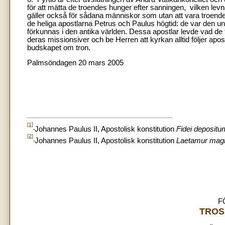
för att mätta de troendes hunger efter sanningen, vilken levnad
gäller också för sådana människor som utan att vara troende 
de heliga apostlarna Petrus och Paulus högtid: de var den uni
förkunnas i den antika världen. Dessa apostlar levde vad de f
deras missionsiver och be Herren att kyrkan alltid följer apos
budskapet om tron.
Palmsöndagen 20 mars 2005
[1]
Johannes Paulus II, Apostolisk konstitution
Fidei depositu
[2]
Johannes Paulus II, Apostolisk konstitution
Laetamur magn
F
TROS