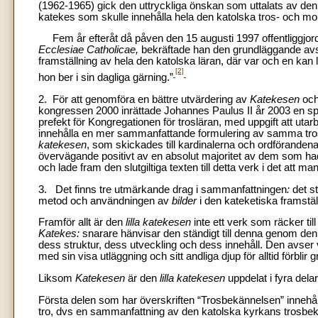
(1962-1965) gick den uttryckliga önskan som uttalats av den
katekes som skulle innehålla hela den katolska tros- och mor
Fem år efteråt då påven den 15 augusti 1997 offentliggjo
Ecclesiae Catholicae,
bekräftade han den grundläggande avsik
framställning av hela den katolska läran, där var och en kan 
[2]
hon ber i sin dagliga gärning.”
2. För att genomföra en bättre utvärdering av
Katekesen
och
kongressen 2000 inrättade Johannes Paulus II år 2003 en s
prefekt för Kongregationen för trosläran, med uppgift att ut
innehålla en mer sammanfattande formulering av samma tro
katekesen
, som skickades till kardinalerna och ordförandena
övervägande positivt av en absolut majoritet av dem som ha
och lade fram den slutgiltiga texten till detta verk i det att ma
3. Det finns tre utmärkande drag i sammanfattningen
:
det s
metod och användningen
av
bilder
i den kateketiska framstäl
Framför allt är den
lilla katekesen
inte ett verk som räcker till
Katekes:
snarare hänvisar den ständigt till denna genom d
dess struktur, dess utveckling och dess innehåll. Den
avser 
med sin visa utläggning och sitt andliga djup för alltid förbli
Liksom
Katekesen
är den
lilla katekesen
uppdelat i fyra dela
Första delen som har överskriften “Trosbekännelsen” innehå
tro, dvs en sammanfattning av den katolska kyrkans trosbe