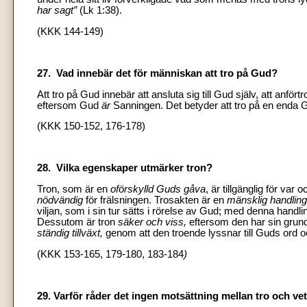
har sagt”
(Lk 1:38).
(KKK 144-149)
27. Vad innebär det för människan att tro på Gud?
Att tro på Gud innebär att ansluta sig till Gud själv, att an
eftersom Gud
är
Sanningen. Det betyder att tro på en enda 
(KKK 150-152, 176-178)
28. Vilka egenskaper utmärker tron?
Tron, som är en
oförskylld Guds gåva
, är tillgänglig för v
nödvändig
för frälsningen. Trosakten är en
mänsklig handlin
viljan, som i sin tur sätts i rörelse av Gud; med denna handli
Dessutom är tron
säker och viss,
eftersom den har sin grun
ständig tillväxt,
genom att den troende lyssnar till Guds ord
(KKK 153-165, 179-180, 183-184
)
29. Varför råder det ingen motsättning mellan tro och v