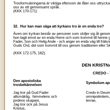
Trosformuleringarna är viktiga eftersom de låter oss uttrycka
oss av ett gemensamt språk.
(KKK 170-171)
32. Hur kan man säga att kyrkans tro är en enda tro?
Även om kyrkan består av personer som skiljer sig åt genom
hon tagit emot av en enda Herre och som kommit till henne
Fader, Son och Helig Ande - och anger en enda väg till frälsni
Guds Ord, det som kommit till oss genom traditionen eller 
(KKK 172-175, 182).
DEN KRIST
CREDO -
Den apostoliska
Symbolum ap
trosbekännelsen
Jag tror på Gud Fader
Credo in Deu
allsmäktig, himmelens och
omnipoténtem, 
jordens skapare.
terrae,
Jag tror ock på Jesus
Kristus,