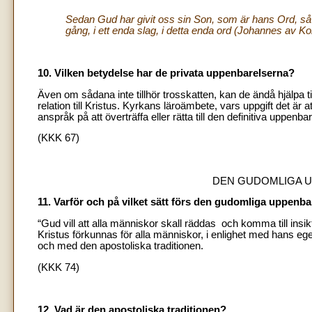
Sedan Gud har givit oss sin Son, som är hans Ord, så 
gång, i ett enda slag, i detta enda ord (Johannes av Ko
10. Vilken betydelse har de privata uppenbarelserna?
Även om sådana inte tillhör trosskatten, kan de ändå hjälpa till 
relation till Kristus. Kyrkans läroämbete, vars uppgift det 
anspråk på att överträffa eller rätta till den definitiva uppenb
(KKK 67)
DEN GUDOMLIGA U
11. Varför och på vilket sätt förs den gudomliga uppenba
“Gud vill att alla människor skall räddas och komma till insi
Kristus förkunnas för alla människor, i enlighet med hans egen b
och med den apostoliska traditionen.
(KKK 74)
12. Vad är den apostoliska traditionen?