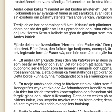
trosbekännelsen, vars ständiga förkunnelse i de kristna försa
Andra delen kallas “Firandet av det kristna mysteriet”. Den f
Förkunnelsen av evangeliet finner ju sitt särskilda svar i det 
sin existens om påskmysteriets frälsande verkan, varigenom Kr
Tredje delen har benämningen “Livet i Kristus” och påminne
döpta har när det gäller att i sitt uppträdande och i sina eti
är ju av Herren Kristus kallade att göra de gärningar som m
Andes kärlek.
Fjärde delen har överskriften “Herrens bön: Fader vår.” De
bönelivet. Efter Jesu, den fullkomlige bedjarens, exempel, ä
privilegierade form är
Fader vår,
den bön som Jesus själv har
4. Ett andra utmärkande drag i den
lilla katekesen
är dess
s
som består av frågor och svar. Det rör sig om att lägga fra
oupphörlig serie frågor som tar läsaren i anspråk och uppman
trossanningarna. Detta dialogiska framställningssätt bidrar ocks
Detta borde kunna gynna mottagandet och så småningom också
5. Ett tredje umärkande drag är förekomsten av bilder som fi
ikonografins mycket rika arv. Av århundradens konciliära tradi
alla tider har för de troendes kontemplation och förundran sk
färgrik glans och i skön fullkomning. Detta är ett tecken på
bildens kultur, kan uttrycka mycket mer än blotta ordet; de
så sätt mycket väl sprida evangeliets budskap.
6. Fyrtio år efter avslutningen av Andra Vatikankonciliet oc