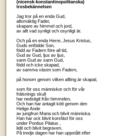
(nicensk-konstantinopolitanska)
trosbekännelsen
Jag tror på en enda Gud,
allsmäktig Fader,
skapare av himmel och jord,
av allt vad synligt och osynligt är.
Och på en enda Herre, Jesus Kristus,
Guds enfödde Son,
född av Fadern före all tid,
Gud av Gud, ljus av ljus,
sann Gud av sann Gud,
född och icke skapad,
av samma väsen som Fadern,
på honom genom vilken allting är skapat;
som för oss människor och för vår
frälsnings skull
har nedstigit från himmelen.
Och han har antagit kött genom den
Helige Ande
av jungfrun Maria och blivit människa.
Han har ock blivit korsfäst för oss
under Pontius Pilatus ,
lidit och blivit begraven.
På tredje dagen har han uppstått efter