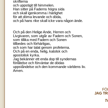
skrifterna
och uppstigit till himmelen.
Han sitter på Faderns högra sida
och skall igenkomma i härlighet
för att döma levande och döda,
och på hans rike skall icke vara någon ände.
Och på den Helige Ande, Herren och
Livgivaren, som utgår av Fadern och Sonen,
som tillika med Fadern och Sonen
tillbedes och förhärligas,
och som har talat genom profeterna.
Och på en enda, helig, katolsk och
apostolisk kyrka.
Jag bekänner ett enda dop till syndernas
förlåtelse och förväntar de dödas
uppståndelse och den kommande världens liv.
Amen.
FÖ
JAG TR
T