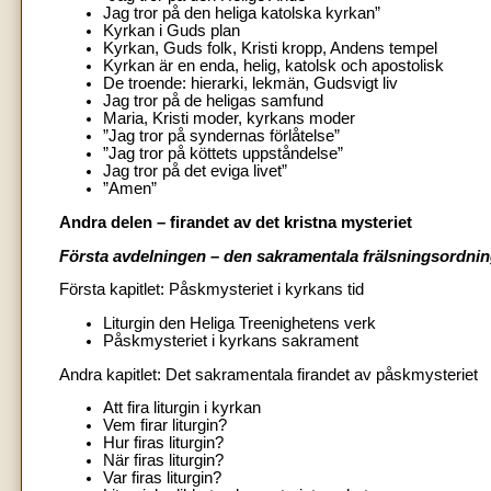
Jag tror på den heliga katolska kyrkan”
Kyrkan i Guds plan
Kyrkan, Guds folk, Kristi kropp, Andens tempel
Kyrkan är en enda, helig, katolsk och apostolisk
De troende: hierarki, lekmän, Gudsvigt liv
Jag tror på de heligas samfund
Maria, Kristi moder, kyrkans moder
”Jag tror på syndernas förlåtelse”
”Jag tror på köttets uppståndelse”
Jag tror på det eviga livet”
”Amen”
Andra delen – firandet av det kristna mysteriet
Första avdelningen – den sakramentala frälsningsordni
Första kapitlet: Påskmysteriet i kyrkans tid
Liturgin den Heliga Treenighetens verk
Påskmysteriet i kyrkans sakrament
Andra kapitlet: Det sakramentala firandet av påskmysteriet
Att fira liturgin i kyrkan
Vem firar liturgin?
Hur firas liturgin?
När firas liturgin?
Var firas liturgin?