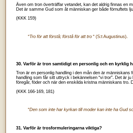
Även om tron överträffar vetandet, kan det aldrig finnas en m
Det är samme Gud som åt människan ger både förnuftets lju
(KKK 159)
“
Tro för att förstå; förstå för att tro
“ (S:t Augustinus).
30. Varför är tron samtidigt en personlig och en kyrklig 
Tron är en personlig handling i den mån den är människans fr
handling som får sitt uttryck i bekännelsen “vi tror”. Det är
föregår, föder och när den enskilda kristna människans tro.
(KKK 166-169, 181)
“
Den som inte har kyrkan till moder kan inte ha Gud s
31. Varför är trosformuleringarna viktiga?