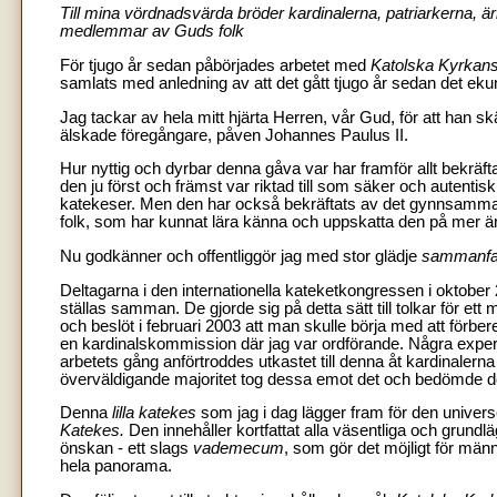
Till mina vördnadsvärda bröder kardinalerna, patriarkerna, ä
medlemmar av Guds folk
För tjugo år sedan påbörjades arbetet med
Katolska Kyrkan
samlats med anledning av
att det gått tjugo år sedan det ek
Jag tackar av hela mitt hjärta Herren, vår Gud, för att ha
älskade föregångare, påven Johannes Paulus II.
Hur nyttig och dyrbar denna gåva var har framför allt bekräft
den ju först och främst var riktad till som säker och autentisk 
katekeser. Men den har också bekräftats av det gynnsamma 
folk, som har kunnat lära känna och uppskatta den på mer än fem
Nu godkänner och offentliggör jag med stor glädje
sammanfa
Deltagarna i den internationella kateketkongressen i oktober 
ställas samman. De gjorde sig på detta sätt till tolkar för e
och beslöt i februari 2003 att man skulle börja med att förber
en kardinalskommission där jag var ordförande. Några expe
arbetets gång anförtroddes utkastet till denna åt kardinaler
överväldigande majoritet tog dessa emot det och bedömde de
Denna
lilla katekes
som jag i dag lägger fram för den unive
Katekes.
Den innehåller kortfattat alla väsentliga och grund
önskan - ett slags
vademecum
, som gör det möjligt för männ
hela panorama.