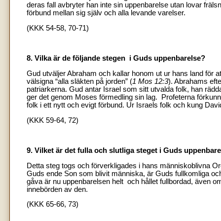
deras fall avbryter han inte sin uppenbarelse utan lovar fräl
förbund mellan sig själv och alla levande varelser.
(KKK 54-58, 70-71)
8. Vilka är de följande stegen i Guds uppenbarelse?
Gud utväljer Abraham och kallar honom ut ur hans land för att
välsigna “alla släkten på jorden” (
1 Mos 12:3
). Abrahams efte
patriarkerna. Gud antar Israel som sitt utvalda folk, han rädd
ger det genom Moses förmedling sin lag. Profeterna förkunnar
folk i ett nytt och evigt förbund. Ur Israels folk och kung Da
(KKK 59-64, 72)
9. Vilket är det fulla och slutliga steget i Guds uppenbar
Detta steg togs och förverkligades i hans människoblivna Or
Guds ende Son som blivit människa, är Guds fullkomliga o
gåva är nu uppenbarelsen helt och hållet fullbordad, även o
innebörden av den.
(KKK 65-66, 73)