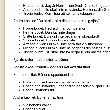
Första budet: Jag är Herren, din Gud. Du skall inga an
Andra budet: Du skall inte missbruka Herrens, din G
Tredje budet: Kom ihåg att iaktta helgdagarna
Andra kapitlet: ”Du skall älska din nästa som dig själv”
Fjärde budet: Hedra din far och din mor
Femte budet: Du skall inte dräpa
Sjätte budet: Du skall inte begå äktenskapsbrott
Sjunde budet: Du skall inte stjäla
Åttonde budet: Du skall inte bära falskt vittnesbörd
Nionde budet: Du skall inte ha begär till din nästas hus
Tionde budet: Du skall inte ha begär till din nästas eg
Fjärde delen – den kristna bönen
Första avdelningen – bönen i det kristna livet
Första kapitlet: Bönens uppenbarelse
Bönens uppenbarelse i gamla testamentet
Bönen är fullständigt uppenbarad och förverkligad i Kri
Bönen i kyrkans tid
Andra kapitlet: Bönens tradition
Vid bönens källor
Bönens vägar