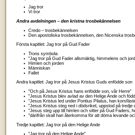
Jag tror
Vi tror
Andra avdelningen – den kristna trosbekännelsen
Credo – trosbekännelsen
Den apostoliska trosbekännelsen, den Nicenska tros
Första kapitlet: Jag tror på Gud Fader
Trons symbola
”Jag tror på Gud Fader allsmäktig, himmelens och jor
Himlen och jorden
Människan
Fallet
Andra kapitlet: Jag tror på Jesus Kristus Guds enfödde son
”Och på Jesus Kristus hans enfödde son, vår Herre”
”Jesus Kristus blev avlad av den Helige Ande och föd
”Jesus Kristus led under Pontius Pilatus, han korsfäs
”Jesus Kristus steg ned i dödsriket, uppstod på tredje
”Jesus steg upp till himlen och sitter på Gud Faders, h
”därifrån skall han återkomma för att döma levande o
Tredje kapitlet: Jag tror på den Helige Ande
”Jag tror på den Helige Ande”