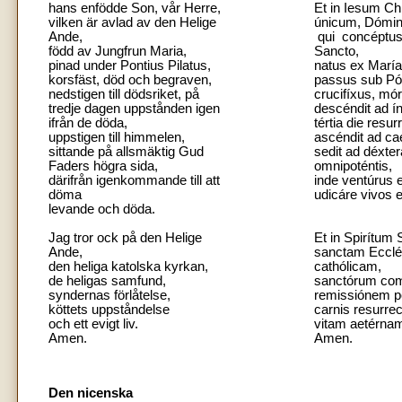
hans enfödde Son, vår Herre,
Et in Iesum C
vilken är avlad av den Helige
únicum, Dómi
Ande,
qui concéptus 
född av Jungfrun Maria,
Sancto,
pinad under Pontius Pilatus,
natus ex Marí
korsfäst, död och begraven,
passus sub Pón
nedstigen till dödsriket, på
crucifíxus, mór
tredje dagen uppstånden igen
descéndit ad ín
ifrån de döda,
tértia die res
uppstigen till himmelen,
ascéndit ad ca
sittande på allsmäktig Gud
sedit ad déxt
Faders högra sida,
omnipoténtis,
därifrån igenkommande till att
inde ventúrus 
döma
udicáre vivos 
levande och döda.
Jag tror ock på den Helige
Et in Spirítu
Ande,
sanctam Eccl
den heliga katolska kyrkan,
cathólicam,
de heligas samfund,
sanctórum 
syndernas förlåtelse,
remissiónem 
köttets uppståndelse
carnis resurr
och ett evigt liv.
vitam aetér
Amen.
Amen.
Den nicenska