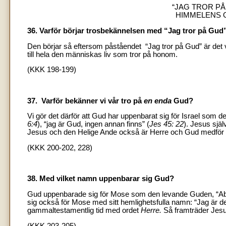
“JAG TROR PÅ
HIMMELENS 
36. Varför börjar trosbekännelsen med “Jag tror på Gud
Den börjar så eftersom påståendet “Jag tror på Gud” är det v
till hela den människas liv som tror på honom.
(KKK 198-199)
37. Varför bekänner vi vår tro på
en enda
Gud?
Vi gör det därför att Gud har uppenbarat sig för Israel som d
6:4
), “jag är Gud, ingen annan finns” (
Jes 45: 22
). Jesus själ
Jesus och den Helige Ande också är Herre och Gud medför i
(KKK 200-202, 228)
38. Med vilket namn uppenbarar sig Gud?
Gud uppenbarade sig för Mose som den levande Guden, “A
sig också för Mose med sitt hemlighetsfulla namn: “Jag är 
gammaltestamentlig tid med ordet
Herre.
Så framträder Jes
(KKK 203-205)