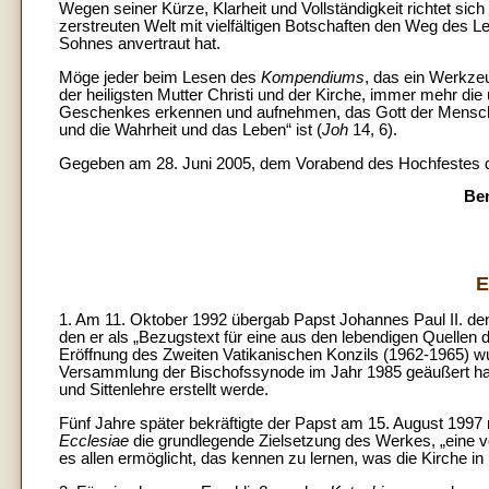
Wegen seiner Kürze, Klarheit und Vollständigkeit richtet sic
zerstreuten Welt mit vielfältigen Botschaften den Weg des L
Sohnes anvertraut hat.
Möge jeder beim Lesen des
Kompendiums
, das ein Werkze
der heiligsten Mutter Christi und der Kirche, immer mehr die
Geschenkes erkennen und aufnehmen, das Gott der Menschhe
und die Wahrheit und das Leben“ ist (
Joh
14, 6).
Gegeben am 28. Juni 2005, dem Vorabend des Hochfestes der
Ben
E
1. Am 11. Oktober 1992 übergab Papst Johannes Paul II. d
den er als „Bezugstext für eine aus den lebendigen Quellen
Eröffnung des Zweiten Vatikanischen Konzils (1962-1965) wurd
Versammlung der Bischofssynode im Jahr 1985 geäußert hat
und Sittenlehre erstellt werde.
Fünf Jahre später bekräftigte der Papst am 15. August 1997
Ecclesiae
die grundlegende Zielsetzung des Werkes, „eine vol
es allen ermöglicht, das kennen zu lernen, was die Kirche in i