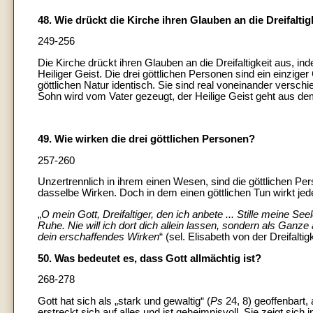
48. Wie drückt die Kirche ihren Glauben an die Dreifaltig
249-256
Die Kirche drückt ihren Glauben an die Dreifaltigkeit aus, i
Heiliger Geist. Die drei göttlichen Personen sind ein einziger
göttlichen Natur identisch. Sie sind real voneinander versc
Sohn wird vom Vater gezeugt, der Heilige Geist geht aus d
49. Wie wirken die drei göttlichen Personen?
257-260
Unzertrennlich in ihrem einen Wesen, sind die göttlichen Pers
dasselbe Wirken. Doch in dem einen göttlichen Tun wirkt jede P
„
O mein Gott, Dreifaltiger, den ich anbete ... Stille meine Se
Ruhe. Nie will ich dort dich allein lassen, sondern als Ga
dein erschaffendes Wirken
“ (sel. Elisabeth von der Dreifaltigk
50. Was bedeutet es, dass Gott allmächtig ist?
268-278
Gott hat sich als „stark und gewaltig“ (
Ps
24, 8) geoffenbart, 
erstreckt sich auf alles und ist geheimnisvoll. Sie zeigt sic