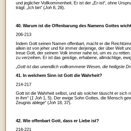
und jeglicher Vollkommenheit. Er ist der „Er-ist“, ohne Urs
trägt: „Ich bin“ (
Joh
8, 28).
40. Warum ist die Offenbarung des Namens Gottes wich
206-213
Indem Gott seinen Namen offenbart, macht er die Reichtüme
allein ist von jeher und für immer derjenige, der über Welt 
treue Gott, der seinem Volk immer nahe ist, um es zu retten. 
zu verzeihen. Er ist das geistige, erhabene, allmächtige, e
„
Gott ist das unendlich vollkommene Wesen, die heiligste Drei
41. In welchem Sinn ist Gott die Wahrheit?
214-217
Gott ist die Wahrheit selbst, und als solcher täuscht er sich n
in ihm“ (
1 Joh
1, 5). Der ewige Sohn Gottes, die Mensch gewo
Zeugnis ablege“ (
Joh
18, 37).
42. Wie offenbart Gott, dass er Liebe ist?
218-221