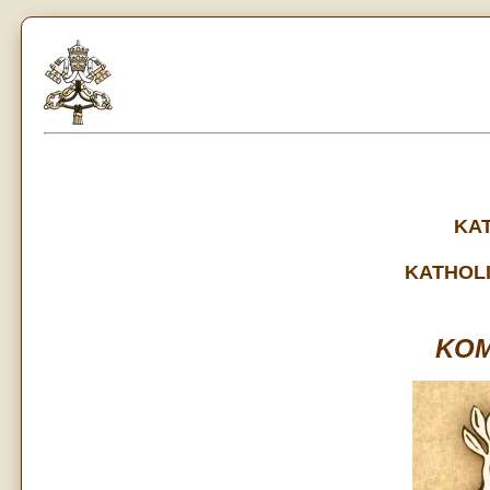
KA
KATHOL
KOM