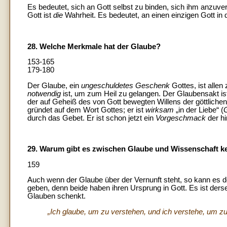
Es bedeutet, sich an Gott selbst zu binden, sich ihm anzuv
Gott ist
die
Wahrheit. Es bedeutet, an einen einzigen Gott in 
28. Welche Merkmale hat der Glaube?
153-165
179-180
Der Glaube, ein
ungeschuldetes Geschenk
Gottes, ist allen
notwendig
ist, um zum Heil zu gelangen. Der Glaubensakt is
der auf Geheiß des von Gott bewegten Willens der göttlichen
gründet auf dem Wort Gottes; er ist
wirksam
„in der Liebe“ (
durch das Gebet. Er ist schon jetzt ein
Vorgeschmack
der h
29. Warum gibt es zwischen Glaube und Wissenschaft k
159
Auch wenn der Glaube über der Vernunft steht, so kann es
geben, denn beide haben ihren Ursprung in Gott. Es ist der
Glauben schenkt.
„Ich glaube, um zu verstehen, und ich verstehe, um z