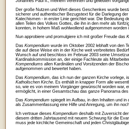
Johannes Paul II., meinem verehrten und geliebten Vorgänger
Der große Nutzen und Wert dieses Geschenkes wurde bestätig
sicherer und authentischer Bezugstext für die Darlegung der
Katechismen - in erster Linie gerichtet war. Die Bedeutung 
allen Teilen des Volkes Gottes, die ihn in den mehr als fünf
konnten, in hohem Maß wohlwollend aufgenommen worden i
Nun approbiere und promulgiere ich mit großer Freude das
K
Das
Kompendium
wurde im Oktober 2002 lebhaft von den T
die auf diese Weise ein in der Kirche weit verbreitetes Bedü
Wunsch auf und beschloss im Februar 2003 seine Umsetzung. 
Kardinalskommission an, der einige Fachleute als Mitarbeite
Kompendiums
allen Kardinälen und Vorsitzenden der Bischof
aufgenommen und bewertet haben.
Das
Kompendium
, das ich nun der ganzen Kirche vorlege,
Katholischen Kirche
. Es enthält in knapper Form alle wesen
so, wie es von meinem Vorgänger gewünscht worden war, e
ermöglicht, in einer Gesamtschau das ganze Panorama des 
Das
Kompendium
spiegelt im Aufbau, in den Inhalten und i
als Zusammenfassung eine Hilfe und Anregung, um ihn noch
Ich vertraue dieses
Kompendium
deshalb mit Zuversicht der
diesem dritten Jahrtausend mit neuem Schwung für die Evan
muss jede kirchliche Gemeinschaft und jeden Christgläubig