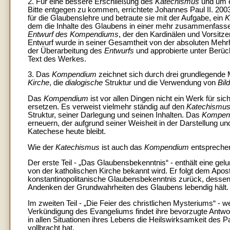
2. Für eine bessere Erschließung des
Katechismus
und um e
Bitte entgegen zu kommen, errichtete Johannes Paul II. 200
für die Glaubenslehre und betraute sie mit der Aufgabe, ein
K
dem die Inhalte des Glaubens in einer mehr zusammenfassen
Entwurf des Kompendiums
, der den Kardinälen und Vorsitz
Entwurf wurde in seiner Gesamtheit von der absoluten Mehrh
der Überarbeitung des
Entwurfs
und approbierte unter Berü
Text des Werkes.
3. Das
Kompendium
zeichnet sich durch drei grundlegende
Kirche
, die
dialogische
Struktur und die Verwendung von
Bil
Das
Kompendium
ist vor allen Dingen nicht ein Werk für sic
ersetzen. Es verweist vielmehr ständig auf den
Katechismu
Struktur, seiner Darlegung und seinen Inhalten. Das
Kompen
erneuern, der aufgrund seiner Weisheit in der Darstellung un
Katechese heute bleibt.
Wie der
Katechismus
ist auch das
Kompendium
entsprechen
Der erste Teil - „Das Glaubensbekenntnis“ - enthält eine 
von der katholischen Kirche bekannt wird. Er folgt dem Apo
konstantinopolitanische Glaubensbekenntnis zurück, desse
Andenken der Grundwahrheiten des Glaubens lebendig hält.
Im zweiten Teil - „Die Feier des christlichen Mysteriums“ -
Verkündigung des Evangeliums findet ihre bevorzugte Antwo
in allen Situationen ihres Lebens die Heilswirksamkeit des
vollbracht hat.