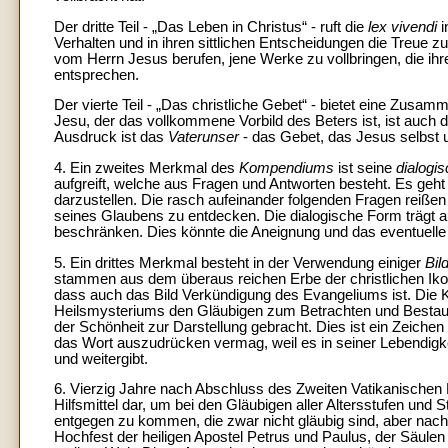
Der dritte Teil - „Das Leben in Christus“ - ruft die
lex vivendi
i
Verhalten und in ihren sittlichen Entscheidungen die Treue 
vom Herrn Jesus berufen, jene Werke zu vollbringen, die ihr
entsprechen.
Der vierte Teil - „Das christliche Gebet“ - bietet eine Zusa
Jesu, der das vollkommene Vorbild des Beters ist, ist auch
Ausdruck ist das
Vaterunser
- das Gebet, das Jesus selbst u
4. Ein zweites Merkmal des
Kompendiums
ist seine
dialogi
aufgreift, welche aus Fragen und Antworten besteht. Es geh
darzustellen. Die rasch aufeinander folgenden Fragen reißen
seines Glaubens zu entdecken. Die dialogische Form trägt a
beschränken. Dies könnte die Aneignung und das eventuelle 
5. Ein drittes Merkmal besteht in der Verwendung einiger
Bil
stammen aus dem überaus reichen Erbe der christlichen Ikono
dass auch das Bild Verkündigung des Evangeliums ist. Die 
Heilsmysteriums den Gläubigen zum Betrachten und Bestaun
der Schönheit zur Darstellung gebracht. Dies ist ein Zeichen 
das Wort auszudrücken vermag, weil es in seiner Lebendigk
und weitergibt.
6. Vierzig Jahre nach Abschluss des Zweiten Vatikanischen K
Hilfsmittel dar, um bei den Gläubigen aller Altersstufen und
entgegen zu kommen, die zwar nicht gläubig sind, aber nach 
Hochfest der heiligen Apostel Petrus und Paulus, der Säule