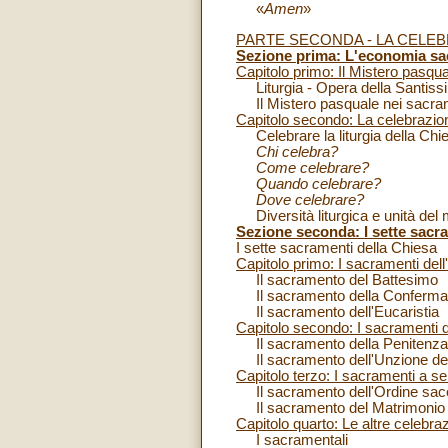
«
Amen
»
PARTE SECONDA - LA CELEB
Sezione prima: L'economia sa
Capitolo primo: Il Mistero pasqu
Liturgia - Opera della Santissi
Il Mistero pasquale nei sacram
Capitolo secondo: La celebrazio
Celebrare la liturgia della Chi
Chi celebra?
Come celebrare?
Quando celebrare?
Dove celebrare?
Diversità liturgica e unità del 
Sezione seconda: I sette sacr
I sette sacramenti della Chiesa
Capitolo primo: I sacramenti dell'
Il sacramento del Battesimo
Il sacramento della Conferma
Il sacramento dell'Eucaristia
Capitolo secondo: I sacramenti d
Il sacramento della Penitenza e
Il sacramento dell'Unzione deg
Capitolo terzo: I sacramenti a s
Il sacramento dell'Ordine sac
Il sacramento del Matrimonio
Capitolo quarto: Le altre celebraz
I sacramentali