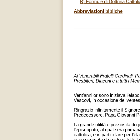
B) Formule di Dottrina Cattoli
Abbreviazioni bibliche
Ai Venerabili Fratelli Cardinali, 
Presbiteri, Diaconi e a tutti i Me
Vent’anni or sono iniziava l’elab
Vescovi, in occasione del ventes
Ringrazio infinitamente il Signo
Predecessore, Papa Giovanni Pao
La grande utilità e preziosità di
l’episcopato, al quale era primar
cattolica, e in particolare per l
esso riservata da parte di tutte