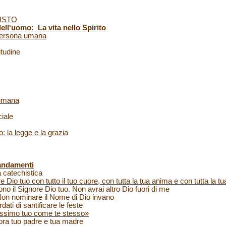
RISTO
ll'uomo: La vita nello Spirito
 persona umana
tudine
 umana
iale
: la legge e la grazia
andamenti
 catechistica
 Dio tuo con tutto il tuo cuore, con tutta la tua anima e con tutta la 
il Signore Dio tuo. Non avrai altro Dio fuori di me
 nominare il Nome di Dio invano
i di santificare le feste
ossimo tuo come te stesso»
a tuo padre e tua madre