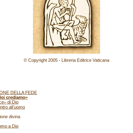
© Copyright 2005 - Libreria Editrice Vaticana
IONE DELLA FEDE
Noi crediamo»
ce
»
di Dio
ntro all'uomo
one divina
uomo a Dio