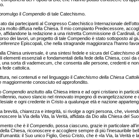
to.
promulgo il
Compendio
di tale Catechismo.
o dai partecipanti al Congresso Catechistico Internazionale dell’ottob
enza molto diffusa nella Chiesa. Il mio compianto Predecessore, accogl
e, affidandone la redazione a una ristretta Commissione di Cardinali, 
corso dei lavori, un progetto di tale Compendio è stato sottoposto al giud
 Conferenze Episcopali, che nella stragrande maggioranza l’hanno favo
alla Chiesa universale, è una sintesi fedele e sicura del
Catechismo de
gli elementi essenziali e fondamentali della fede della Chiesa, così da 
 una sorta di vademecum, che consenta alle persone, credenti e non,
 fede cattolica.
tura, nei contenuti e nel linguaggio il
Catechismo della Chiesa Cattoli
re maggiormente conosciuto ed approfondito.
to
Compendio
anzitutto alla Chiesa intera e ad ogni cristiano in partic
 millennio, nuovo slancio nel rinnovato impegno di evangelizzazione e 
lesiale e ogni credente in Cristo a qualunque età e nazione apparteng
ua brevità, chiarezza e integrità, si rivolge a ogni persona, che, vive
scere la Via della Vita, la Verità, affidata da Dio alla Chiesa del Suo 
umento che è il
Compendio
, possa ciascuno, grazie in particolare all’
della Chiesa, riconoscere e accogliere sempre di più l’inesauribile bell
l’umanità: il Suo unico Figlio, Gesù Cristo, che è «la Via, la Verità e l