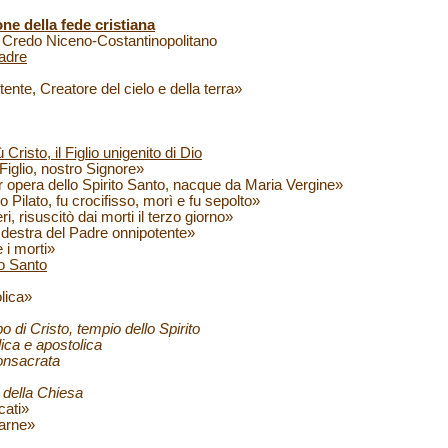
e della fede cristiana
 - Credo Niceno-Costantinopolitano
Padre
ente, Creatore del cielo e della terra»
risto, il Figlio unigenito di Dio
iglio, nostro Signore»
opera dello Spirito Santo, nacque da Maria Vergine»
ilato, fu crocifisso, morì e fu sepolto»
 risuscitò dai morti il terzo giorno»
 destra del Padre onnipotente»
 i morti»
to Santo
lica»
di Cristo, tempio dello Spirito
ca e apostolica
consacrata
della Chiesa
ati»
arne»