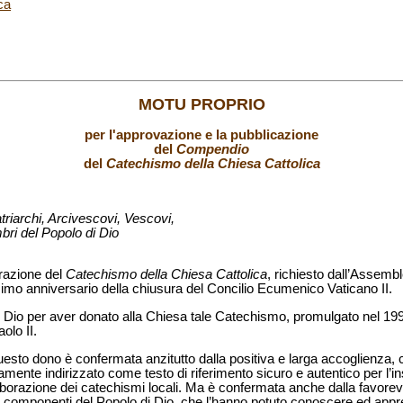
ca
MOTU PROPRIO
per l'approvazione e la pubblicazione
del
Compendio
del
Catechismo della Chiesa Cattolica
Patriarchi, Arcivescovi, Vescovi,
mbri del Popolo di Dio
orazione del
Catechismo della Chiesa Cattolica
, richiesto dall’Assembl
imo anniversario della chiusura del Concilio Ecumenico Vaticano II.
re Dio per aver donato alla Chiesa tale Catechismo, promulgato nel 1
lo II.
 questo dono è confermata anzitutto dalla positiva e larga accoglienza
iamente indirizzato come testo di riferimento sicuro e autentico per l’
’elaborazione dei catechismi locali. Ma è confermata anche dalla favor
 le componenti del Popolo di Dio, che l’hanno potuto conoscere ed appr