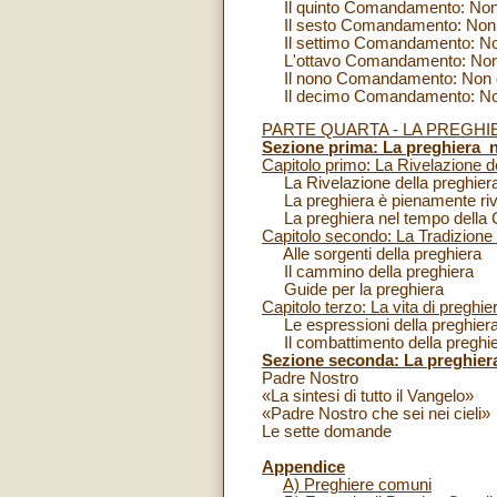
Il quinto Comandamento: Non
Il sesto Comandamento: Non c
Il settimo Comandamento: No
L'ottavo Comandamento: Non d
Il nono Comandamento: Non des
Il decimo Comandamento: Non d
PARTE QUARTA - LA PREGHI
Sezione prima: La preghiera ne
Capitolo primo: La Rivelazione d
La Rivelazione della preghiera
La preghiera è pienamente rive
La preghiera nel tempo della 
Capitolo secondo: La Tradizione 
Alle sorgenti della preghiera
Il cammino della preghiera
Guide per la preghiera
Capitolo terzo: La vita di preghie
Le espressioni della preghier
Il combattimento della pregh
Sezione seconda: La preghier
Padre Nostro
«La sintesi di tutto il Vangelo»
«Padre Nostro che sei nei cieli»
Le sette domande
Appendice
A) Preghiere comuni