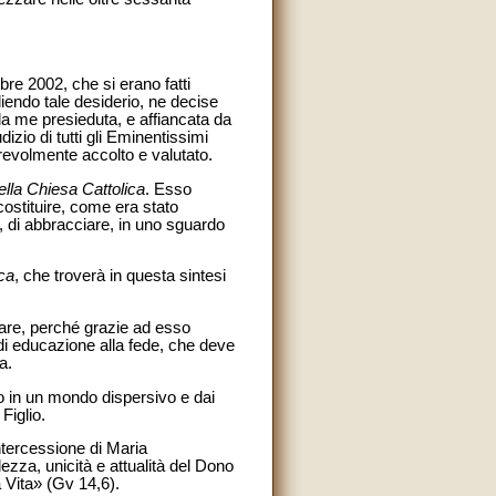
re 2002, che si erano fatti
iendo tale desiderio, ne decise
da me presieduta, e affiancata da
izio di tutti gli Eminentissimi
revolmente accolto e valutato.
lla Chiesa Cattolica
. Esso
costituire, come era stato
 di abbracciare, in uno sguardo
ca
, che troverà in questa sintesi
olare, perché grazie ad esso
di educazione alla fede, che deve
a.
ndo in un mondo dispersivo e dai
Figlio.
intercessione di Maria
ezza, unicità e attualità del Dono
a Vita» (Gv 14,6).