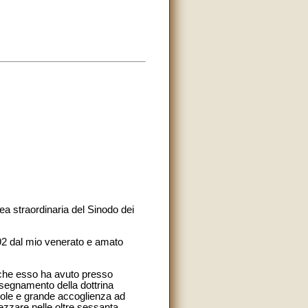
ea straordinaria del Sinodo dei
992 dal mio venerato e amato
, che esso ha avuto presso
insegnamento della dottrina
evole e grande accoglienza ad
ezzare nelle oltre sessanta