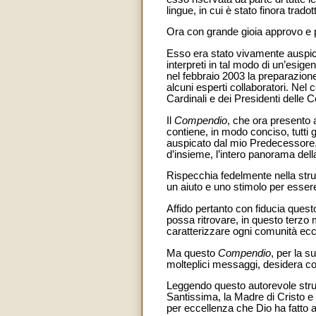
lingue, in cui è stato finora tradot
Ora con grande gioia approvo e 
Esso era stato vivamente auspicat
interpreti in tal modo di un’esig
nel febbraio 2003 la preparazion
alcuni esperti collaboratori. Nel 
Cardinali e dei Presidenti delle
Il
Compendio
, che ora presento 
contiene, in modo conciso, tutti 
auspicato dal mio Predecessore,
d’insieme, l’intero panorama della
Rispecchia fedelmente nella strut
un aiuto e uno stimolo per esse
Affido pertanto con fiducia ques
possa ritrovare, in questo terzo
caratterizzare ogni comunità ecc
Ma questo
Compendio
, per la s
molteplici messaggi, desidera cono
Leggendo questo autorevole str
Santissima, la Madre di Cristo e 
per eccellenza che Dio ha fatto al