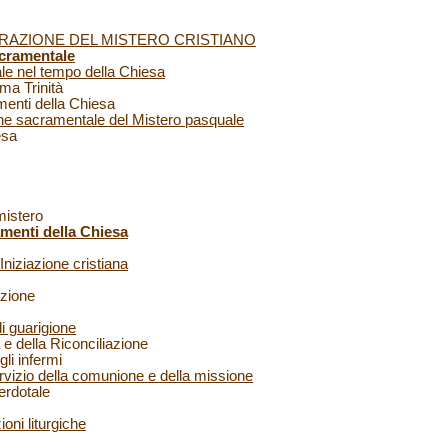
RAZIONE DEL MISTERO CRISTIANO
cramentale
ale nel tempo della Chiesa
ma Trinità
enti della Chiesa
ne sacramentale del Mistero pasquale
esa
mistero
amenti della Chiesa
Iniziazione cristiana
zione
i guarigione
 della Riconciliazione
li infermi
ervizio della comunione e della missione
erdotale
ioni liturgiche