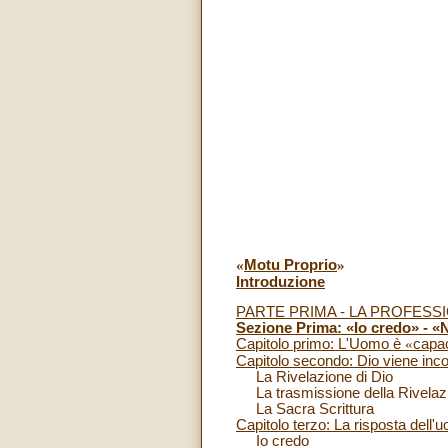
«
Motu Proprio
»
Introduzione
PARTE PRIMA - LA PROFESS
Sezione Prima: «Io credo» - «
Capitolo primo: L'Uomo è
«
capa
Capitolo secondo: Dio viene inco
La Rivelazione di Dio
La trasmissione della Rivelazi
La Sacra Scrittura
Capitolo terzo: La risposta dell'
Io credo