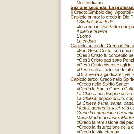
Noi crediamo
Sezione seconda: La profession
Il Credo: Simbolo degli Apostoli
Capitolo primo: Io credo in Dio 
I Simboli della fede
«Io credo in Dio Padre onnipot
Il cielo e la terra
L'uomo
La caduta
Capitolo secondo: Credo in Gesù C
«E in Gesù Cristo, suo unico F
«Gesù Cristo fu concepito per 
«Gesù Cristo patì sotto Ponzio P
«Gesù Cristo discese agli inferi,
«Gesù salì al cielo, siede alla
«Di là verrà a giudicare i vivi e
Capitolo terzo: Credo nello Spiri
«Credo nello Spirito Santo»
«Credo la Santa Chiesa Catto
La Chiesa nel disegno di Dio
La Chiesa: popolo di Dio, corpo 
La Chiesa è una, santa, cattoli
I fedeli: gerarchia, laici, vita 
Credo la comunione dei santi
Maria Madre di Cristo, Madre 
«Credo la remissione dei pecc
«Credo la risurrezione della c
«Credo la vita eterna»