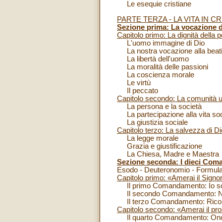
Le esequie cristiane
PARTE TERZA - LA VITA IN C
Sezione prima: La vocazione de
Capitolo primo: La dignità della
L'uomo immagine di Dio
La nostra vocazione alla beati
La libertà dell'uomo
La moralità delle passioni
La coscienza morale
Le virtù
Il peccato
Capitolo secondo: La comunità
La persona e la società
La partecipazione alla vita soc
La giustizia sociale
Capitolo terzo: La salvezza di Dio
La legge morale
Grazia e giustificazione
La Chiesa, Madre e Maestra
Sezione seconda: I dieci Com
Esodo - Deuteronomio - Formula
Capitolo primo: «Amerai il Signore
Il primo Comandamento: Io sono 
Il secondo Comandamento: Non
Il terzo Comandamento: Ricordat
Capitolo secondo: «Amerai il pr
Il quarto Comandamento: Onor