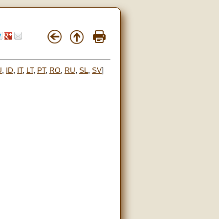
U
,
ID
,
IT
,
LT
,
PT
,
RO
,
RU
,
SL
,
SV
]