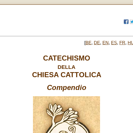
[
BE
,
DE
,
EN
,
ES
,
FR
,
H
CATECHISMO
DELLA
CHIESA CATTOLICA
Compendio