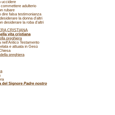
 uccidere
ommettere adulterio
n rubare
ire falsa testimonianza
iderare la donna d'altri
esiderare la roba d'altri
ERA CRISTIANA
lla vita cristiana
ella preghiera
 nell'Antico Testamento
lata e attuata in Gesù
Chiesa
della preghiera
ra
a
iera
a del Signore
Padre nostro