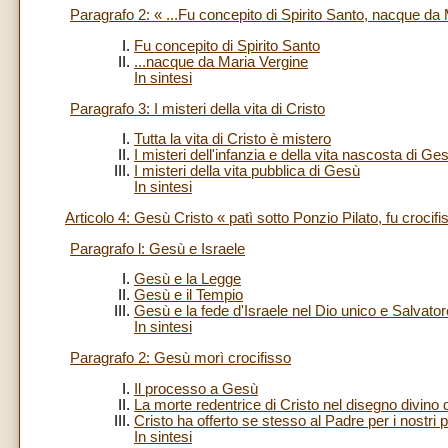
Paragrafo 2: « ...Fu concepito di Spirito Santo, nacque da
Fu concepito di Spirito Santo
...nacque da Maria Vergine
In sintesi
Paragrafo 3: I misteri della vita di Cristo
Tutta la vita di Cristo è mistero
I misteri dell'infanzia e della vita nascosta di Ge
I misteri della vita pubblica di Gesù
In sintesi
Articolo 4: Gesù Cristo « patì sotto Ponzio Pilato, fu crocifi
Paragrafo l: Gesù e Israele
Gesù e la Legge
Gesù e il Tempio
Gesù e la fede d'Israele nel Dio unico e Salvator
In sintesi
Paragrafo 2: Gesù morì crocifisso
Il processo a Gesù
La morte redentrice di Cristo nel disegno divino 
Cristo ha offerto se stesso al Padre per i nostri 
In sintesi