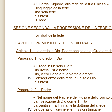
« Guarda, Signore, alla fede della tua Chiesa »
Il linguaggio della fede
Una sola fede
In sintesi
Il Credo
SEZIONE SECONDA: LA PROFESSIONE DELLA FEDE C
I Simboli della fede
CAPITOLO PRIMO: IO CREDO IN DIO PADRE
Articolo 1: « Io credo in Dio, Padre onnipotente, Creatore del
Paragrafo 1: Io credo in Dio
« Credo in un solo Dio »
Dio rivela il suo nome
Dio, « colui che è », è verità e amore
Conseguenze della fede in un solo Dio
In sintesi
Paragrafo 2: Il Padre
« Nel nome del Padre e del Figlio e dello Spirito
La rivelazione di Dio come Trinità
La Santissima Trinità nella dottrina della fede
Le operazioni divine e le missioni trinitarie