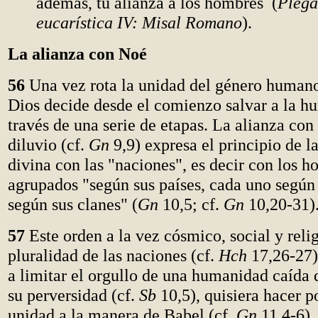
además, tu alianza a los hombres (
Plega
eucarística IV: Misal Romano
).
La alianza con Noé
56
Una vez rota la unidad del género humano
Dios decide desde el comienzo salvar a la h
través de una serie de etapas. La alianza co
diluvio (cf.
Gn
9,9) expresa el principio de 
divina con las "naciones", es decir con los 
agrupados "según sus países, cada uno según 
según sus clanes" (
Gn
10,5; cf.
Gn
10,20-31)
57
Este orden a la vez cósmico, social y relig
pluralidad de las naciones (cf.
Hch
17,26-27),
a limitar el orgullo de una humanidad caída
su perversidad (cf.
Sb
10,5), quisiera hacer p
unidad a la manera de Babel (cf.
Gn
11,4-6).