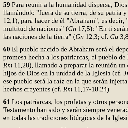
59
Para reunir a la humanidad dispersa, Dios
llamándolo "fuera de su tierra, de su patria y
12,1), para hacer de él "Abraham", es decir, 
multitud de naciones" (
Gn
17,5): "En ti será
las naciones de la tierra" (
Gn
12,3; cf.
Ga
3,8
60
El pueblo nacido de Abraham será el depos
promesa hecha a los patriarcas, el pueblo de l
Rm
11,28), llamado a preparar la reunión un 
hijos de Dios en la unidad de la Iglesia (cf.
J
ese pueblo será la raíz en la que serán injert
hechos creyentes (cf.
Rm
11,17-18.24).
61
Los patriarcas, los profetas y otros perso
Testamento han sido y serán siempre venera
en todas las tradiciones litúrgicas de la Iglesi