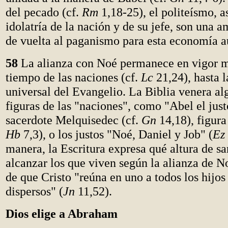
del pecado (cf.
Rm
1,18-25), el politeísmo, a
idolatría de la nación y de su jefe, son una 
de vuelta al paganismo para esta economía aú
58
La alianza con Noé permanece en vigor mi
tiempo de las naciones (cf.
Lc
21,24), hasta 
universal del Evangelio. La Biblia venera al
figuras de las "naciones", como "Abel el justo
sacerdote Melquisedec (cf.
Gn
14,18), figura 
Hb
7,3), o los justos "Noé, Daniel y Job" (
Ez
manera, la Escritura expresa qué altura de s
alcanzar los que viven según la alianza de N
de que Cristo "reúna en uno a todos los hijos
dispersos" (
Jn
11,52).
Dios elige a Abraham