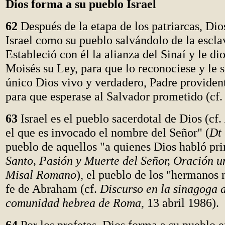
Dios forma a su pueblo Israel
62
Después de la etapa de los patriarcas, Dio
Israel como su pueblo salvándolo de la escla
Estableció con él la alianza del Sinaí y le d
Moisés su Ley, para que lo reconociese y le 
único Dios vivo y verdadero, Padre provident
para que esperase al Salvador prometido (cf
63
Israel es el pueblo sacerdotal de Dios (cf.
el que es invocado el nombre del Señor" (
Dt
pueblo de aquellos "a quienes Dios habló pr
Santo, Pasión y Muerte del Señor, Oración un
Misal Romano
), el pueblo de los "hermanos 
fe de Abraham (cf.
Discurso en la sinagoga a
comunidad hebrea de Roma
, 13 abril 1986).
64
Por los profetas, Dios forma a su pueblo e