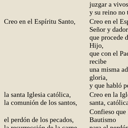
juzgar a vivo
y su reino no 
Creo en el Espíritu Santo,
Creo en el Esp
Señor y dador
que procede d
Hijo,
que con el Pa
recibe
una misma ad
gloria,
y que habló po
l
a santa Iglesia católica,
Creo en la Igl
la comunión de los santos,
santa, católic
Confieso que 
el perdón de los pecados,
Bautismo
la resurrección de la carne
para el perdó