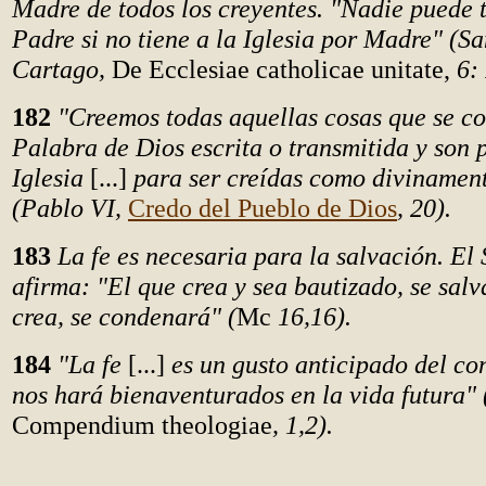
Madre de todos los creyentes. "Nadie puede 
Padre si no tiene a la Iglesia por Madre" (S
Cartago,
De Ecclesiae catholicae unitate,
6: 
182
"Creemos todas aquellas cosas que se co
Palabra de Dios escrita o transmitida y son 
Iglesia
[...]
para ser creídas como divinament
(Pablo VI,
Credo del Pueblo de Dios
, 20).
183
La fe es necesaria para la salvación. El
afirma: "El que crea y sea bautizado, se salv
crea, se condenará" (
Mc
16,16).
184
"La fe
[...]
es un gusto anticipado del co
nos hará bienaventurados en la vida futura" 
Compendium theologiae
, 1,2).