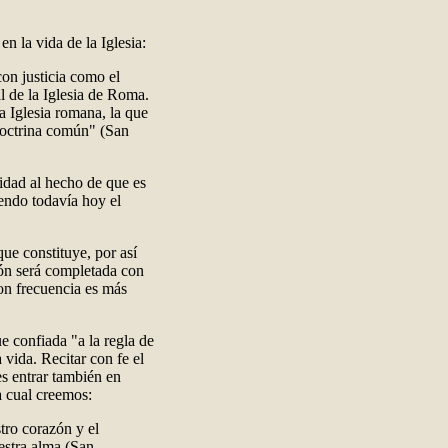
n la vida de la Iglesia:
con justicia como el
l de la Iglesia de Roma.
a Iglesia romana, la que
 doctrina común" (San
idad al hecho de que es
endo todavía hoy el
que constituye, por así
ión será completada con
on frecuencia es más
 confiada "a la regla de
 vida. Recitar con fe el
s entrar también en
a cual creemos:
stro corazón y el
uestra alma (San