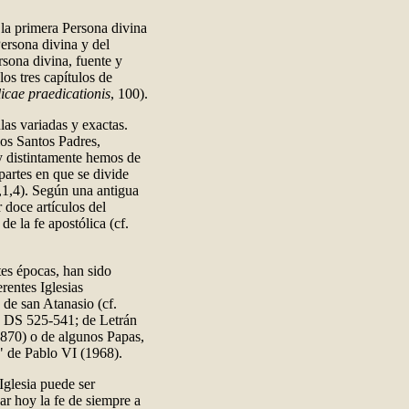
 la primera Persona divina
Persona divina y del
rsona divina, fuente y
los tres capítulos de
icae praedicationis
, 100).
las variadas y exactas.
los Santos Padres,
y distintamente hemos de
 partes en que se divide
1,1,4). Según una antigua
 doce artículos del
e la fe apostólica (cf.
tes épocas, han sido
rentes Iglesias
 de san Atanasio (cf.
I: DS 525-541; de Letrán
870) o de algunos Papas,
" de Pablo VI (1968).
Iglesia puede ser
r hoy la fe de siempre a