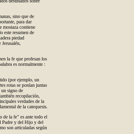
ados destinados sobre
umanas, sino que de
portante, para dar
de mostaza contiene
o este resumen de
dadera piedad
 Jerusalén,
men la fe que profesan los
 palabra es normalmente :
tido (por ejemplo, un
tes rotas se ponían juntas
, un signo de
 también recopilación,
rincipales verdades de la
damental de la catequesis.
de la fe" es ante todo el
 Padre y del Hijo y del
smo son articuladas según