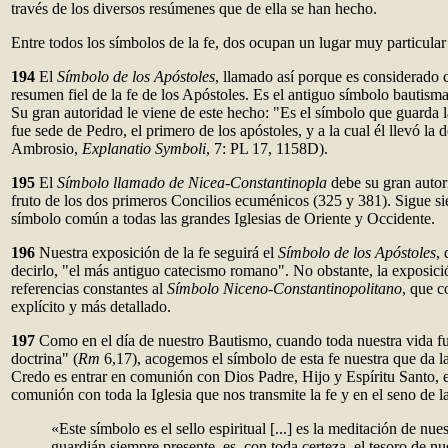
través de los diversos resúmenes que de ella se han hecho.
Entre todos los símbolos de la fe, dos ocupan un lugar muy particular e
194
El
Símbolo de los Apóstoles
, llamado así porque es considerado 
resumen fiel de la fe de los Apóstoles. Es el antiguo símbolo bautisma
Su gran autoridad le viene de este hecho: "Es el símbolo que guarda l
fue sede de Pedro, el primero de los apóstoles, y a la cual él llevó la
Ambrosio,
Explanatio Symboli
, 7: PL 17, 1158D).
195
El
Símbolo llamado de Nicea-Constantinopla
debe su gran autor
fruto de los dos primeros Concilios ecuménicos (325 y 381). Sigue si
símbolo común a todas las grandes Iglesias de Oriente y Occidente.
196
Nuestra exposición de la fe seguirá el
Símbolo de los Apóstoles
, 
decirlo, "el más antiguo catecismo romano". No obstante, la exposic
referencias constantes al
Símbolo Niceno-Constantinopolitano
, que c
explícito y más detallado.
197
Como en el día de nuestro Bautismo, cuando toda nuestra vida fue
doctrina" (
Rm
6,17), acogemos el símbolo de esta fe nuestra que da la
Credo es entrar en comunión con Dios Padre, Hijo y Espíritu Santo, e
comunión con toda la Iglesia que nos transmite la fe y en el seno de l
«Este símbolo es el sello espiritual [...] es la meditación de nue
guardián siempre presente, es, con toda certeza, el tesoro de n