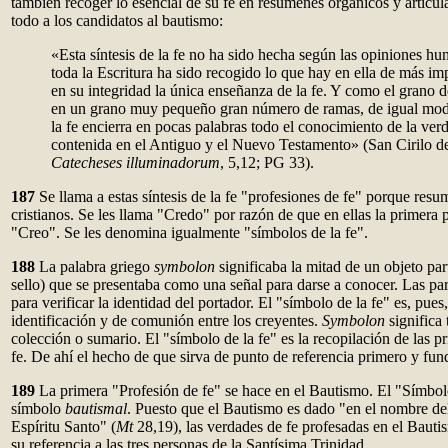
también recoger lo esencial de su fe en resúmenes orgánicos y articul
todo a los candidatos al bautismo:
«Esta síntesis de la fe no ha sido hecha según las opiniones h
toda la Escritura ha sido recogido lo que hay en ella de más im
en su integridad la única enseñanza de la fe. Y como el grano 
en un grano muy pequeño gran número de ramas, de igual mod
la fe encierra en pocas palabras todo el conocimiento de la ver
contenida en el Antiguo y el Nuevo Testamento» (San Cirilo de
Catecheses illuminadorum
, 5,12; PG 33).
187
Se llama a estas síntesis de la fe "profesiones de fe" porque resu
cristianos. Se les llama "Credo" por razón de que en ellas la primera
"Creo". Se les denomina igualmente "símbolos de la fe".
188
La palabra griego
symbolon
significaba la mitad de un objeto par
sello) que se presentaba como una señal para darse a conocer. Las par
para verificar la identidad del portador. El "símbolo de la fe" es, pues
identificación y de comunión entre los creyentes.
Symbolon
significa
colección o sumario. El "símbolo de la fe" es la recopilación de las p
fe. De ahí el hecho de que sirva de punto de referencia primero y fun
189
La primera "Profesión de fe" se hace en el Bautismo. El "Símbolo 
símbolo
bautismal
. Puesto que el Bautismo es dado "en el nombre del
Espíritu Santo" (
Mt
28,19), las verdades de fe profesadas en el Bauti
su referencia a las tres personas de la Santísima Trinidad.