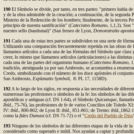
190
El Símbolo se divide, por tanto, en tres partes: "primero habla de
y de la obra admirable de la creación; a continuación, de la segunda 
Misterio de la Redención de los hombres; finalmente, de la tercera Pe
principio de nuestra santificación" (
Catecismo Romano
, 1,1,3). Son "
nuestro sello (bautismal)" (San Ireneo de Lyon,
Demonstratio apostol
191
Cada una de estas tres partes se subdividen en una serie de fórmu
Utilizando una comparación frecuentemente repetida en las obras de 
llamamos artículos a cada una de las fórmulas del Símbolo que clara 
creer, lo mismo que llamamos artículos (articulaciones) a las distintas
cada una de las partes del organismo humano (
Catecismo Romano
, 
tradición, atestiguada ya por san Ambrosio, se acostumbra a enumerar
Credo, simbolizando con el número de los doce apóstoles el conjunto d
San Ambrosio,
Explanatio Symboli
, 8: PL 17, 1158D).
192
A lo largo de los siglos, en respuesta a las necesidades de diferen
numerosas las profesiones o símbolos de la fe: los símbolos de las dife
apostólicas y antiguas (cf. DS 1-64), el Símbolo
Quicumque
, llamado
Ibíd.
, 75-76), las profesiones de fe de varios Concilios (de Toledo X
IV:
ibíd.
, 800-802; de Lyon II:
ibíd.,
851-861; de Trento:
ibíd.,
1862-1
como la
fides Damasi
(cf. DS 71-72) o el "
Credo del Pueblo de Dios
193
Ninguno de los símbolos de las diferentes etapas de la vida de la 
considerado como superado e inútil. Nos ayudan a captar y profundiza