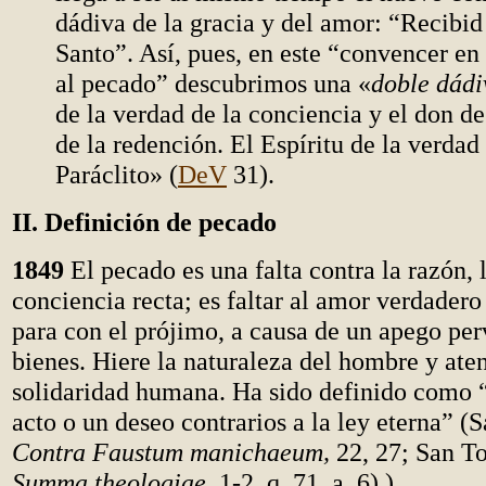
dádiva de la gracia y del amor: “Recibid 
Santo”. Así, pues, en este “convencer en 
al pecado” descubrimos una «
doble dádi
de la verdad de la conciencia y el don de
de la redención. El Espíritu de la verdad 
Paráclito» (
DeV
31).
II. Definición de pecado
1849
El pecado es una falta contra la razón, 
conciencia recta; es faltar al amor verdadero
para con el prójimo, a causa de un apego per
bienes. Hiere la naturaleza del hombre y aten
solidaridad humana. Ha sido definido como 
acto o un deseo contrarios a la ley eterna” (
Contra Faustum manichaeum,
22, 27; San T
Summa theologiae
, 1-2, q. 71, a. 6) )