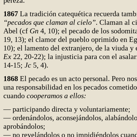
pereza.
1867
La tradición catequética recuerda tamb
“pecados que claman al cielo”
. Claman al ci
Abel (cf
Gn
4, 10); el pecado de los sodomit
19, 13); el clamor del pueblo oprimido en Eg
10); el lamento del extranjero, de la viuda y 
Ex
22, 20-22); la injusticia para con el asala
14-15;
Jc
5, 4).
1868
El pecado es un acto personal. Pero no
una responsabilidad en los pecados cometido
cuando
cooperamos a ellos:
— participando directa y voluntariamente;
— ordenándolos, aconsejándolos, alabándolo
aprobándolos;
— no revelándolos o no impidiéndolos cuand