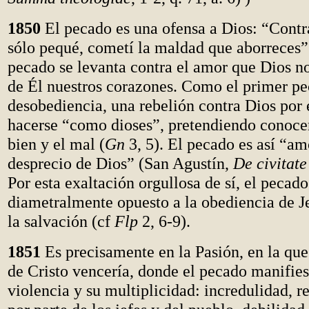
1850
El pecado es una ofensa a Dios: “Contra 
sólo pequé, cometí la maldad que aborreces”
pecado se levanta contra el amor que Dios no
de Él nuestros corazones. Como el primer pe
desobediencia, una rebelión contra Dios por 
hacerse “como dioses”, pretendiendo conocer
bien y el mal (
Gn
3, 5). El pecado es así “amo
desprecio de Dios” (San Agustín,
De civitate
Por esta exaltación orgullosa de sí, el pecado
diametralmente opuesto a la obediencia de Je
la salvación (cf
Flp
2, 6-9).
1851
Es precisamente en la Pasión, en la que
de Cristo vencería, donde el pecado manifies
violencia y su multiplicidad: incredulidad, r