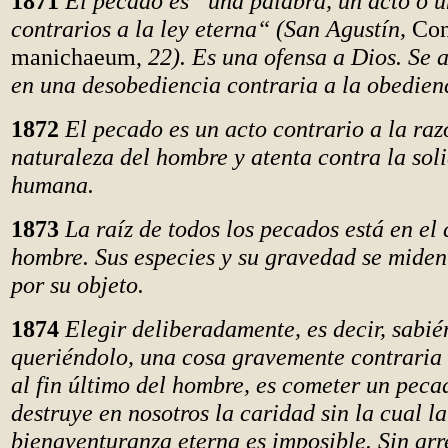
1871
El pecado es “una palabra, un acto o 
contrarios a la ley eterna“ (San Agustín,
Con
manichaeum,
22). Es una ofensa a Dios. Se 
en una desobediencia contraria a la obedienc
1872
El pecado es un acto contrario a la raz
naturaleza del hombre y atenta contra la sol
humana.
1873
La raíz de todos los pecados está en el
hombre. Sus especies y su gravedad se miden
por su objeto.
1874
Elegir deliberadamente, es decir, sabié
queriéndolo, una cosa gravemente contraria a
al fin último del hombre, es cometer un peca
destruye en nosotros la caridad sin la cual la
bienaventuranza eterna es imposible. Sin arr