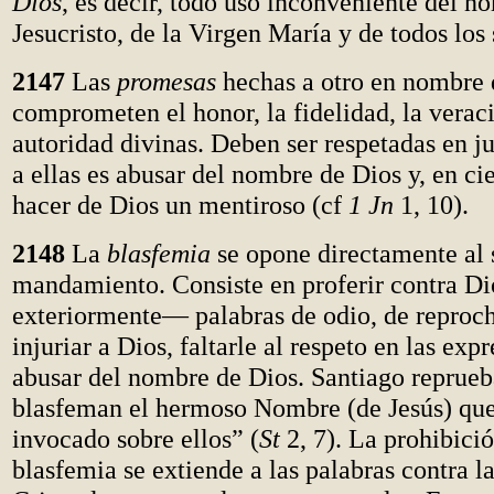
Dios
, es decir, todo uso inconveniente del n
Jesucristo, de la Virgen María y de todos los 
2147
Las
promesas
hechas a otro en nombre 
comprometen el honor, la fidelidad, la verac
autoridad divinas. Deben ser respetadas en jus
a ellas es abusar del nombre de Dios y, en ci
hacer de Dios un mentiroso (cf
1 Jn
1, 10).
2148
La
blasfemia
se opone directamente al
mandamiento. Consiste en proferir contra Di
exteriormente— palabras de odio, de reproch
injuriar a Dios, faltarle al respeto en las exp
abusar del nombre de Dios. Santiago reprueb
blasfeman el hermoso Nombre (de Jesús) que
invocado sobre ellos” (
St
2, 7). La prohibició
blasfemia se extiende a las palabras contra la