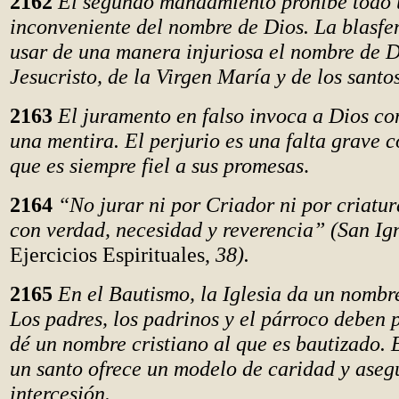
2162
El segundo mandamiento prohíbe todo 
inconveniente del nombre de Dios. La blasfe
usar de una manera injuriosa el nombre de D
Jesucristo, de la Virgen María y de los santos
2163
El juramento en falso invoca a Dios co
una mentira. El perjurio es una falta grave c
que es siempre fiel a sus promesas
.
2164
“No jurar ni por Criador ni por criatura
con verdad, necesidad y reverencia” (San Ig
Ejercicios Espirituales,
38).
2165
En el Bautismo, la Iglesia da un nombre
Los padres, los padrinos y el párroco deben 
dé un nombre cristiano al que es bautizado. 
un santo ofrece un modelo de caridad y aseg
intercesión.