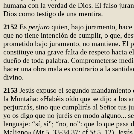
humana con la verdad de Dios. El falso jura
Dios como testigo de una mentira.
2152
Es
perjuro
quien, bajo juramento, hace
que no tiene intención de cumplir, o que, de
prometido bajo juramento, no mantiene. El p
constituye una grave falta de respeto hacia e
dueño de toda palabra. Comprometerse medi
hacer una obra mala es contrario a la santid
divino.
2153
Jesús expuso el segundo mandamiento 
la Montaña: «Habéis oído que se dijo a los a
perjurarás, sino que cumplirás al Señor tus 
yo os digo que no juréis en modo alguno... s
lenguaje: “sí, sí”; “no, no”: que lo que pasa 
Maligno» (
Mt
5, 33-34.37; cf
St
5, 12). Jesús