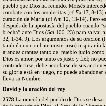
pueblo que Dios ha reunido. Moisés intercede
combate con los amalecitas (cf
Ex
17, 8-13) 
curación de María (cf
Nm
12, 13-14). Pero es
después de la apostasía del pueblo cuando “s
brecha” ante Dios (
Sal
106, 23) para salvar a
32, 1-34, 9). Los argumentos de su oración (l
también un combate misterioso) inspirarán la
grandes orantes tanto del pueblo judío como d
Dios es amor, por tanto es justo y fiel; no pu
contradecirse, debe acordarse de sus accione
su gloria está en juego, no puede abandonar 
lleva su Nombre.
David y la oración del rey
2578
La oración del pueblo de Dios se desarr
de la morada de Dios, el Arca de la Alianza 