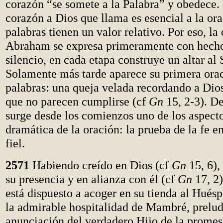
corazón “se somete a la Palabra” y obedece.
corazón a Dios que llama es esencial a la ora
palabras tienen un valor relativo. Por eso, la
Abraham se expresa primeramente con hech
silencio, en cada etapa construye un altar al 
Solamente más tarde aparece su primera ora
palabras: una queja velada recordando a Dio
que no parecen cumplirse (cf
Gn
15, 2-3). D
surge desde los comienzos uno de los aspecto
dramática de la oración: la prueba de la fe e
fiel.
2571
Habiendo creído en Dios (cf
Gn
15, 6),
su presencia y en alianza con él (cf
Gn
17, 2)
está dispuesto a acoger en su tienda al Huésp
la admirable hospitalidad de Mambré, prelud
anunciación del verdadero Hijo de la promes