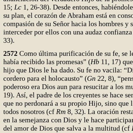
15;
Lc
1, 26-38). Desde entonces, habiéndole
su plan, el corazón de Abraham está en cons
compasión de su Señor hacia los hombres y s
interceder por ellos con una audaz confianza
33).
2572
Como última purificación de su fe, se l
había recibido las promesas” (
Hb
11, 17) que
hijo que Dios le ha dado. Su fe no vacila: “D
cordero para el holocausto” (
Gn
22, 8), “pen
poderoso era Dios aun para resucitar a los mu
19). Así, el padre de los creyentes se hace s
que no perdonará a su propio Hijo, sino que 
todos nosotros (cf
Rm
8, 32). La oración res
en la semejanza con Dios y le hace participar
del amor de Dios que salva a la multitud (cf