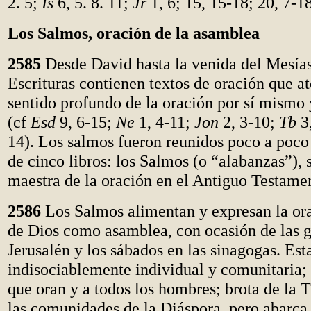
2. 5;
Is
6, 5. 8. 11;
Jr
1, 6; 15, 15-18; 20, 7-18
Los Salmos, oración de la asamblea
2585
Desde David hasta la venida del Mesías
Escrituras contienen textos de oración que at
sentido profundo de la oración por sí mismo
(cf
Esd
9, 6-15;
Ne
1, 4-11;
Jon
2, 3-10;
Tb
3
14). Los salmos fueron reunidos poco a poco
de cinco libros: los Salmos (o “alabanzas”), 
maestra de la oración en el Antiguo Testame
2586
Los Salmos alimentan y expresan la or
de Dios como asamblea, con ocasión de las g
Jerusalén y los sábados en las sinagogas. Est
indisociablemente individual y comunitaria; 
que oran y a todos los hombres; brota de la T
las comunidades de la Diáspora, pero abarca 