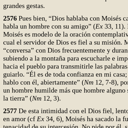
grandes gestas.
2576
Pues bien, “Dios hablaba con Moisés ca
habla un hombre con su amigo” (
Ex
33, 11).
Moisés es modelo de la oración contemplativ
cual el servidor de Dios es fiel a su misión. 
“conversa” con Dios frecuentemente y durant
subiendo a la montaña para escucharle e imp
hacia el pueblo para transmitirle las palabras
guiarlo. “Él es de toda confianza en mi casa
hablo con él, abiertamente” (
Nm
12, 7-8), p
un hombre humilde más que hombre alguno s
la tierra” (
Nm
12, 3).
2577
De esta intimidad con el Dios fiel, lento
en amor (cf
Ex
34, 6), Moisés ha sacado la fu
tenacidad de su intercesión. No pide por él, s