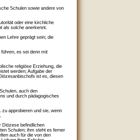
nische Schulen sowie andere von
orität oder eine kirchliche
nt als solche anerkennt.
en Lehre geprägt sein; die
 führen, es sei denn mit
lische religiöse Erziehung, die
eistet werden; Aufgabe der
Diözesanbischofs ist es, diesen
n Schulen, auch den
ebens und durch pädagogisches
. zu approbieren und sie, wenn
.
r Diözese befindlichen
ten Schulen; ihm steht es ferner
lten auch für die von den