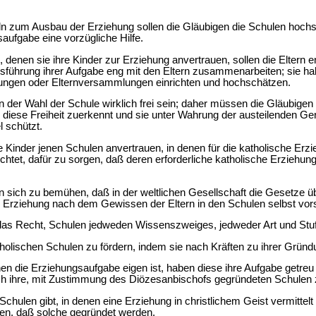
ln zum Ausbau der Erziehung sollen die Gläubigen die Schulen hochsch
saufgabe eine vorzügliche Hilfe.
, denen sie ihre Kinder zur Erziehung anvertrauen, sollen die Elter
usführung ihrer Aufgabe eng mit den Eltern zusammenarbeiten; sie hab
igungen oder Elternversammlungen einrichten und hochschätzen.
 der Wahl der Schule wirklich frei sein; daher müssen die Gläubigen
n diese Freiheit zuerkennt und sie unter Wahrung der austeilenden Ge
 schützt.
e Kinder jenen Schulen anvertrauen, in denen für die katholische Erz
lichtet, dafür zu sorgen, daß deren erforderliche katholische Erziehu
sich zu bemühen, daß in der weltlichen Gesellschaft die Gesetze üb
che Erziehung nach dem Gewissen der Eltern in den Schulen selbst vor
das Recht, Schulen jedweden Wissenszweiges, jedweder Art und Stuf
tholischen Schulen zu fördern, indem sie nach Kräften zu ihrer Gründ
en die Erziehungsaufgabe eigen ist, haben diese ihre Aufgabe getreu
ch ihre, mit Zustimmung des Diözesanbischofs gegründeten Schulen
hulen gibt, in denen eine Erziehung in christlichem Geist vermittelt 
gen, daß solche gegründet werden.