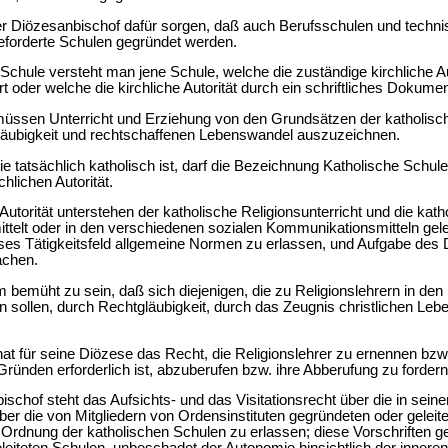
 der Diözesanbischof dafür sorgen, daß auch Berufsschulen und tech
eforderte Schulen gegründet werden.
Schule versteht man jene Schule, welche die zuständige kirchliche Aut
hrt oder welche die kirchliche Autorität durch ein schriftliches Dokume
 müssen Unterricht und Erziehung von den Grundsätzen der katholisch
läubigkeit und rechtschaffenen Lebenswandel auszuzeichnen.
ie tatsächlich katholisch ist, darf die Bezeichnung Katholische Schule
hlichen Autorität.
utorität unterstehen der katholische Religionsunterricht und die katho
mittelt oder in den verschiedenen sozialen Kommunikationsmitteln gel
ieses Tätigkeitsfeld allgemeine Normen zu erlassen, und Aufgabe des 
achen.
m bemüht zu sein, daß sich diejenigen, die zu Religionslehrern in de
den sollen, durch Rechtgläubigkeit, durch das Zeugnis christlichen L
at für seine Diözese das Recht, die Religionslehrer zu ernennen bzw
 Gründen erforderlich ist, abzuberufen bzw. ihre Abberufung zu fordern
chof steht das Aufsichts- und das Visitationsrecht über die in seine
er die von Mitgliedern von Ordensinstituten gegründeten oder geleite
 Ordnung der katholischen Schulen zu erlassen; diese Vorschriften ge