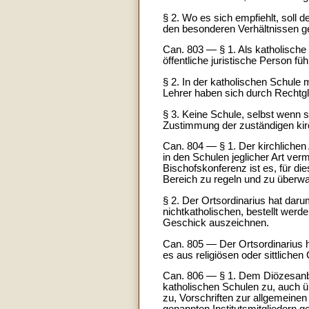
§ 2. Wo es sich empfiehlt, soll
den besonderen Verhältnissen g
Can. 803 — § 1. Als katholische 
öffentliche juristische Person fü
§ 2. In der katholischen Schule
Lehrer haben sich durch Rechtg
§ 3. Keine Schule, selbst wenn s
Zustimmung der zuständigen kirc
Can. 804 — § 1. Der kirchlichen A
in den Schulen jeglicher Art ver
Bischofskonferenz ist es, für d
Bereich zu regeln und zu überw
§ 2. Der Ortsordinarius hat daru
nichtkatholischen, bestellt wer
Geschick auszeichnen.
Can. 805 — Der Ortsordinarius h
es aus religiösen oder sittlichen
Can. 806 — § 1. Dem Diözesanbis
katholischen Schulen zu, auch üb
zu, Vorschriften zur allgemeinen