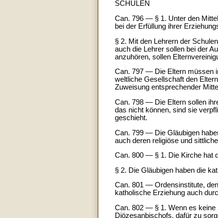
SCHULEN
Can. 796 — § 1. Unter den Mitte
bei der Erfüllung ihrer Erziehung
§ 2. Mit den Lehrern der Schulen
auch die Lehrer sollen bei der A
anzuhören, sollen Elternverein
Can. 797 — Die Eltern müssen in
weltliche Gesellschaft den Elter
Zuweisung entsprechender Mittel
Can. 798 — Die Eltern sollen ihr
das nicht können, sind sie verpf
geschieht.
Can. 799 — Die Gläubigen haben 
auch deren religiöse und sittli
Can. 800 — § 1. Die Kirche hat 
§ 2. Die Gläubigen haben die ka
Can. 801 — Ordensinstitute, den
katholische Erziehung auch dur
Can. 802 — § 1. Wenn es keine Sc
Diözesanbischofs, dafür zu sor