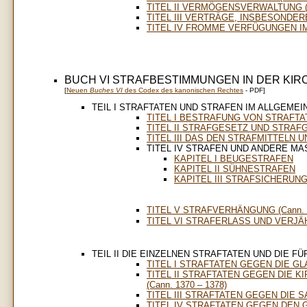
TITEL II VERMÖGENSVERWALTUNG (Ca
TITEL III VERTRÄGE, INSBESONDERE
TITEL IV FROMME VERFÜGUNGEN IM
BUCH VI STRAFBESTIMMUNGEN IN DER KIR
[
Neuen
Buches VI
des Codex des kanonischen Rechtes
- PDF]
TEIL I STRAFTATEN UND STRAFEN IM ALLGEMEI
TITEL I BESTRAFUNG VON STRAFTATE
TITEL II STRAFGESETZ UND STRAFGE
TITEL III DAS DEN STRAFMITTELN U
TITEL IV STRAFEN UND ANDERE MAS
KAPITEL I BEUGESTRAFEN
KAPITEL II SÜHNESTRAFEN
KAPITEL III STRAFSICHERUN
TITEL V STRAFVERHÄNGUNG (Cann. 1
TITEL VI STRAFERLASS UND VERJÄH
TEIL II DIE EINZELNEN STRAFTATEN UND DIE 
TITEL I STRAFTATEN GEGEN DIE GLA
TITEL II STRAFTATEN GEGEN DIE 
(Cann. 1370 – 1378)
TITEL III STRAFTATEN GEGEN DIE S
TITEL IV STRAFTATEN GEGEN DEN G