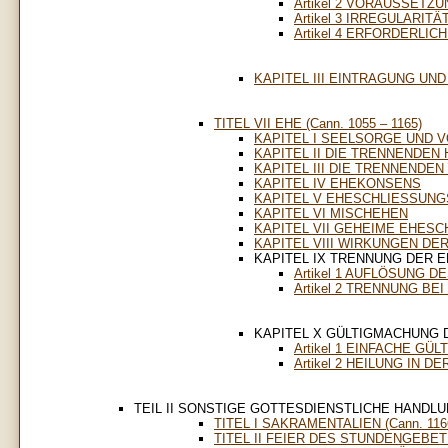
Artikel 2 VORAUSSET
Artikel 3 IRREGULARI
Artikel 4 ERFORDERLI
KAPITEL III EINTRAGUNG U
TITEL VII EHE (Cann. 1055 – 1165)
KAPITEL I SEELSORGE UND 
KAPITEL II DIE TRENNENDEN
KAPITEL III DIE TRENNENDEN
KAPITEL IV EHEKONSENS
KAPITEL V EHESCHLIESSUN
KAPITEL VI MISCHEHEN
KAPITEL VII GEHEIME EHES
KAPITEL VIII WIRKUNGEN DE
KAPITEL IX TRENNUNG DER 
Artikel 1 AUFLÖSUNG 
Artikel 2 TRENNUNG B
KAPITEL X GÜLTIGMACHUNG 
Artikel 1 EINFACHE GÜ
Artikel 2 HEILUNG IN D
TEIL II SONSTIGE GOTTESDIENSTLICHE HANDL
TITEL I SAKRAMENTALIEN (Cann. 1166
TITEL II FEIER DES STUNDENGEBETES