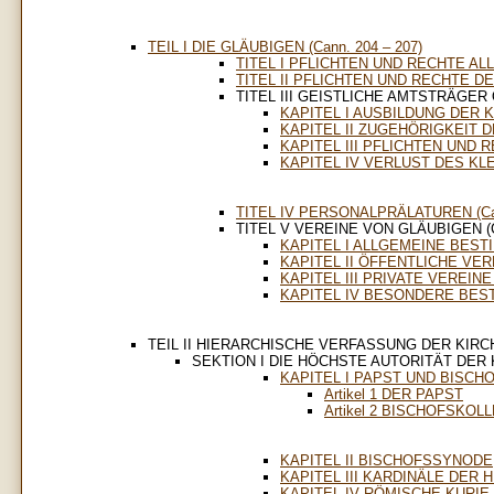
TEIL I DIE GLÄUBIGEN (Cann. 204 – 207)
TITEL I PFLICHTEN UND RECHTE ALLE
TITEL II PFLICHTEN UND RECHTE DER 
TITEL III GEISTLICHE AMTSTRÄGER O
KAPITEL I AUSBILDUNG DER 
KAPITEL II ZUGEHÖRIGKEIT 
KAPITEL III PFLICHTEN UND 
KAPITEL IV VERLUST DES KL
TITEL IV PERSONALPRÄLATUREN (Can
TITEL V VEREINE VON GLÄUBIGEN (Ca
KAPITEL I ALLGEMEINE BES
KAPITEL II ÖFFENTLICHE VE
KAPITEL III PRIVATE VEREIN
KAPITEL IV BESONDERE BES
TEIL II HIERARCHISCHE VERFASSUNG DER KIRC
SEKTION I DIE HÖCHSTE AUTORITÄT DER KI
KAPITEL I PAPST UND BISC
Artikel 1 DER PAPST
Artikel 2 BISCHOFSKOL
KAPITEL II BISCHOFSSYNODE
KAPITEL III KARDINÄLE DER
KAPITEL IV RÖMISCHE KURIE