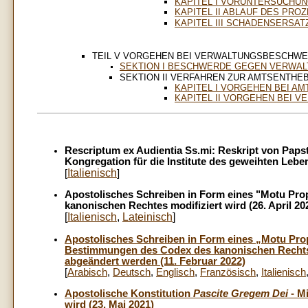
KAPITEL I VORUNTERSUCHU
KAPITEL II ABLAUF DES PRO
KAPITEL III SCHADENSERSA
TEIL V VORGEHEN BEI VERWALTUNGSBESCHWE
SEKTION I BESCHWERDE GEGEN VERWALTU
SEKTION II VERFAHREN ZUR AMTSENTHEB
KAPITEL I VORGEHEN BEI A
KAPITEL II VORGEHEN BEI 
Rescriptum ex Audientia Ss.mi: Reskript von Papst
Kongregation für die Institute des geweihten Leb
Italienisch
[
]
Apostolisches Schreiben in Form eines "Motu Prop
kanonischen Rechtes modifiziert wird (26. April 20
[
Italienisch
,
Lateinisch
]
Apostolisches Schreiben in Form eines „Motu Pro
Bestimmungen des Codex des kanonischen Rechts 
abgeändert werden (11. Februar 2022)
[
Arabisch
,
Deutsch
,
Englisch
,
Französisch
,
Italienisch
Apostolische Konstitution
Pascite Gregem Dei
- M
wird (23. Mai 2021)