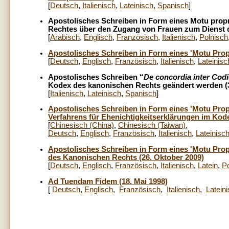
[
Deutsch
,
Italienisch
,
Lateinisch
,
Spanisch
]
Apostolisches Schreiben in Form eines Motu prop
Rechtes über den Zugang von Frauen zum Dienst d
[
Arabisch
,
Englisch
,
Französisch
,
Italienisch
,
Polnisch
Apostolisches Schreiben in Form eines 'Motu Prop
[
Deutsch
,
Englisch
,
Französisch
,
Italienisch
,
Lateinisc
Apostolisches Schreiben “
De concordia inter Cod
Kodex des kanonischen Rechts geändert werden (3
[
Italienisch
,
Lateinisch
,
Spanisch
]
Apostolisches Schreiben in Form eines 'Motu Prop
Verfahrens für Ehenichtigkeitserklärungen im Kod
[
Chinesisch (China)
,
Chinesisch (Taiwan)
,
Deutsch
,
Englisch
,
Französisch
,
Italienisch
,
Lateinisc
Apostolisches Schreiben in Form eines 'Motu Prop
des Kanonischen Rechts (26. Oktober 2009)
[
Deutsch
,
Englisch
,
Französisch
,
Italienisch
,
Latein
,
Po
Ad Tuendam Fidem (18. Mai 1998)
[
Deutsch
,
Englisch
,
Französisch
,
Italienisch
,
Latein