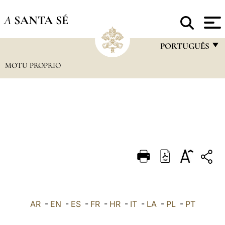
A
SANTA SÉ
PORTUGUÊS
MOTU PROPRIO
FRANÇAIS
ENGLISH
ITALIANO
PORTUGUÊS
ESPAÑOL
DEUTSCH
POLSKI
العربيّة
AR
-
EN
-
ES
-
FR
-
HR
-
IT
-
LA
-
PL
-
PT
中文