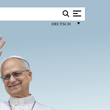
DEUTSCH
FRANÇAIS
ENGLISH
ITALIANO
PORTUGUÊS
ESPAÑOL
DEUTSCH
POLSKI
العربيّة