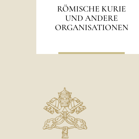
XVIII. Jahrhundert
T
RÖMISCHE KURIE
XVII. Jahrhundert
UND ANDERE
I
XVI. Jahrhundert
ORGANISATIONEN
XV. Jahrhundert
O
XIV. Jahrhundert
N
XIII. Jahrhundert
P
XII. Jahrhundert
Ä
XI. Jahrhundert
P
X. Jahrhundert
IX. Jahrhundert
S
VIII. Jahrhundert
T
VII. Jahrhundert
E
VI. Jahrhundert
V. Jahrhundert
IV. Jahrhundert