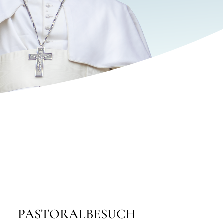
中文
LATINE
ALBESUCH