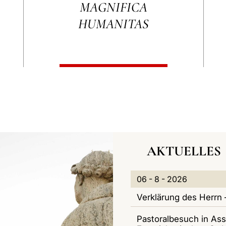
MAGNIFICA
DES H
VATERS
HUMANITAS
A
N
AKTUELLES
G
A
A
0
06 - 8 - 2026
G
V
K
6
Verklärung des Herrn 
I
I
T
-
Pastoralbesuch in Assi