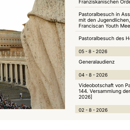
O
G
Franziskanischen Ord
U
8
R
A
Pastoralbesuch in Ass
E
-
mit den Jugendlichen,
N
Z
L
2
Franciscan Youth Mee
A
I
L
0
Pastoralbesuch des Hei
M
O
E
2
0
05 - 8 - 2026
E
N
S
6
5
Generalaudienz
N
E
-
0
04 - 8 - 2026
T
8
4
Videobotschaft von Pa
I
144. Versammlung der 
-
-
2026]
2
8
0
02 - 8 - 2026
0
-
2
Videobotschaft von Pa
2
Jugendtag in Ecuador 