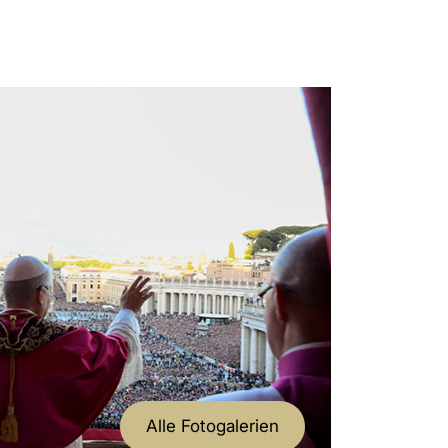
 [Ibarra, Ecuador - 31. Juli-2. August
pst Leo XIV. an die Teilnehmer des
u
e mit dem Papst“ - August 2026: Für
n den Städten
es der Vatikanstadt
 von Papst Leo XIV. mit den
 Jugendfestival „GO! FRANCISCAN
Alle Fotogalerien
 teilnehmen, Santa Maria degli