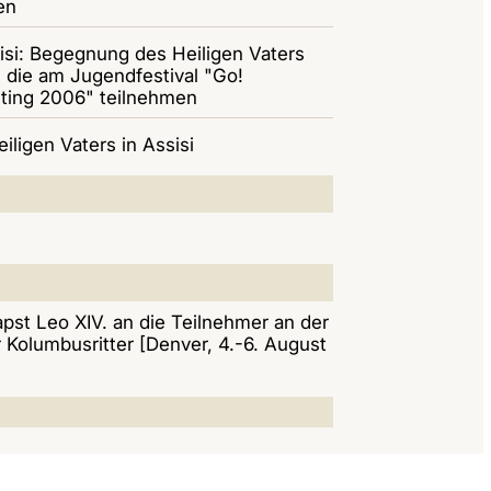
en
isi: Begegnung des Heiligen Vaters
 die am Jugendfestival "Go!
ting 2006" teilnehmen
ligen Vaters in Assisi
pst Leo XIV. an die Teilnehmer an der
Kolumbusritter [Denver, 4.-6. August
pst Leo XIV. zum 7. Nationalen
unter dem Leitwort: „Habt Mut! Ich