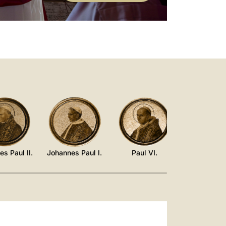
gust 2026]
betstreffen im Zeichen der
eschwisterlichkeit
s Paul II.
Johannes Paul I.
Paul VI.
Johannes X