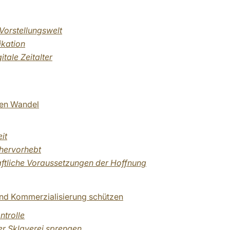
Vorstellungswelt
ikation
itale Zeitalter
len Wandel
it
 hervorhebt
aftliche Voraussetzungen der Hoffnung
 und Kommerzialisierung schützen
ntrolle
er Sklaverei sprengen