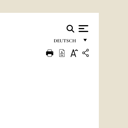
DEUTSCH
FRANÇAIS
ENGLISH
ITALIANO
PORTUGUÊS
ESPAÑOL
DEUTSCH
POLSKI