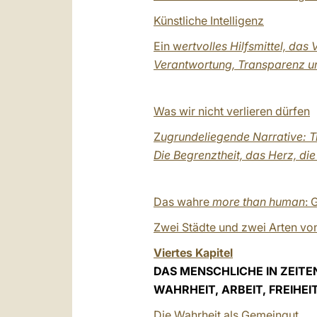
Künstliche Intelligenz
Ein w
ertvolles Hilfsmittel, das 
Verantwortung, Transparenz u
Was wir nicht verlieren dürfen
Z
ugrundeliegende Narrative:
Die Begrenztheit, das Herz, d
Das wahre
more than human
: 
Zwei Städte und zwei Arten vo
Viertes Kapitel
DAS MENSCHLICHE IN ZEIT
WAHRHEIT, ARBEIT, FREIHEI
Die Wahrheit als Gemeingut