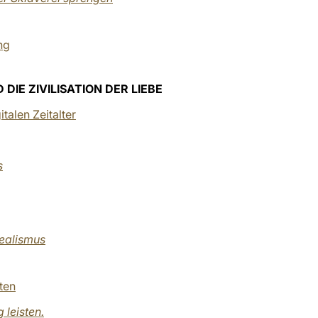
ng
DIE ZIVILISATION DER LIEBE
italen Zeitalter
s
Realismus
hten
 leisten.