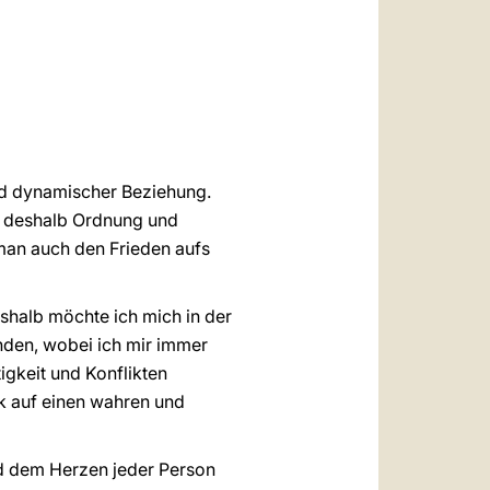
العربيّة
中文
LATINE
und dynamischer Beziehung.
rn deshalb Ordnung und
 man auch den Frieden aufs
eshalb möchte ich mich in der
nden, wobei ich mir immer
igkeit und Konflikten
ck auf einen wahren und
ind dem Herzen jeder Person