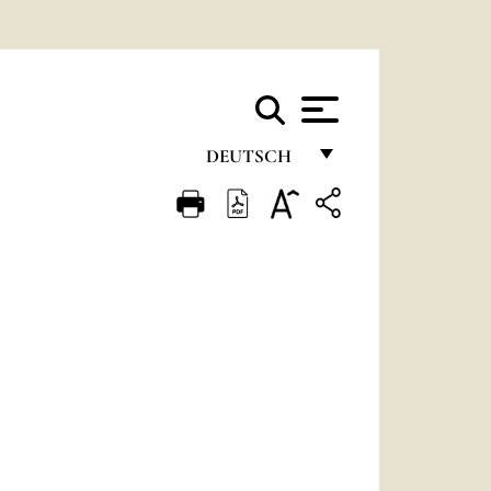
DEUTSCH
FRANÇAIS
ENGLISH
ITALIANO
PORTUGUÊS
ESPAÑOL
DEUTSCH
POLSKI