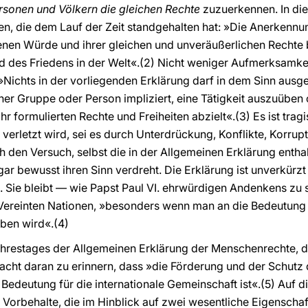
ersonen und Völkern die gleichen Rechte
zuzuerkennen. In di
en, die dem Lauf der Zeit standgehalten hat: »Die Anerkennun
nen Würde und ihrer gleichen und unveräußerlichen Rechte 
und des Friedens in der Welt«.(2) Nicht weniger Aufmerksamke
ichts in der vorliegenden Erklärung darf in dem Sinn ausge
iner Gruppe oder Person impliziert, eine Tätigkeit auszuüben 
 ihr formulierten Rechte und Freiheiten abzielt«.(3) Es ist tr
verletzt wird, sei es durch Unterdrückung, Konflikte, Korrup
 den Versuch, selbst die in der Allgemeinen Erklärung enth
gar bewusst ihren Sinn verdreht. Die Erklärung ist unverkür
 Sie bleibt — wie Papst Paul VI. ehrwürdigen Andenkens zu 
Vereinten Nationen, »besonders wenn man an die Bedeutung de
ben wird«.(4)
ahrestages der Allgemeinen Erklärung der Menschenrechte, de
acht daran zu erinnern, dass »die Förderung und der Schutz
edeutung für die internationale Gemeinschaft ist«.(5) Auf d
Vorbehalte, die im Hinblick auf zwei wesentliche Eigenschaf