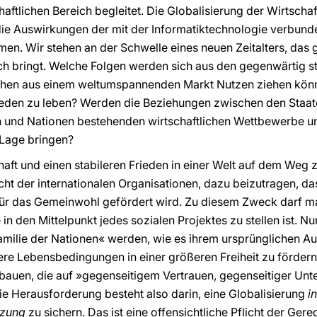
haftlichen Bereich begleitet. Die Globalisierung der Wirtscha
ie Auswirkungen der mit der Informatiktechnologie verbunde
en. Wir stehen an der Schwelle eines neuen Zeitalters, das
ch bringt. Welche Folgen werden sich aus den gegenwärtig 
en aus einem weltumspannenden Markt Nutzen ziehen könn
rieden zu leben? Werden die Beziehungen zwischen den Staa
 und Nationen bestehenden wirtschaftlichen Wettbewerbe un
 Lage bringen?
aft und einen stabileren Frieden in einer Welt auf dem Weg z
licht der internationalen Organisationen, dazu beizutragen, d
r das Gemeinwohl gefördert wird. Zu diesem Zweck darf ma
 in den Mittelpunkt jedes sozialen Projektes zu stellen ist. N
milie der Nationen« werden, wie es ihrem ursprünglichen Auf
sere Lebensbedingungen in einer größeren Freiheit zu fördern
bauen, die auf »gegenseitigem Vertrauen, gegenseitiger Unt
ie Herausforderung besteht also darin, eine Globalisierung
in
zung
zu sichern. Das ist eine offensichtliche Pflicht der Gere