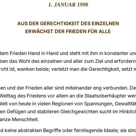
1. JANUAR 1998
AUS DER GERECHTIGKEIT DES EINZELNEN
ERWÄCHST DER FRIEDEN FÜR ALLE
t dem Frieden Hand in Hand und steht mit ihm in konstanter 
aben das Wohl des einzelnen und aller zum Ziel und erforde
oht ist, wanken beide; verletzt man die Gerechtigkeit, setzt
nen und der Frieden aller sind miteinander eng verbunden. D
Welttag des Friedens vor allem an die Staatsoberhäupter we
Welt von heute in vielen Regionen von Spannungen, Gewalttät
uen Gefügen und stabileren Gleichgewichten sucht im Hinbli
ganze Menschheit.
nd keine abstrakten Begriffe oder fernliegende Ideale; sie s