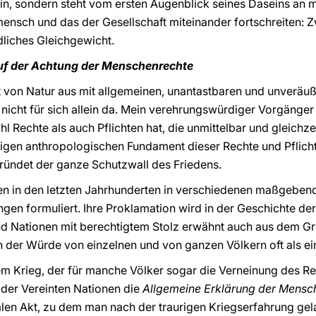
lein, sondern steht vom ersten Augenblick seines Daseins an 
mensch und das der Gesellschaft miteinander fortschreiten: 
liches Gleichgewicht.
auf der Achtung der Menschenrechte
t von Natur aus mit allgemeinen, unantastbaren und unveräu
 nicht für sich allein da. Mein verehrungswürdiger Vorgänger
 Rechte als auch Pflichten hat, die unmittelbar und gleichzei
igen anthropologischen Fundament dieser Rechte und Pflicht
ründet der ganze Schutzwall des Friedens.
 in den letzten Jahrhunderten in verschiedenen maßgebend
gen formuliert. Ihre Proklamation wird in der Geschichte de
nd Nationen mit berechtigtem Stolz erwähnt auch aus dem Gr
n der Würde von einzelnen und von ganzen Völkern oft als e
em Krieg, der für manche Völker sogar die Verneinung des Re
der Vereinten Nationen die
Allgemeine Erklärung der Mensc
len Akt, zu dem man nach der traurigen Kriegserfahrung gel