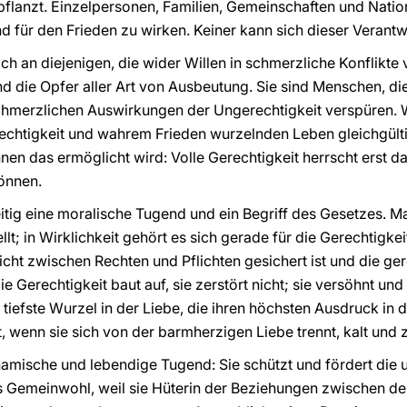
lanzt. Einzelpersonen, Familien, Gemeinschaften und Natione
nd für den Frieden zu wirken. Keiner kann sich dieser Verant
h an diejenigen, die wider Willen in schmerzliche Konflikte v
 die Opfer aller Art von Ausbeutung. Sie sind Menschen, di
chmerzlichen Auswirkungen der Ungerechtigkeit verspüren. W
chtigkeit und wahrem Frieden wurzelnden Leben gleichgültig 
hnen das ermöglicht wird: Volle Gerechtigkeit herrscht erst da
önnen.
eitig eine moralische Tugend und ein Begriff des Gesetzes. M
t; in Wirklichkeit gehört es sich gerade für die Gerechtigk
ht zwischen Rechten und Pflichten gesichert ist und die ger
e Gerechtigkeit baut auf, sie zerstört nicht; sie versöhnt und
iefste Wurzel in der Liebe, die ihren höchsten Ausdruck in d
 wenn sie sich von der barmherzigen Liebe trennt, kalt und z
ynamische und lebendige Tugend: Sie schützt und fördert di
s Gemeinwohl, weil sie Hüterin der Beziehungen zwischen de