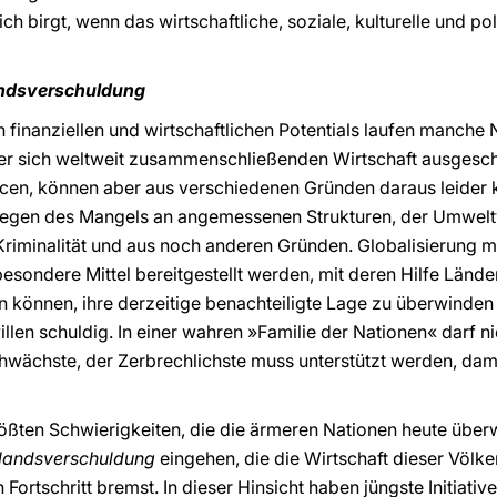
ich birgt, wenn das wirtschaftliche, soziale, kulturelle und p
andsverschuldung
 finanziellen und wirtschaftlichen Potentials laufen manche
ner sich weltweit zusammenschließenden Wirtschaft ausgesc
en, können aber aus verschiedenen Gründen daraus leider 
 wegen des Mangels an angemessenen Strukturen, der Umwel
Kriminalität und aus noch anderen Gründen. Globalisierung mu
sondere Mittel bereitgestellt werden, mit deren Hilfe Länder
n können, ihre derzeitige benachteiligte Lage zu überwinden
illen schuldig. In einer wahren »Familie der Nationen« darf
hwächste, der Zerbrechlichste muss unterstützt werden, dami
rößten Schwierigkeiten, die die ärmeren Nationen heute übe
landsverschuldung
eingehen, die die Wirtschaft dieser Völker
 Fortschritt bremst. In dieser Hinsicht haben jüngste Initiativ