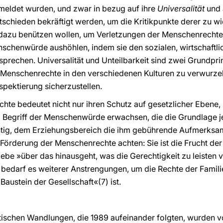
eldet wurden, und zwar in bezug auf ihre
Universalität
und 
hieden bekräftigt werden, um die Kritikpunkte derer zu wi
t dazu benützen wollen, um Verletzungen der Menschenrechte
enschenwürde aushöhlen, indem sie den sozialen, wirtschaftli
prechen. Universalität und Unteilbarkeit sind zwei Grundprinz
Menschenrechte in den verschiedenen Kulturen zu verwurzeln
espektierung sicherzustellen.
te bedeutet nicht nur ihren Schutz auf gesetzlicher Ebene,
 Begriff der Menschenwürde erwachsen, die die Grundlage je
htig, dem Erziehungsbereich die ihm gebührende Aufmerksa
örderung der Menschenrechte achten: Sie ist die Frucht der
 Liebe »über das hinausgeht, was die Gerechtigkeit zu leiste
 bedarf es weiterer Anstrengungen, um die Rechte der Famili
austein der Gesellschaft«(7) ist.
tischen Wandlungen, die 1989 aufeinander folgten, wurden