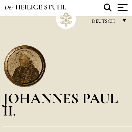
Der
HEILIGE STUHL
DEUTSCH
FRANÇAIS
ENGLISH
ITALIANO
PORTUGUÊS
ESPAÑOL
DEUTSCH
JOHANNES PAUL
POLSKI
II.
العربيّة
中文