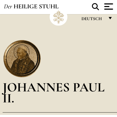
Der
HEILIGE STUHL
DEUTSCH
FRANÇAIS
ENGLISH
ITALIANO
PORTUGUÊS
ESPAÑOL
DEUTSCH
JOHANNES PAUL
POLSKI
II.
العربيّة
中文