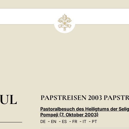
UL
PAPSTREISEN 2003 PAPST
Pastoralbesuch des Heiligtums der Seli
Pompeji (7. Oktober 2003)
-
-
-
-
-
DE
EN
ES
FR
IT
PT