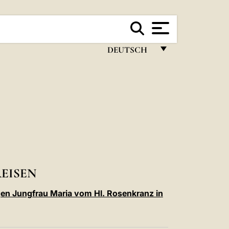
DEUTSCH
FRANÇAIS
ENGLISH
ITALIANO
PORTUGUÊS
ESPAÑOL
DEUTSCH
REISEN
POLSKI
gen Jungfrau Maria vom Hl. Rosenkranz in
العربيّة